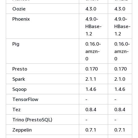
Oozie
4.3.0
4.3.0
Phoenix
4.9.0-
4.9.0-
HBase-
HBase-
1.2
1.2
Pig
0.16.0-
0.16.0-
amzn-
amzn-
0
0
Presto
0.170
0.170
Spark
2.1.1
2.1.0
Sqoop
1.4.6
1.4.6
TensorFlow
-
-
Tez
0.8.4
0.8.4
Trino (PrestoSQL)
-
-
Zeppelin
0.7.1
0.7.1