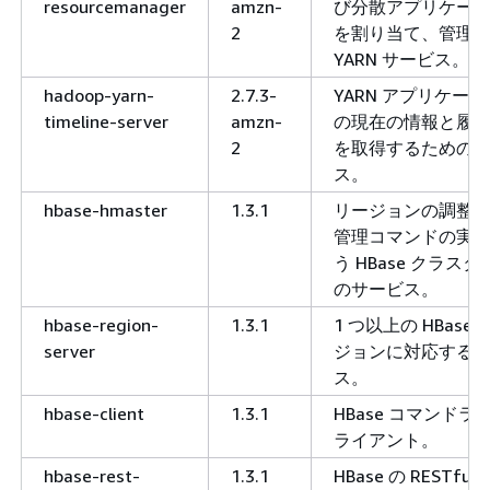
resourcemanager
amzn-
び分散アプリケー
2
を割り当て、管理
YARN サービス。
hadoop-yarn-
2.7.3-
YARN アプリケー
timeline-server
amzn-
の現在の情報と履
2
を取得するための
ス。
hbase-hmaster
1.3.1
リージョンの調整
管理コマンドの実
う HBase クラスタ
のサービス。
hbase-region-
1.3.1
1 つ以上の HBase 
server
ジョンに対応する
ス。
hbase-client
1.3.1
HBase コマンドラ
ライアント。
hbase-rest-
1.3.1
HBase の RESTful 