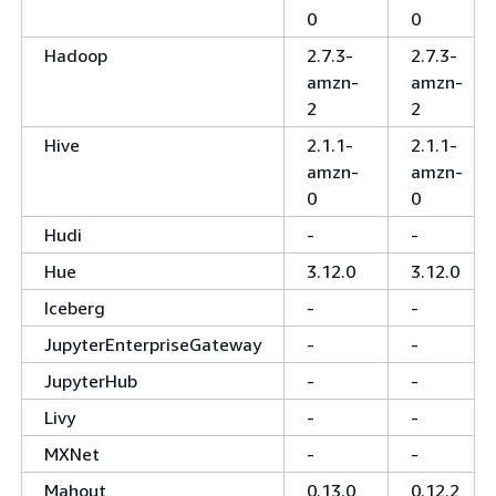
0
0
Hadoop
2.7.3-
2.7.3-
amzn-
amzn-
2
2
Hive
2.1.1-
2.1.1-
amzn-
amzn-
0
0
Hudi
-
-
Hue
3.12.0
3.12.0
Iceberg
-
-
JupyterEnterpriseGateway
-
-
JupyterHub
-
-
Livy
-
-
MXNet
-
-
Mahout
0.13.0
0.12.2