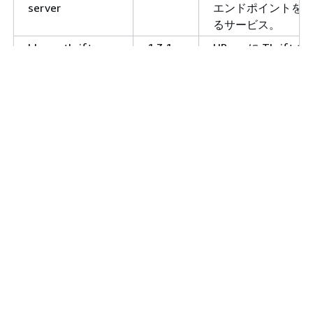
server
エンドポイントを
るサービス。
hbase-thrift-
1.3.1
HBase に Thrift 
server
ポイントを提供す
ビス。
hcatalog-client
2.1.1-
hcatalog-server
amzn-
するための 'hcat'
0
ドラインクライア
hcatalog-server
2.1.1-
分散アプリケーシ
amzn-
のテーブルおよび
0
ージ管理レイヤー
HCatalog を提供
ービス。
hcatalog-
2.1.1-
HCatalog に REST
webhcat-server
amzn-
ターフェイスを提
0
HTTP エンドポイ
hive-client
2.1.1-
Hive コマンドライ