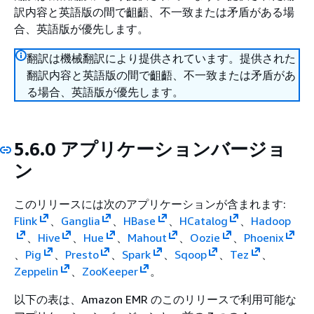
訳内容と英語版の間で齟齬、不一致または矛盾がある場
合、英語版が優先します。
翻訳は機械翻訳により提供されています。提供された
翻訳内容と英語版の間で齟齬、不一致または矛盾があ
る場合、英語版が優先します。
5.6.0 アプリケーションバージョ
ン
このリリースには次のアプリケーションが含まれます:
Flink
、
Ganglia
、
HBase
、
HCatalog
、
Hadoop
、
Hive
、
Hue
、
Mahout
、
Oozie
、
Phoenix
、
Pig
、
Presto
、
Spark
、
Sqoop
、
Tez
、
Zeppelin
、
ZooKeeper
。
以下の表は、Amazon EMR のこのリリースで利用可能な