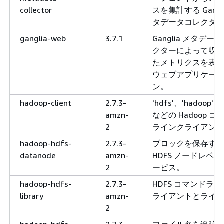
collector
スを集計する Gangli
タデータコレクタ
ganglia-web
3.7.1
Ganglia メタデー
クターによって収
たメトリクスを表
ウェブアプリケー
ン。
hadoop-client
2.7.3-
'hdfs'、'hadoop'、'
amzn-
などの Hadoop コ
2
ラインクライアン
hadoop-hdfs-
2.7.3-
ブロックを保存す
datanode
amzn-
HDFS ノードレベ
2
ービス。
hadoop-hdfs-
2.7.3-
HDFS コマンドラ
library
amzn-
ライアントとライ
2