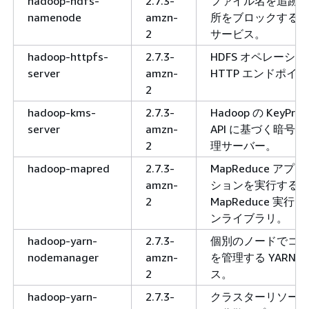
hadoop-hdfs-
2.7.3-
ファイル名を追跡
namenode
amzn-
所をブロックする H
2
サービス。
hadoop-httpfs-
2.7.3-
HDFS オペレーシ
server
amzn-
HTTP エンドポイ
2
hadoop-kms-
2.7.3-
Hadoop の KeyProv
server
amzn-
API に基づく暗号
2
理サーバー。
hadoop-mapred
2.7.3-
MapReduce アプ
amzn-
ションを実行する
2
MapReduce 実行
ンライブラリ。
hadoop-yarn-
2.7.3-
個別のノードでコ
nodemanager
amzn-
を管理する YARN 
2
ス。
hadoop-yarn-
2.7.3-
クラスターリソー