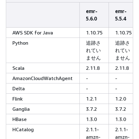
emr-
emr-
5.6.0
5.5.4
AWS SDK for Java
1.10.75
1.10.75
Python
追跡さ
追跡さ
れてい
れてい
ません
ません
Scala
2.11.8
2.11.8
AmazonCloudWatchAgent
-
-
Delta
-
-
Flink
1.2.1
1.2.0
Ganglia
3.7.2
3.7.2
HBase
1.3.0
1.3.0
HCatalog
2.1.1-
2.1.1-
amzn-
amzn-