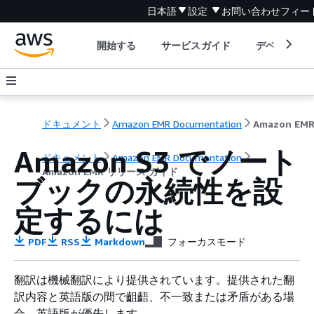
日本語
設定
お問い合わせ
フィー
開始する
サービスガイド
デベロッパ
ドキュメント
Amazon EMR Documentation
Amazon S3 でノート
ドキュメント
Amazon EMR Documentation
Amazon EMR リリース ガイド
ブックの永続性を設
定するには
PDF
RSS
Markdown
フォーカスモード
翻訳は機械翻訳により提供されています。提供された翻
訳内容と英語版の間で齟齬、不一致または矛盾がある場
合、英語版が優先します。