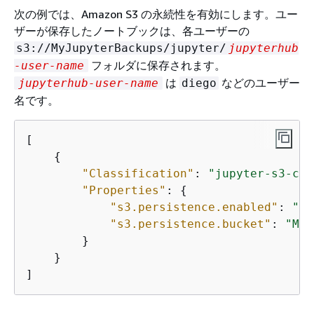
次の例では、Amazon S3 の永続性を有効にします。ユー
ザーが保存したノートブックは、各ユーザーの
s3://MyJupyterBackups/jupyter/
jupyterhub
フォルダに保存されます。
-user-name
は
などのユーザー
jupyterhub-user-name
diego
名です。
[

{
"Classification"
: 
"jupyter-s3-con
"Properties"
: 
{
"s3.persistence.enabled"
: 
"tr
"s3.persistence.bucket"
: 
"MyJ
        }

    }

]