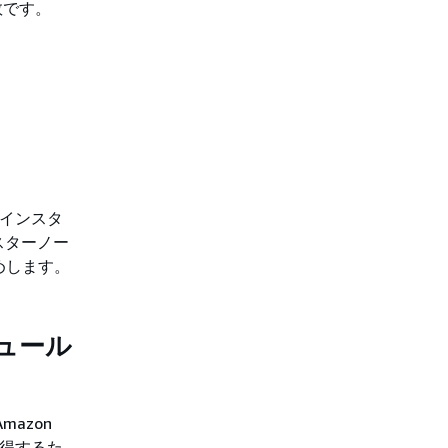
数です。
ドのインスタ
スターノー
勧めします。
ケジュール
azon
取得するた