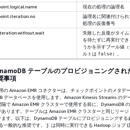
point.logical.name
現在の処理の論理名
oint.iteration.no
論理名に関連付けられ
処理の反復番号
iteration.without.wait
失敗した反復がタイム
を待たずに再実行でき
うかを示すブール値（
ルトは
）。
false
DynamoDB テーブルのプロビジョニングされた
奨事項
esis 用の Amazon EMR コネクターは、チェックポイントのメタ
DB データベースを使用します。Amazon Kinesis Streams 
で Amazon EMR クラスターで使用する前に、DynamoDB 
あります。テーブルは Amazon EMR クラスターと同じリー
ます。以下は、DynamoDB テーブルにプロビジョニングする
関する一般的な推奨です。
は同時に実行できる Hadoop ジョブ 
j