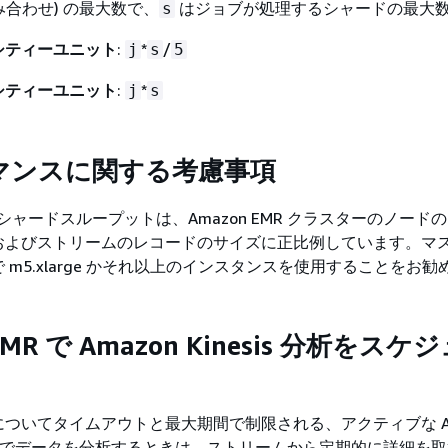
み合わせ) の最大数で、
はジョブが処理するシャードの最大
s
シティーユニット
:
*
/
j
s
5
シティーユニット
:
*
j
s
マンスに関する考慮事項
esis シャードスループットは、Amazon EMR クラスターのノー
およびストリームのレコードのサイズに正比例しています。マ
 m5.xlarge かそれ以上のインスタンスを使用することをお
EMR で Amazon Kinesis 分析をス
ついてタイムアウトと最大期間で制限される、アクティブな Am
treams でデータを分析するときは、ストリームから定期的に詳細を