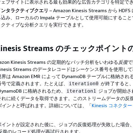
ウェブサイトに表示される最も効果的な広告カテゴリを特定で
インタラクティブクエリ
– Amazon Kinesis Streams から HD
込み、ローカルの Impala テーブルとして使用可能にするこ
ラクティブな分析クエリを実行できます。
 Kinesis Streams のチェックポイン
on Kinesis Streams の定期的なバッチ分析をいわゆる
反復
で
 Kinesis Streams のデータレコードはシーケンス番号を使用し
は Amazon EMR によって DynamoDB テーブルに格納さ
番号で定義されます。たとえば、
が終了すると
iteration0
ynamoDB に格納されるため、
ジョブが開始さ
iteration1
それに続くデータを取得できます。このストリームデータの反
ポイント
と呼ばれます。詳細については、「
Kinesis コネクター
。
イントが設定された後に、ジョブの反復処理が失敗した場合、A
の反復のレコード処理が再試行されます。