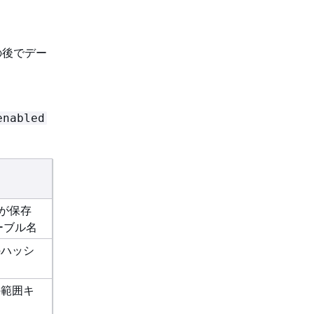
の後でデー
enabled
が保存
テーブル名
のハッシ
の範囲キ