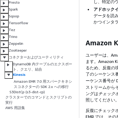
し、特定の
Presto
アドホック
Spark
データを読み
Sqoop
かつインタ
TensorFlow
Tez
Trino
Amazon
Zeppelin
ZooKeeper
ユーザーは、Amaz
コネクターおよびユーティリティ
ます。Amazon
DynamoDB 内テーブルのエクスポー
るため、反復の境界
ト、クエリ、結合
了のシーケンス
Kinesis
ーケンス番号が D
Amazon EMR 7.0 用スパークキネシ
スコネクターの SDK 2.x への移行
ストリームから
S3DistCp (s3-dist-cp)
ングは
チェック
クラスターでのコマンドとスクリプトの
照してください
実行
AWS 用語集
反復にチェックポ
EMR では、そ