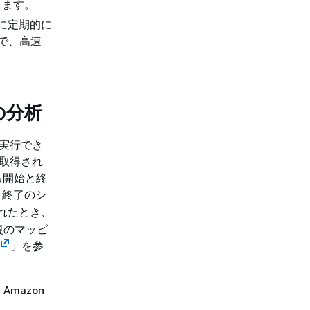
きます。
FS に定期的に
とで、高速
トの分析
実行でき
て取得され
れる開始と終
、終了のシ
れたとき、
復のマッピ
」を参
mazon