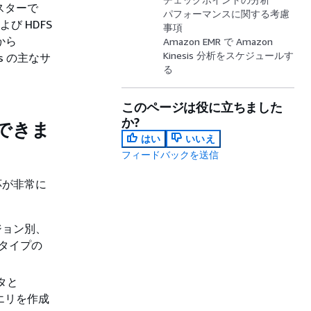
スターで
パフォーマンスに関する考慮
および HDFS
事項
から
Amazon EMR で Amazon
Kinesis 分析をスケジュールす
is の主なサ
る
このページは役に立ちました
か?
何ができま
はい
いいえ
フィードバックを送信
対応が非常に
ジョン別、
ータイプの
ータと
エリを作成