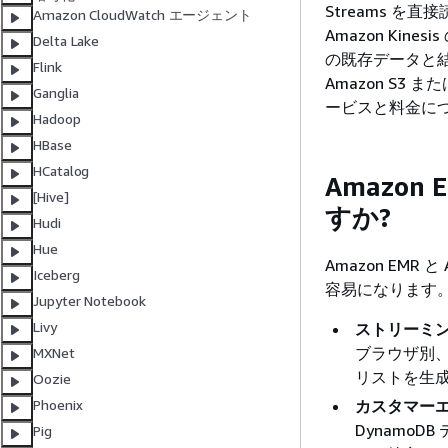
Streams 
Amazon CloudWatch エージェント
Amazon Kine
Delta Lake
の既存データと結
Flink
Amazon S3 
Ganglia
ービスと料金に
Hadoop
HBase
HCatalog
Amazon 
[Hive]
すか?
Hudi
Hue
Amazon EMR
Iceberg
容易になります
Jupyter Notebook
Livy
ストリーミ
ブラウザ別、
MXNet
リストを生
Oozie
カスタマー
Phoenix
Dynamo
Pig