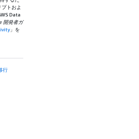
リプトおよ
 Data
line 開発者ガ
ivity
」を
の移行