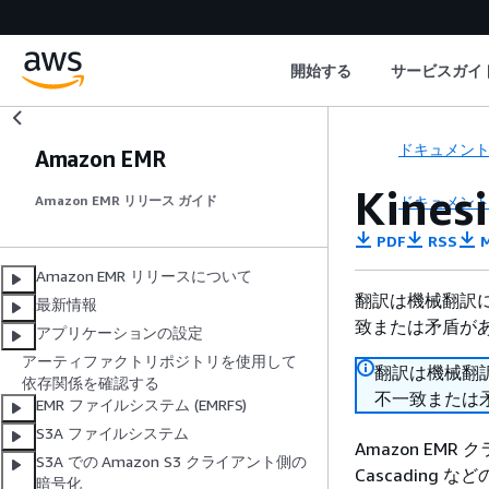
開始する
サービスガイ
ドキュメン
Amazon EMR
Kinesi
ドキュメン
Amazon EMR リリース ガイド
PDF
RSS
M
Amazon EMR リリースについて
翻訳は機械翻訳
最新情報
致または矛盾が
アプリケーションの設定
アーティファクトリポジトリを使用して
翻訳は機械翻
依存関係を確認する
不一致または
EMR ファイルシステム (EMRFS)
S3A ファイルシステム
Amazon EMR ク
S3A での Amazon S3 クライアント側の
Cascading 
暗号化