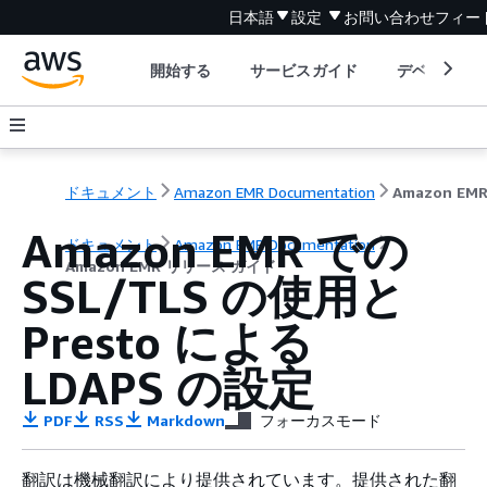
日本語
設定
お問い合わせ
フィー
開始する
サービスガイド
デベロッパ
ドキュメント
Amazon EMR Documentation
Amazon EMR での
ドキュメント
Amazon EMR Documentation
Amazon EMR リリース ガイド
SSL/TLS の使用と
Presto による
LDAPS の設定
PDF
RSS
Markdown
フォーカスモード
翻訳は機械翻訳により提供されています。提供された翻