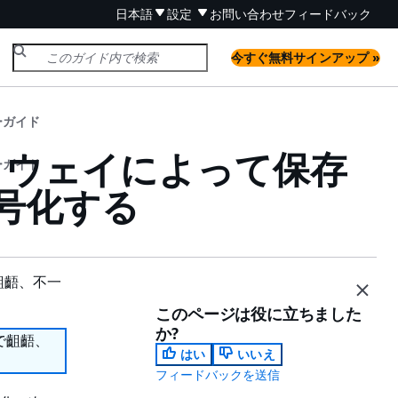
日本語
設定
お問い合わせ
フィードバック
今すぐ無料サインアップ »
ーガイド
ートウェイによって保存
ーガイド
号化する
齟齬、不一
このページは役に立ちました
か?
で齟齬、
はい
いいえ
フィードバックを送信