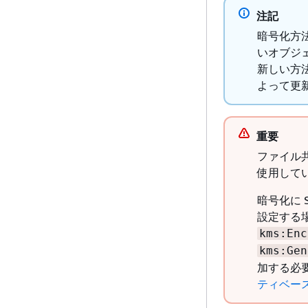
注記
暗号化方法
いオブジ
新しい方法
よって更
重要
ファイル共
使用して
暗号化に 
設定する場
kms:Enc
kms:Gen
加する必
ティベース