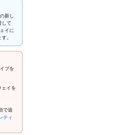
ての新し
対して
ウェイに
ます。
タイプを
トウェイを
動で追
デンティ
。