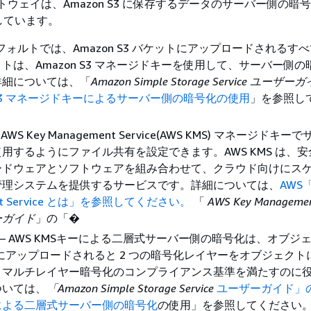
ートウェイは、Amazon S3 に保存するデータのサーバー側の暗
しています。
デフォルトでは、Amazon S3 バケットにアップロードされるす
トは、Amazon S3 マネージドキーを使用して、サーバー側
詳細については、「
Amazon Simple Storage Service ユーザー
n S3 マネージドキーによるサーバー側の暗号化の使用
」を参照し
AWS Key Management Service(AWS KMS) マネージドキ
用するようにファイル共有を設定できます。AWS KMS は、
ードウェアとソフトウェアを組み合わせて、クラウド向けにス
管理システムを提供するサービスです。詳細については、
AWS「
nt Service とは」を参照してください。
「
AWS Key Management
ーガイド
」の「�
— AWS KMSキーによる二層式サーバー側の暗号化は、オブジ
 S3 にアップロードされると 2 つの暗号化レイヤーをオブジェク
、マルチレイヤー暗号化のコンプライアンス基準を満たすのに
ついては、
「Amazon Simple Storage Service
ユーザーガイド」の
による二層式サーバー側の暗号化
の使用」を参照してください