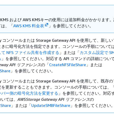
E-KMS および AWS KMSキーの使用には追加料金がかかります
ては、「
AWS KMS 料金表
」を参照してください。
eway コンソールまたは Storage Gateway API を使用して、新
ときに暗号化方法を指定できます。コンソールの手順について
て NFS ファイル共有を作成する
」または「
カスタム設定で SM
る
」を参照してください。対応する API コマンドの詳細につい
ateway API リファレンス
の「
CreateNFSFileShare
」または
Share
」を参照してください。
eway コンソールまたは Storage Gateway API を使用して、既
定を更新することもできます。コンソールの手順については、
ーバー側の暗号化方法を変更する
」を参照してください。対応する 
ついては、
AWSStorage Gateway API リファレンス
の
eShare
」または「
UpdateSMBFileShare
」を参照してください