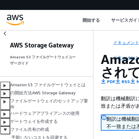
開始する
サービスガイ
ドキュメン
AWS Storage Gateway
Ama
ドキュメン
Amazon S3 ファイルゲートウェイユー
ザーガイド
され
PDF
RSS
M
Amazon S3 ファイルゲートウェイとは
の開始方法AWS Storage Gateway
翻訳は機械翻訳
ファイルゲートウェイのセットアップ要
致または矛盾が
件
ハードウェアアプライアンスの使用
翻訳は機械翻
ゲートウェイを作成する
不一致または
ファイル共有の作成
予期しないコストを回避する