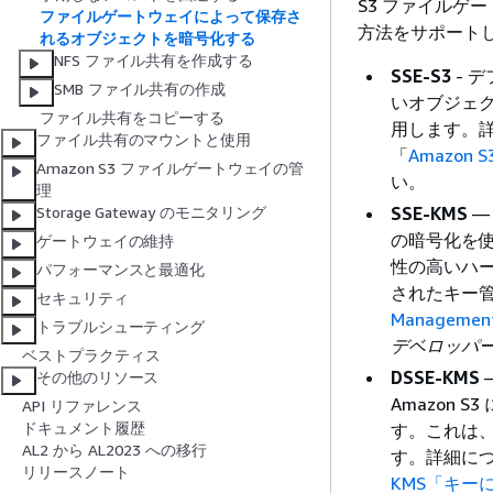
S3 ファイルゲ
ファイルゲートウェイによって保存さ
方法をサポート
れるオブジェクトを暗号化する
NFS ファイル共有を作成する
SSE-S3
- 
SMB ファイル共有の作成
いオブジェク
ファイル共有をコピーする
用します。
ファイル共有のマウントと使用
「
Amazo
Amazon S3 ファイルゲートウェイの管
い。
理
SSE-KMS
— 
Storage Gateway のモニタリング
の暗号化を使
ゲートウェイの維持
性の高いハ
パフォーマンスと最適化
されたキー
セキュリティ
Manageme
トラブルシューティング
デベロッパ
ベストプラクティス
DSSE-KMS
その他のリソース
Amazon
API リファレンス
ドキュメント履歴
す。これは
AL2 から AL2023 への移行
す。詳細に
リリースノート
KMS「キー