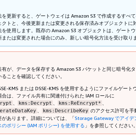
を更新すると、ゲートウェイは Amazon S3 で作成するすべ
ェクトと、今後更新または変更される保存済みオブジェクトに
を使用します。既存の Amazon S3 オブジェクトは、ゲート
新または変更された場合にのみ、新しい暗号化方法を受け取り
有が、データを保存する Amazon S3 バケットと同じ暗号化
いることを確認してください。
SSE-KMS または DSSE-KMS を使用するようにファイルゲー
合は、ファイル共有に関連付けられた IAM ロールに
、
、
、
rypt
kms:Decrypt
kms:ReEncrypt*
、
のアクセス許可を手
erateDataKey
kms:DescribeKey
要があります。詳細については、「
Storage Gateway でアイ
のポリシー (IAM ポリシー) を使用する
」を参照してください