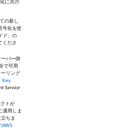
号化に次の
べての新し
の暗号化を使
ガイド
」の
てくださ
ーでサーバー側
安全で可用
ケーリング
 Key
 Service
ェクトが
トに適用しま
役立ちま
AWS
。