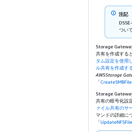
注記
DSS
つい
Storage Gat
共有を作成する
タム設定を使用し
ル共有を作成す
AWSStorage G
「
CreateSMBFile
Storage Gat
共有の暗号化設
ァイル共有のサ
マンドの詳細に
「
UpdateNFSFil