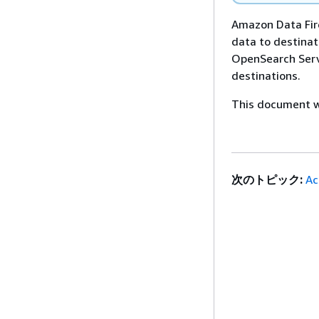
Amazon Data Fire
data to destina
OpenSearch Serv
destinations.
This document wa
次のトピック:
Ac