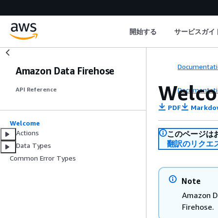
開始する
サービスガイ
Documentati
Amazon Data Firehose
Welc
Documentati
API Reference
PDF
Markdo
Welcome
Actions
このページは
翻訳のリクエ
Data Types
Common Error Types
Note
Amazon Da
Firehose.