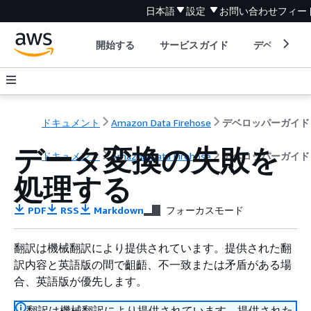
日本語
設定
お問い合わせ
フィー
開始する
サービスガイド
デベロッパ
ドキュメント
Amazon Data Firehose
デベロッパーガイド
データ変換の失敗を
ドキュメント
Amazon Data Firehose
デベロッパーガイド
処理する
PDF
RSS
Markdown
フォーカスモード
翻訳は機械翻訳により提供されています。提供された翻
訳内容と英語版の間で齟齬、不一致または矛盾がある場
合、英語版が優先します。
翻訳は機械翻訳により提供されています。提供された