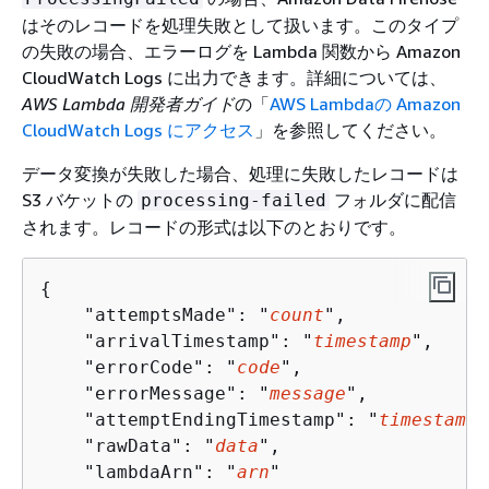
はそのレコードを処理失敗として扱います。このタイプ
の失敗の場合、エラーログを Lambda 関数から Amazon
CloudWatch Logs に出力できます。詳細については、
AWS Lambda 開発者ガイド
の「
AWS Lambdaの Amazon
CloudWatch Logs にアクセス
」を参照してください。
データ変換が失敗した場合、処理に失敗したレコードは
S3 バケットの
フォルダに配信
processing-failed
されます。レコードの形式は以下のとおりです。
{
    "attemptsMade": "
count
",

    "arrivalTimestamp": "
timestamp
",

    "errorCode": "
code
",

    "errorMessage": "
message
",

    "attemptEndingTimestamp": "
timestamp
"
    "rawData": "
data
",

    "lambdaArn": "
arn
"
