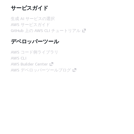
サービスガイド
生成 AI サービスの選択
AWS サービスガイド
GitHub 上の AWS CLI チュートリアル
デベロッパーツール
AWS コード例ライブラリ
AWS CLI
AWS Builder Center
AWS デベロッパーツールブログ
役立つリンク
AWS ドキュメント MCP サーバーをダウンロー
ド
AWS コンソールにサインイン
AWS re:Post
プライバシー
サイト規約
Cookie の設定
© 2026, Amazon Web Services, Inc. or its