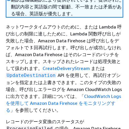
翻訳内容と英語版の間で齟齬、不一致または矛盾があ
る場合、英語版が優先します。
ネットワークタイムアウトのために、または Lambda 呼
び出しの制限に達したために、Lambda 関数呼び出しが
失敗した場合、Amazon Data Firehose は呼び出しをデ
フォルトで 3 回再試行します。呼び出しが成功しなけれ
ば、Amazon Data Firehose はそのレコードのバッチを
スキップします。スキップされたレコードは処理失敗と
して扱われます。
CreateDeliveryStream
または
API を使用して、再試行オプシ
UpdateDestination
ョンを指定または上書きできます。このタイプの失敗の
場合、呼び出しエラーログを Amazon CloudWatch Logs
に出力できます。詳細については、「
CloudWatch Logs
を使用して Amazon Data Firehose をモニタリングす
る
」を参照してください。
レコードのデータ変換のステータスが
の場合、Amazon Data Firehose
ProcessingFailed