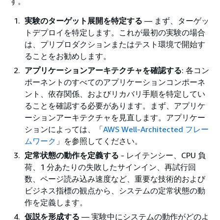
す。
実験のターゲット展開を特定する
— まず、ターゲッ
トデプロイを特定します。これが最初の実験の場合
は、プリプロダクションまたはテスト環境で開始す
ることをお勧めします。
アプリケーションアーキテクチャを確認する
: 各コン
ポーネントのすべてのアプリケーションコンポーネ
ント、依存関係、およびリカバリ手順を特定してい
ることを確認する必要があります。まず、アプリケ
ーションアーキテクチャを見直します。アプリケー
ションによっては、「
AWS Well-Architected フレー
ムワーク
」を参照してください。
定常状態の動作を定義する
- レイテンシー、CPU 負
荷、1 分あたりの失敗したサインイン、再試行回
数、ページ読み込み速度など、重要な技術的および
ビジネス指標の観点から、システムの定常状態の動
作を定義します。
仮説を形成する
— 実験中にシステムの動作がどのよ