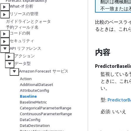
Forecast Explainability
翻訳は機械翻
What-If 分析
不一致または
リソースの管理
ガイドラインとクォータ
比較のベースラ
予約フィールド名
るときは、これ
コードの例
セキュリティ
API リファレンス
内容
アクション
データ型
PredictorBaseli
Amazon Forecast サービス
監視している
Action
ときに、これ
AdditionalDataset
い。
AttributeConfig
Baseline
型:
PredictorB
BaselineMetric
CategoricalParameterRange
必須: いいえ
ContinuousParameterRange
DataConfig
DataDestination