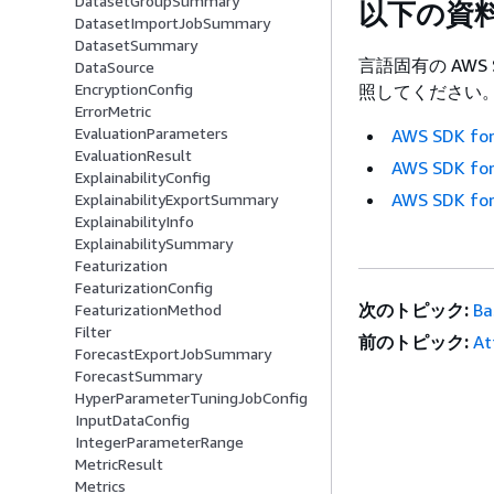
DatasetGroupSummary
以下の資
DatasetImportJobSummary
DatasetSummary
言語固有の AWS
DataSource
EncryptionConfig
照してください
ErrorMetric
EvaluationParameters
AWS SDK for
EvaluationResult
AWS SDK for
ExplainabilityConfig
AWS SDK for
ExplainabilityExportSummary
ExplainabilityInfo
ExplainabilitySummary
Featurization
FeaturizationConfig
次のトピック:
Ba
FeaturizationMethod
Filter
前のトピック:
At
ForecastExportJobSummary
ForecastSummary
HyperParameterTuningJobConfig
InputDataConfig
IntegerParameterRange
MetricResult
Metrics