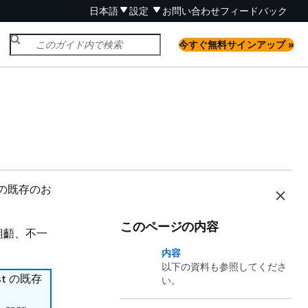
日本語
設定
お問い合わせ
フィードバック
今すぐ無料サインアップ »
t の既存のお
このページの内容
齟齬、不一
内容
以下の資料も参照してくださ
st の既存
い。