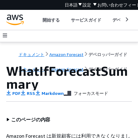
日本語
設定
お問い合わせ
フィー
開始する
サービスガイド
デベロッパ
ドキュメント
Amazon Forecast
デベロッパーガイド
WhatIfForecastSum
ドキュメント
Amazon Forecast
デベロッパーガイド
mary
PDF
RSS
Markdown
フォーカスモード
このページの内容
Amazon Forecast は新規顧客には利用できなくなりまし