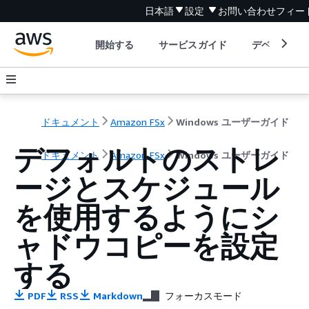
日本語
設定
お問い合わせ
フィー
開始する
サービスガイド
デベロッパ
ドキュメント
Amazon FSx
Windows ユーザーガイド
デフォルトのストレ
ドキュメント
Amazon FSx
Windows ユーザーガイド
ージとスケジュール
を使用するようにシ
ャドウコピーを設定
する
PDF
RSS
Markdown
フォーカスモード