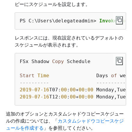
ピーにスケジュールを設定します。
PS C:\Users\delegateadmin> 
Invoke-Comm
レスポンスには、現在設定されているデフォルトの
スケジュールが表示されます。
FSx Shadow 
Copy
 Schedule

Start
Time
                Days 
of
----------                ------------
2019
-07
-16
T07:
00
:
00
+
00
:
00
 Monday,Tuesd
2019
-07
-16
T12:
00
:
00
+
00
:
00
 Monday,Tuesd
追加のオプションとカスタムシャドウコピースケジュー
ルの作成については、「
カスタムシャドウコピースケジ
ュールを作成する
」を参照してください。