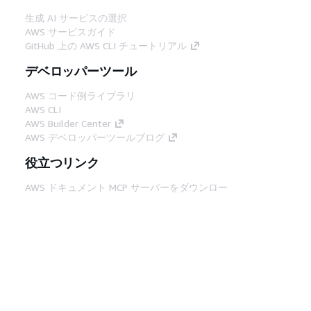
生成 AI サービスの選択
AWS サービスガイド
GitHub 上の AWS CLI チュートリアル
デベロッパーツール
AWS コード例ライブラリ
AWS CLI
AWS Builder Center
AWS デベロッパーツールブログ
役立つリンク
AWS ドキュメント MCP サーバーをダウンロー
ド
AWS コンソールにサインイン
AWS re:Post
プライバシー
サイト規約
Cookie の設定
© 2026, Amazon Web Services, Inc. or its
affiliates.All rights reserved.