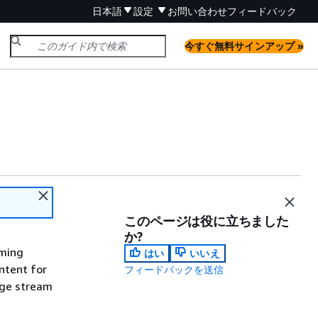
日本語
設定
お問い合わせ
フィードバック
今すぐ無料サインアップ »
このページは役に立ちました
か?
aming
はい
いいえ
ntent for
フィードバックを送信
age stream