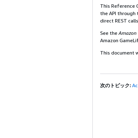
This Reference 
the API through
direct REST call
See the
Amazon 
Amazon GameLift
This document wa
次のトピック:
Ac