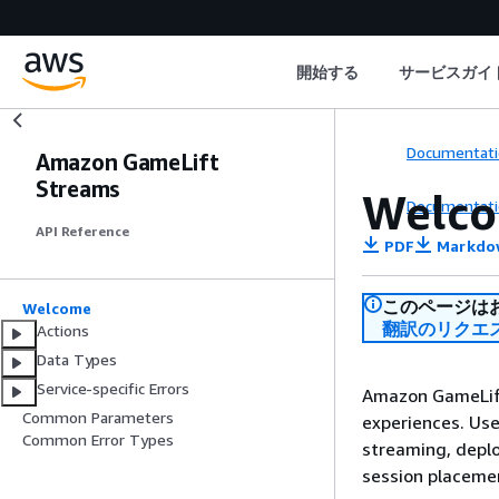
開始する
サービスガイ
Documentati
Amazon GameLift
Streams
Welc
Documentati
API Reference
PDF
Markdo
このページは
Welcome
翻訳のリクエ
Actions
Data Types
Service-specific Errors
Amazon GameLift
Common Parameters
experiences. Us
Common Error Types
streaming, depl
session placeme