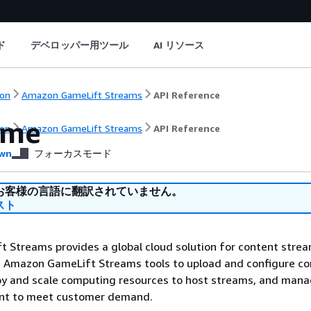
ド
デベロッパー用ツール
AI リソース
on
Amazon GameLift Streams
API Reference
ome
on
Amazon GameLift Streams
API Reference
wn
フォーカスモード
お客様の言語に翻訳されていません。
スト
 Streams provides a global cloud solution for content stre
e Amazon GameLift Streams tools to upload and configure co
oy and scale computing resources to host streams, and man
nt to meet customer demand.