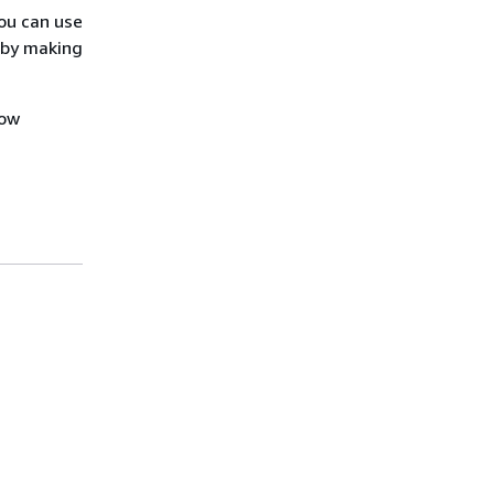
ou can use
 by making
how