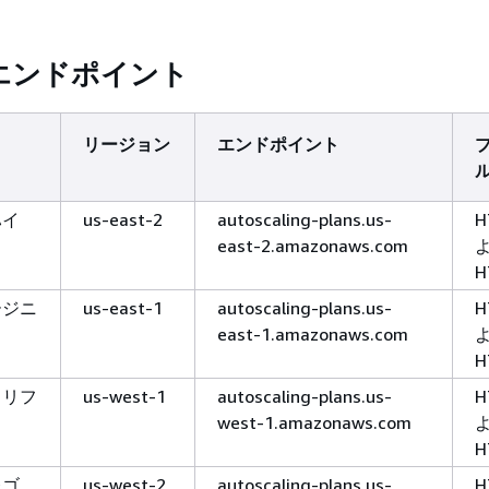
エンドポイント
リージョン
エンドポイント
ハイ
us-east-2
autoscaling-plans.us-
H
east-2.amazonaws.com
H
ージニ
us-east-1
autoscaling-plans.us-
H
east-1.amazonaws.com
H
カリフ
us-west-1
autoscaling-plans.us-
H
west-1.amazonaws.com
H
レゴ
us-west-2
autoscaling-plans.us-
H