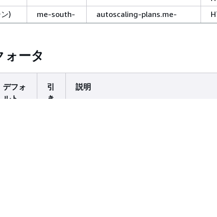
ン)
me-south-
autoscaling-plans.me-
H
1
south-1.amazonaws.com
H
クォータ
ロ)
sa-east-1
autoscaling-plans.sa-
H
east-1.amazonaws.com
H
デフォ
引
説明
d (米
us-gov-
autoscaling-plans.us-gov-
H
ルト
き
east-1
east-1.amazonaws.com
上
H
げ
d (米
us-gov-
autoscaling-plans.us-gov-
H
可
west-1
west-1.amazonaws.com
能
H
サポー
い
スケーリングプランあたりのスケーリン
トされ
い
の最大数。
ている
え
各リー
ジョ