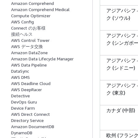
Amazon Comprehend
Amazon Comprehend Medical
アジアパシフ
Compute Optimizer
ク (ソウル)
AWS Config
Connect のお客様
接続ヘルス
アジアパシフ
AWS Control Tower
ク (シンガポー
AWS データ交換
Amazon DataZone
Amazon Data Lifecycle Manager
アジアパシフ
AWS Data Pipeline
ク (シドニー)
DataSync
AWS DMS
AWS Deadline Cloud
アジアパシフ
AWS DeepRacer
ク (東京)
Detective
DevOps Guru
Device Farm
カナダ (中部)
AWS Direct Connect
Directory Service
Amazon DocumentDB
DynamoDB
欧州 (フラン