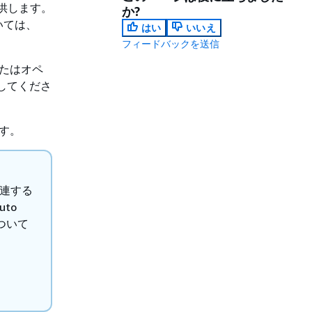
提供します。
か?
いては、
はい
いいえ
フィードバックを送信
またはオペ
してくださ
ます。
関連する
to
について