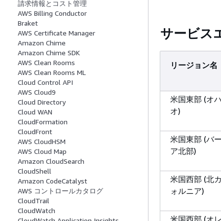
請求情報とコスト管理
AWS Billing Conductor
Braket
サービス
AWS Certificate Manager
Amazon Chime
Amazon Chime SDK
AWS Clean Rooms
リージョン名
AWS Clean Rooms ML
Cloud Control API
AWS Cloud9
米国東部 (オ
Cloud Directory
オ)
Cloud WAN
CloudFormation
CloudFront
米国東部 (バ
AWS CloudHSM
ア北部)
AWS Cloud Map
Amazon CloudSearch
CloudShell
米国西部 (北
Amazon CodeCatalyst
ォルニア)
AWS コントロールカタログ
CloudTrail
CloudWatch
米国西部 (オ
CloudWatch Application Insights