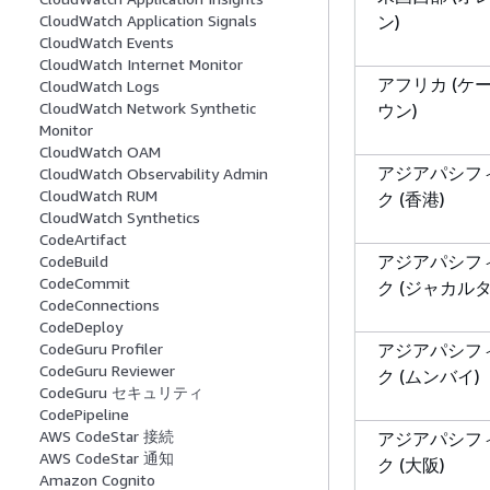
ン)
CloudWatch Application Signals
CloudWatch Events
CloudWatch Internet Monitor
アフリカ (ケ
CloudWatch Logs
CloudWatch Network Synthetic
ウン)
Monitor
CloudWatch OAM
アジアパシフ
CloudWatch Observability Admin
CloudWatch RUM
ク (香港)
CloudWatch Synthetics
CodeArtifact
アジアパシフ
CodeBuild
CodeCommit
ク (ジャカルタ
CodeConnections
CodeDeploy
アジアパシフ
CodeGuru Profiler
CodeGuru Reviewer
ク (ムンバイ)
CodeGuru セキュリティ
CodePipeline
AWS CodeStar 接続
アジアパシフ
AWS CodeStar 通知
ク (大阪)
Amazon Cognito