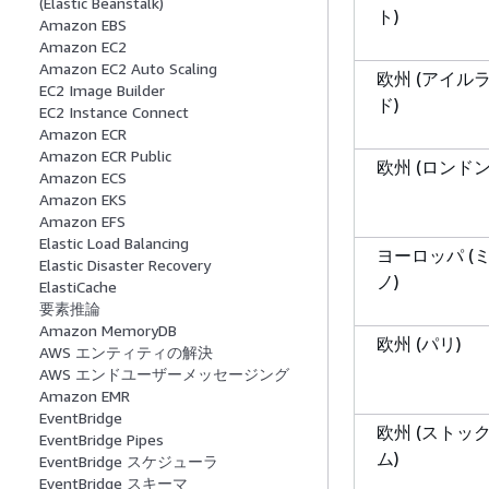
(Elastic Beanstalk)
ト)
Amazon EBS
Amazon EC2
Amazon EC2 Auto Scaling
欧州 (アイル
EC2 Image Builder
ド)
EC2 Instance Connect
Amazon ECR
Amazon ECR Public
欧州 (ロンドン
Amazon ECS
Amazon EKS
Amazon EFS
Elastic Load Balancing
ヨーロッパ (
Elastic Disaster Recovery
ノ)
ElastiCache
要素推論
Amazon MemoryDB
欧州 (パリ)
AWS エンティティの解決
AWS エンドユーザーメッセージング
Amazon EMR
EventBridge
欧州 (ストッ
EventBridge Pipes
ム)
EventBridge スケジューラ
EventBridge スキーマ