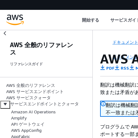
開始する
サービスガイ
ドキュメン
AWS 全般のリファレン
ス
AWS 
ドキュメン
リファレンスガイド
PDF
RSS
M
翻訳は機械翻訳
AWS 全般のリファレンス
AWS サービスエンドポイント
致または矛盾が
AWS サービスクォータ
サービスエンドポイントとクォータ
翻訳は機械翻
Amazon AI Operations
不一致または
Amplify
API ゲートウェイ
プログラムで AWS
AWS AppConfig
ポートする一部ま
AppFabric