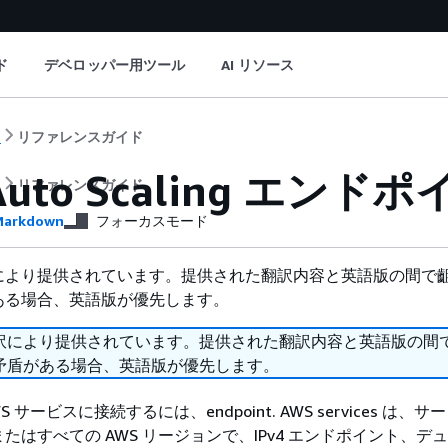
ド
デベロッパー用ツール
AI リソース
ト
リファレンスガイド
Auto Scaling エ
ト
リファレンスガイド
arkdown
フォーカスモード
により提供されています。提供された翻訳内容と英語版の間で
ある場合、英語版が優先します。
訳により提供されています。提供された翻訳内容と英語版の間
矛盾がある場合、英語版が優先します。
 サービスに接続するには、endpoint. AWS services は、
たはすべての AWS リージョンで、IPv4 エンドポイント、デ