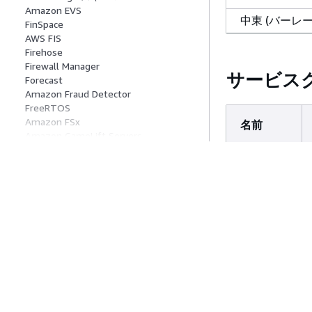
Amazon EVS
中東 (バーレー
FinSpace
AWS FIS
Firehose
Firewall Manager
サービス
南米 (サンパウ
Forecast
Amazon Fraud Detector
FreeRTOS
Amazon FSx
名前
AWS GovClou
Amazon GameLift Servers
国東部)
Amazon GameLift Streams
Global Accelerator
Global Networks for Transit Gateways
AWS GovClou
AWS Glue
国西部)
DataBrew
Amazon Managed Grafana
AWS Ground Station
スケーリ
GuardDuty
ングプラ
AWS Health
ンあたり
HealthImaging
HealthLake
のスケー
AWS Omics
リング指