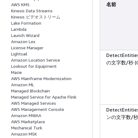
名前
AWS KMS
Kinesis Data Streams
Kinesis ビデオストリーム
Lake Formation
Lambda
Launch Wizard
Amazon Lex
License Manager
Lightsail
DetectEnti
Amazon Location Service
の文字数/秒 (C
Lookout for Equipment
Macie
AWS Mainframe Modernization
Amazon ML
Managed Blockchain
Managed Service for Apache Flink
AWS Managed Services
DetectEnti
AWS Management Console
Amazon MWAA
ンの文字数/秒 (
AWS Marketplace
Mechanical Turk
Amazon MSK