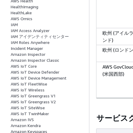
AWS Health
HealthImaging
HealthLake
AWS Omics
IAM
IAM Access Analyzer
欧州 (アイル
IAM アイデンティティセンター
ンド)
IAM Roles Anywhere
Incident Manager
欧州 (ロンドン
Amazon Inspector
Amazon Inspector Classic
AWS IoT Core
AWS GovClou
AWS IoT Device Defender
(米国西部)
AWS IoT Device Management
AWS IoT FleetWise
AWS IoT Wireless
AWS IoT Greengrass V1
AWS IoT Greengrass V2
AWS IoT SiteWise
AWS IoT TwinMaker
サービス
Amazon IVS
Amazon Kendra
Amazon Keyspaces