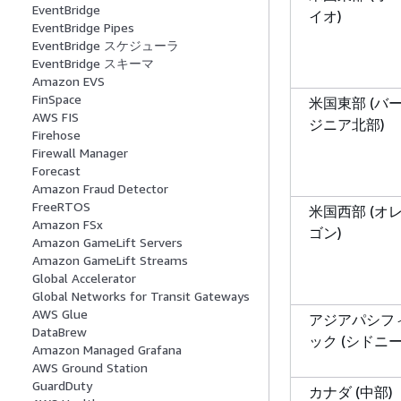
EventBridge
イオ)
EventBridge Pipes
EventBridge スケジューラ
EventBridge スキーマ
Amazon EVS
FinSpace
米国東部 (バ
AWS FIS
ジニア北部)
Firehose
Firewall Manager
Forecast
Amazon Fraud Detector
FreeRTOS
米国西部 (オ
Amazon FSx
ゴン)
Amazon GameLift Servers
Amazon GameLift Streams
Global Accelerator
Global Networks for Transit Gateways
AWS Glue
アジアパシフ
DataBrew
ック (シドニー
Amazon Managed Grafana
AWS Ground Station
GuardDuty
カナダ (中部)