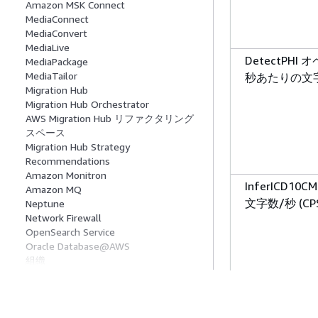
Amazon MSK Connect
MediaConnect
MediaConvert
MediaLive
DetectPHI
MediaPackage
MediaTailor
秒あたりの文字 
Migration Hub
Migration Hub Orchestrator
AWS Migration Hub リファクタリング
スペース
Migration Hub Strategy
Recommendations
Amazon Monitron
InferICD1
Amazon MQ
文字数/秒 (CP
Neptune
Network Firewall
OpenSearch Service
Oracle Database@AWS
組織
AWS Outposts
AWS Panorama
AWS Payment Cryptography
InferRxNo
AWS PCS