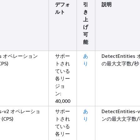
デフォ
引
説明
ルト
き
上
げ
可
能
ties オペレーション
サポー
あ
DetectEntiti
PS)
トされ
り
の最大文字数/秒 (
ている
各リー
ジョ
ン:
40,000
ties-v2 オペレーショ
サポー
あ
DetectEntiti
CPS)
トされ
り
ンの最大文字数/秒 
ている
各リー