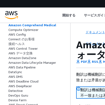
CodePipeline
AWS CodeStar 接続
AWS CodeStar 通知
開始する
サービスガイ
Amazon Cognito
Amazon Comprehend
Amazon Comprehend Medical
Compute Optimizer
ドキュメン
AWS Config
Connect のお客様
Amaz
ドキュメン
接続ヘルス
AWS Control Tower
ォー
AWS データ交換
Amazon DataZone
PDF
RSS
M
Amazon Data Lifecycle Manager
AWS Data Pipeline
DataSync
翻訳は機械翻訳
AWS DMS
致または矛盾が
AWS Deadline Cloud
AWS DeepRacer
翻訳は機械翻
Detective
不一致または
DevOps Guru
Device Farm
AWS Direct Connect