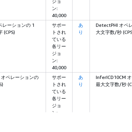
ジョ
ン:
40,000
 オペレーションの 1
サポー
あ
DetectPHI 
(CPS)
トされ
り
大文字数/秒 (CP
ている
各リー
ジョ
ン:
40,000
0CM オペレーションの
サポー
あ
InferICD10C
S)
トされ
り
最大文字数/秒 (C
ている
各リー
ジョ
ン:
40,000
rm オペレーションの
サポー
あ
InferRxNor