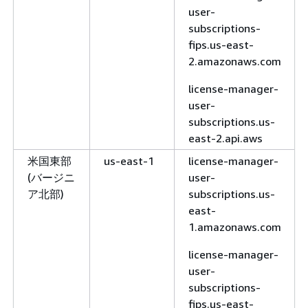
アジアパ
ap-
license-
user-
シフィッ
northeast-
manager.ap-
subscriptions-
ク (東京)
1
northeast-
fips.us-east-
1.amazonaws.com
2.amazonaws.com
license-
license-manager-
manager.ap-
user-
northeast-
subscriptions.us-
1.api.aws
east-2.api.aws
カナダ
ca-
license-
米国東部
us-east-1
license-manager-
(中部)
central-1
manager.ca-
(バージニ
user-
central-
ア北部)
subscriptions.us-
1.amazonaws.com
east-
1.amazonaws.com
license-
manager.ca-
license-manager-
central-1.api.aws
user-
subscriptions-
カナダ西
ca-west-1
license-
fips.us-east-
部 (カル
manager.ca-