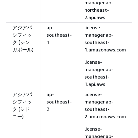
manager.ap-
northeast-
2.api.aws
アジアパ
ap-
license-
シフィッ
southeast-
manager.ap-
ク (シン
1
southeast-
ガポール)
1.amazonaws.com
license-
manager.ap-
southeast-
1.api.aws
アジアパ
ap-
license-
シフィッ
southeast-
manager.ap-
ク (シド
2
southeast-
ニー)
2.amazonaws.com
license-
manager.ap-