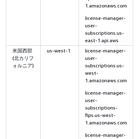
1.amazonaws.com
ガリー)
west-
1.amazonaws.com
license-manager-
user-
license-
subscriptions.us-
manager.ca-
east-1.api.aws
west-1.api.aws
米国西部
us-west-1
license-manager-
欧州 (フ
eu-
license-
(北カリフ
user-
ランクフ
central-1
manager.eu-
ォルニア)
subscriptions.us-
ルト)
central-
west-
1.amazonaws.com
1.amazonaws.com
license-
license-manager-
manager.eu-
user-
central-1.api.aws
subscriptions-
欧州 (ア
eu-west-1
license-
fips.us-west-
イルラン
manager.eu-
1.amazonaws.com
ド)
west-
1.amazonaws.com
license-manager-