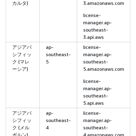
カルタ)
3.amazonaws.com
license-
manager.ap-
southeast-
3.api.aws
アジアパ
ap-
license-
シフィッ
southeast-
manager.ap-
ク (マレ
5
southeast-
ーシア)
5.amazonaws.com
license-
manager.ap-
southeast-
5.api.aws
アジアパ
ap-
license-
シフィッ
southeast-
manager.ap-
ク (メル
4
southeast-
ボルン)
4.amazonaws.com