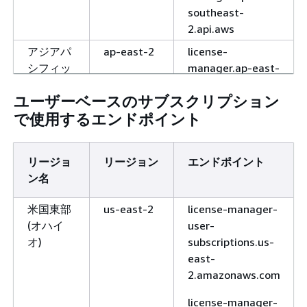
southeast-
2.api.aws
アジアパ
ap-east-2
license-
シフィッ
manager.ap-east-
ク (台北)
2.amazonaws.com
ユーザーベースのサブスクリプション
license-
で使用するエンドポイント
manager.ap-east-
2.api.aws
リージョ
リージョン
エンドポイント
アジアパ
ap-
license-
ン名
シフィッ
southeast-
manager.ap-
ク (タイ)
7
southeast-
米国東部
us-east-2
license-manager-
7.amazonaws.com
(オハイ
user-
オ)
subscriptions.us-
license-
east-
manager.ap-
2.amazonaws.com
southeast-
7.api.aws
license-manager-