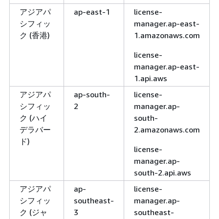
アジアパ
ap-east-1
license-
シフィッ
manager.ap-east-
ク (香港)
1.amazonaws.com
license-
manager.ap-east-
1.api.aws
アジアパ
ap-south-
license-
シフィッ
2
manager.ap-
ク (ハイ
south-
デラバー
2.amazonaws.com
ド)
license-
manager.ap-
south-2.api.aws
アジアパ
ap-
license-
シフィッ
southeast-
manager.ap-
ク (ジャ
3
southeast-