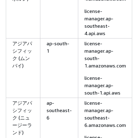
license-
manager.ap-
southeast-
4.api.aws
アジアパ
ap-south-
license-
シフィッ
1
manager.ap-
ク (ムン
south-
バイ)
1.amazonaws.com
license-
manager.ap-
south-1.api.aws
アジアパ
ap-
license-
シフィッ
southeast-
manager.ap-
ク (ニュ
6
southeast-
ージーラ
6.amazonaws.com
ンド)
license-