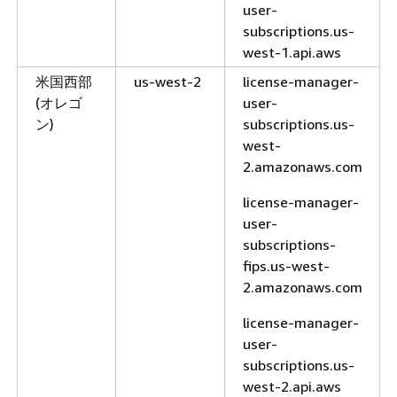
user-
license-
subscriptions.us-
manager.eu-
west-1.api.aws
west-1.api.aws
米国西部
us-west-2
license-manager-
欧州 (ロ
eu-west-2
license-
(オレゴ
user-
ンドン)
manager.eu-
ン)
subscriptions.us-
west-
west-
2.amazonaws.com
2.amazonaws.com
license-
license-manager-
manager.eu-
user-
west-2.api.aws
subscriptions-
ヨーロッ
eu-south-
license-
fips.us-west-
パ (ミラ
1
manager.eu-
2.amazonaws.com
ノ)
south-
license-manager-
1.amazonaws.com
user-
license-
subscriptions.us-
manager.eu-
west-2.api.aws