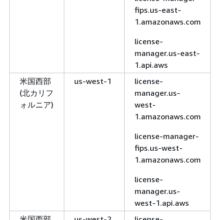
fips.us-east-
1.amazonaws.com
license-
manager.us-east-
1.api.aws
米国西部
us-west-1
license-
(北カリフ
manager.us-
ォルニア)
west-
1.amazonaws.com
license-manager-
fips.us-west-
1.amazonaws.com
license-
manager.us-
west-1.api.aws
米国西部
us-west-2
license-