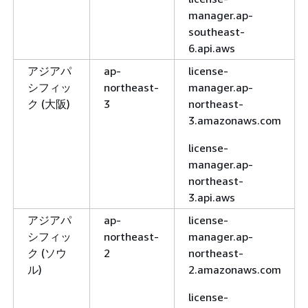
manager.ap-
southeast-
6.api.aws
アジアパ
ap-
license-
シフィッ
northeast-
manager.ap-
ク (大阪)
3
northeast-
3.amazonaws.com
license-
manager.ap-
northeast-
3.api.aws
アジアパ
ap-
license-
シフィッ
northeast-
manager.ap-
ク (ソウ
2
northeast-
ル)
2.amazonaws.com
license-