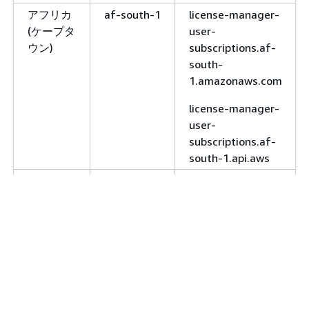
south-1.api.aws
アフリカ
af-south-1
license-manager-
欧州 (パ
eu-west-3
license-
(ケープタ
user-
リ)
manager.eu-
ウン)
subscriptions.af-
west-
south-
3.amazonaws.com
1.amazonaws.com
license-
license-manager-
manager.eu-
user-
west-3.api.aws
subscriptions.af-
south-1.api.aws
欧州 (ス
eu-south-
license-
ペイン)
2
manager.eu-
アジアパ
ap-east-1
license-manager-
south-
シフィッ
user-
2.amazonaws.com
ク (香港)
subscriptions.ap-
east-
license-
1.amazonaws.com
manager.eu-
south-2.api.aws
license-manager-
user-
欧州 (ス
eu-north-1
license-
subscriptions.ap-