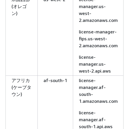
(オレゴ
manager.us-
ン)
west-
2.amazonaws.com
license-manager-
fips.us-west-
2.amazonaws.com
license-
manager.us-
west-2.api.aws
アフリカ
af-south-1
license-
(ケープタ
manager.af-
ウン)
south-
1.amazonaws.com
license-
manager.af-
south-1.api.aws