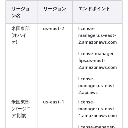
リージョ
リージョン
エンドポイント
ン名
米国東部
us-east-2
license-
(オハイ
manager.us-east-
オ)
2.amazonaws.com
license-manager-
fips.us-east-
2.amazonaws.com
license-
manager.us-east-
2.api.aws
米国東部
us-east-1
license-
(バージニ
manager.us-east-
ア北部)
1.amazonaws.com
license-manager-