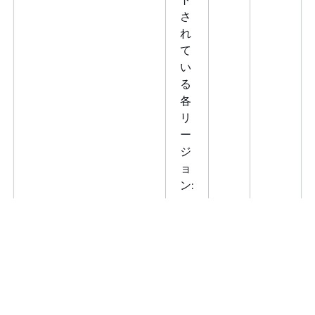
さ
れ
て
い
る
各
リ
ー
ジ
ョ
ン:
20
AWS アカウントあたり
サ
い
AWS ア
の
ポ
い
の
DataTransferEndpoints
ー
え
DataTran
の最大数
ト
の最大数
さ
れ