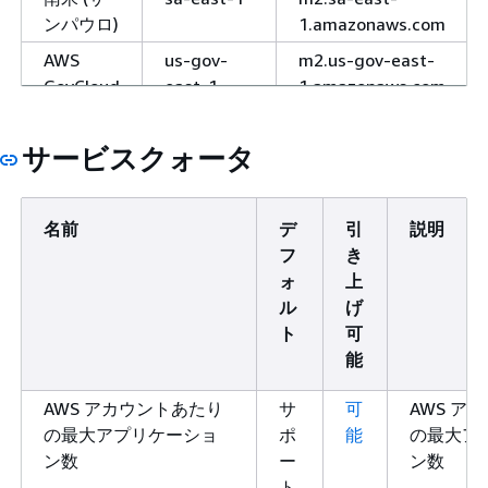
ンパウロ)
1.amazonaws.com
AWS
us-gov-
m2.us-gov-east-
GovCloud
east-1
1.amazonaws.com
(米国東
m2-fips.us-gov-
部)
サービスクォータ
east-
1.amazonaws.com
AWS
us-gov-
m2.us-gov-west-
名前
デ
引
説明
GovCloud
west-1
1.amazonaws.com
フ
き
(米国西
ォ
上
m2-fips.us-gov-
部)
ル
げ
west-
ト
可
1.amazonaws.com
能
AWS アカウントあたり
サ
可
AWS ア
の最大アプリケーショ
ポ
能
の最大ア
ン数
ー
ン数
ト