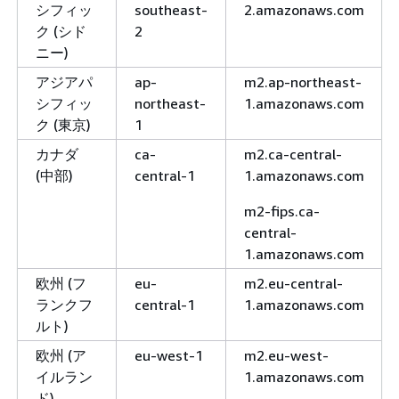
シフィッ
southeast-
2.amazonaws.com
ク (シド
2
ニー)
アジアパ
ap-
m2.ap-northeast-
シフィッ
northeast-
1.amazonaws.com
ク (東京)
1
カナダ
ca-
m2.ca-central-
(中部)
central-1
1.amazonaws.com
m2-fips.ca-
central-
1.amazonaws.com
欧州 (フ
eu-
m2.eu-central-
ランクフ
central-1
1.amazonaws.com
ルト)
欧州 (ア
eu-west-1
m2.eu-west-
イルラン
1.amazonaws.com
ド)