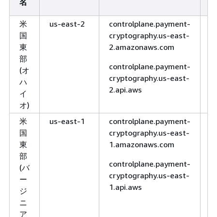
名
米
us-east-2
controlplane.payment-
H
国
cryptography.us-east-
H
東
2.amazonaws.com
部
controlplane.payment-
(オ
cryptography.us-east-
ハ
2.api.aws
イ
オ)
米
us-east-1
controlplane.payment-
H
国
cryptography.us-east-
H
東
1.amazonaws.com
部
controlplane.payment-
(バ
cryptography.us-east-
ー
1.api.aws
ジ
ニ
ア