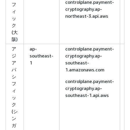
controlplane.payment-
フ
cryptography.ap-
ィ
northeast-3.api.aws
ッ
ク
(大
阪)
ア
ap-
controlplane.payment-
H
ジ
southeast-
cryptography.ap-
H
ア
1
southeast-
パ
1.amazonaws.com
シ
controlplane.payment-
フ
cryptography.ap-
ィ
southeast-1.api.aws
ッ
ク
(シ
ン
ガ