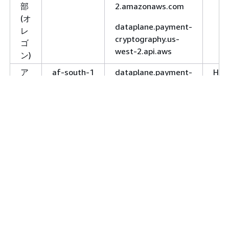
州
central-1
cryptography.eu-
部
2.amazonaws.com
H
(フ
central-
(オ
dataplane.payment-
ラ
1.amazonaws.com
レ
cryptography.us-
ン
ゴ
controlplane.payment-
west-2.api.aws
ク
ン)
cryptography.eu-
フ
central-1.api.aws
ア
af-south-1
dataplane.payment-
HTT
ル
フ
cryptography.af-
ト)
HTT
リ
south-
欧
eu-west-1
controlplane.payment-
H
カ
1.amazonaws.com
州
cryptography.eu-
(ケ
H
dataplane.payment-
(ア
west-
ー
cryptography.af-
イ
1.amazonaws.com
プ
south-1.api.aws
ル
タ
controlplane.payment-
ラ
ウ
cryptography.eu-
ン
ン)
west-1.api.aws
ド)
ア
ap-south-
dataplane.payment-
HTT
欧
eu-west-2
controlplane.payment-
H
ジ
2
cryptography.ap-
HTT
州
cryptography.eu-
ア
south-
H