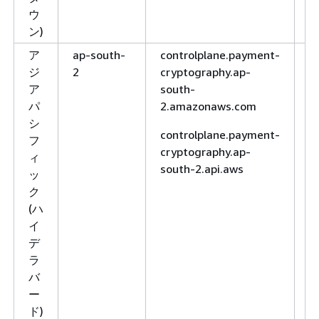
ウ
ン)
ア
ap-south-
controlplane.payment-
H
ジ
2
cryptography.ap-
H
ア
south-
パ
2.amazonaws.com
シ
controlplane.payment-
フ
cryptography.ap-
ィ
south-2.api.aws
ッ
ク
(ハ
イ
デ
ラ
バ
ー
ド)