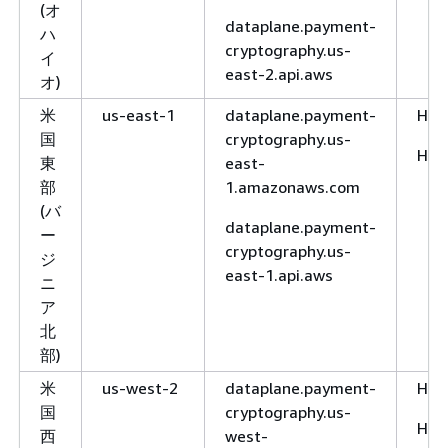
H
(オ
ア
1
northeast-
dataplane.payment-
ハ
パ
1.amazonaws.com
cryptography.us-
イ
シ
east-2.api.aws
controlplane.payment-
オ)
フ
cryptography.ap-
ィ
米
us-east-1
dataplane.payment-
HTT
northeast-1.api.aws
ッ
国
cryptography.us-
ク
HTT
東
east-
(東
部
1.amazonaws.com
京)
(バ
dataplane.payment-
ー
カ
ca-
controlplane.payment-
H
cryptography.us-
ジ
ナ
central-1
cryptography.ca-
east-1.api.aws
H
ニ
ダ
central-
ア
(中
1.amazonaws.com
北
部)
controlplane.payment-
部)
cryptography.ca-
米
us-west-2
dataplane.payment-
HTT
central-1.api.aws
国
cryptography.us-
HTT
欧
eu-
controlplane.payment-
H
西
west-