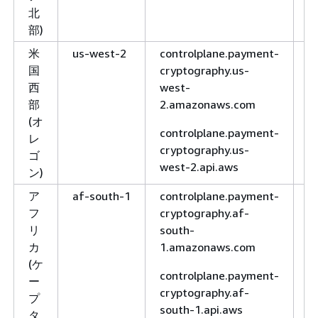
北
部)
米
us-west-2
controlplane.payment-
H
国
cryptography.us-
H
西
west-
部
2.amazonaws.com
(オ
controlplane.payment-
レ
cryptography.us-
ゴ
west-2.api.aws
ン)
ア
af-south-1
controlplane.payment-
H
フ
cryptography.af-
H
リ
south-
カ
1.amazonaws.com
(ケ
controlplane.payment-
ー
cryptography.af-
プ
south-1.api.aws
タ