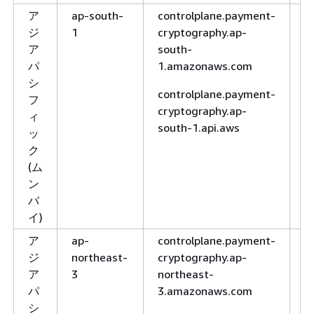
ア
ap-south-
controlplane.payment-
H
ジ
1
cryptography.ap-
H
ア
south-
パ
1.amazonaws.com
シ
controlplane.payment-
フ
cryptography.ap-
ィ
south-1.api.aws
ッ
ク
(ム
ン
バ
イ)
ア
ap-
controlplane.payment-
H
ジ
northeast-
cryptography.ap-
H
ア
3
northeast-
パ
3.amazonaws.com
シ