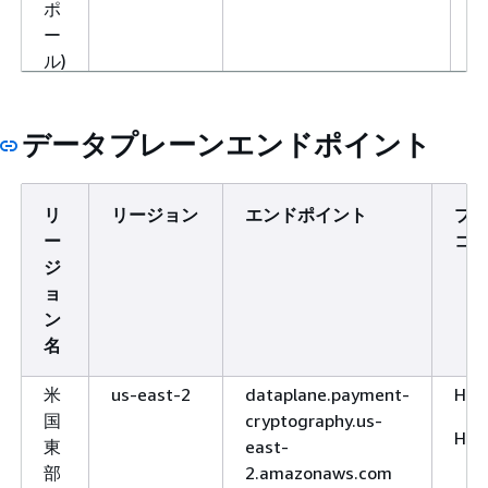
ポ
ー
ル)
ア
ap-
controlplane.payment-
H
ジ
southeast-
cryptography.ap-
データプレーンエンドポイント
H
ア
2
southeast-
パ
2.amazonaws.com
シ
リ
リージョン
エンドポイント
プ
controlplane.payment-
フ
ー
コ
cryptography.ap-
ィ
ジ
southeast-2.api.aws
ッ
ョ
ク
ン
(シ
名
ド
ニ
米
us-east-2
dataplane.payment-
HTT
ー)
国
cryptography.us-
HTT
東
east-
ア
ap-
controlplane.payment-
H
部
2.amazonaws.com
ジ
northeast-
cryptography.ap-