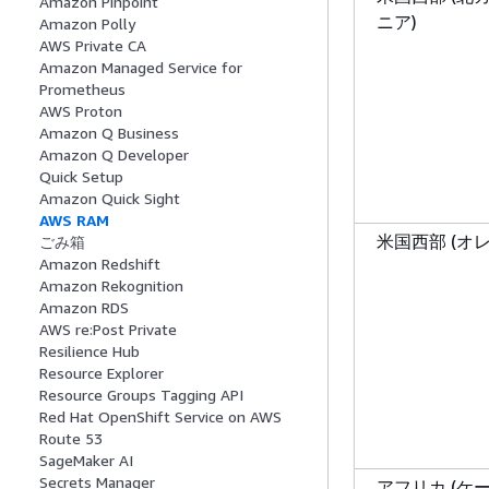
Amazon Pinpoint
ニア)
Amazon Polly
AWS Private CA
Amazon Managed Service for
Prometheus
AWS Proton
Amazon Q Business
Amazon Q Developer
Quick Setup
Amazon Quick Sight
AWS RAM
米国西部 (オ
ごみ箱
Amazon Redshift
Amazon Rekognition
Amazon RDS
AWS re:Post Private
Resilience Hub
Resource Explorer
Resource Groups Tagging API
Red Hat OpenShift Service on AWS
Route 53
SageMaker AI
Secrets Manager
アフリカ (ケ