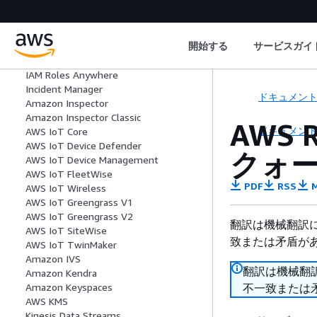
HealthLake
AWS Omics
IAM
開始する
サービスガイ
IAM Access Analyzer
IAM アイデンティティセンター
IAM Roles Anywhere
Incident Manager
ドキュメン
Amazon Inspector
Amazon Inspector Classic
AWS 
ドキュメン
AWS IoT Core
AWS IoT Device Defender
クォ
AWS IoT Device Management
AWS IoT FleetWise
PDF
RSS
M
AWS IoT Wireless
AWS IoT Greengrass V1
AWS IoT Greengrass V2
翻訳は機械翻訳
AWS IoT SiteWise
致または矛盾が
AWS IoT TwinMaker
Amazon IVS
翻訳は機械翻
Amazon Kendra
不一致または
Amazon Keyspaces
AWS KMS
Kinesis Data Streams