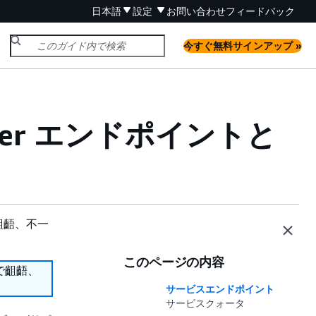
日本語
設定
お問い合わせ
フィードバック
今すぐ無料サインアップ »
anager エンドポイントと
齟齬、不一
このページの内容
で齟齬、
サービスエンドポイント
サービスクォータ