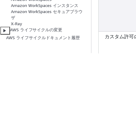
Amazon WorkSpaces インスタンス
Amazon WorkSpaces セキュアブラウ
アジアパシフィ
ザ
阪)
X-Ray
AWS ライフサイクルの変更
カスタム許可
AWS ライフサイクルドキュメント履歴
アジアパシフィ
ウル)
リソースタイ
りのカスタム
数
保留中の招待
アジアパシフィ
ンガポール)
プリンシパル
けの数
アジアパシフィ
ドニー)
リソースシェ