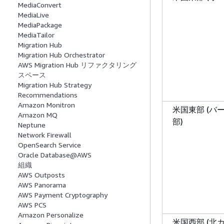
MediaConvert
MediaLive
MediaPackage
MediaTailor
Migration Hub
Migration Hub Orchestrator
AWS Migration Hub リファクタリング
スペース
Migration Hub Strategy
Recommendations
Amazon Monitron
米国東部 (バ
Amazon MQ
部)
Neptune
Network Firewall
OpenSearch Service
Oracle Database@AWS
組織
AWS Outposts
AWS Panorama
AWS Payment Cryptography
AWS PCS
Amazon Personalize
米国西部 (北