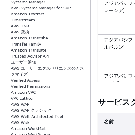
Systems Manager
アジアパシフィ
AWS Systems Manager for SAP
レーシア)
Amazon Textract
Timestream
AWS TNB
AWS 変換
Amazon Transcribe
アジアパシフィ
Transfer Family
ルボルン)
Amazon Translate
Trusted Advisor API
ユーザー通知
AWS ユーザーエクスペリエンスのカス
タマイズ
アジアパシフィ
Verified Access
ンバイ)
Verified Permissions
Amazon VPC
VPC Lattice
サービス
AWS WAF
AWS WAF クラシック
アジアパシフィ
AWS Well-Architected Tool
ュージーランド
名前
AWS Wickr
Amazon WorkMail
Amazon WorkSpaces