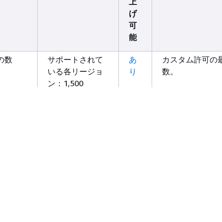
上
6.api.aws
げ
ック (大
ap-
ram.ap-northeast-
可
northeast-
3.amazonaws.com
能
3
ram.ap-northeast-
の数
サポートされて
あ
カスタム許可の
3.api.aws
いる各リージョ
り
数。
ック (ソ
ap-
ram.ap-northeast-
ン：1,500
northeast-
2.amazonaws.com
プあた
サポートされて
あ
各リソースタイ
2
許可の
いる各リージョ
り
成できるカスタ
ram.ap-northeast-
ン: 10
の最大数。
2.api.aws
の数
サポートされて
あ
保留中の招待の
ック (シ
ap-
ram.ap-southeast-
いる各リージョ
り
数。
southeast-
1.amazonaws.com
ン: 250
1
ram.ap-southeast-
関連付
サポートされて
あ
プリンシパルの
1.api.aws
いる各リージョ
り
けの最大数。
ック (シ
ap-
ram.ap-southeast-
ン: 25,000
southeast-
2.amazonaws.com
アあた
サポートされて
い
リソース共有で