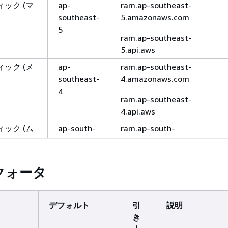
ック (マ
ap-
ram.ap-southeast-
southeast-
5.amazonaws.com
5
ram.ap-southeast-
5.api.aws
ック (メ
ap-
ram.ap-southeast-
southeast-
4.amazonaws.com
4
ram.ap-southeast-
4.api.aws
ック (ム
ap-south-
ram.ap-south-
1
1.amazonaws.com
ram.ap-south-
クォータ
1.api.aws
ック (ニ
ap-
ram.ap-southeast-
)
southeast-
6.amazonaws.com
デフォルト
引
説明
6
き
ram.ap-southeast-