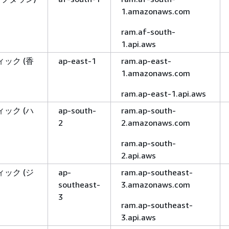
1.amazonaws.com
ram.af-south-
1.api.aws
ック (香
ap-east-1
ram.ap-east-
1.amazonaws.com
ram.ap-east-1.api.aws
ック (ハ
ap-south-
ram.ap-south-
2
2.amazonaws.com
ram.ap-south-
2.api.aws
ック (ジ
ap-
ram.ap-southeast-
southeast-
3.amazonaws.com
3
ram.ap-southeast-
3.api.aws