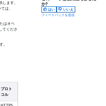
提供します。
か?
いては、
はい
いいえ
フィードバックを送信
またはオペ
してくださ
ます。
プロト
コル
HTTPS