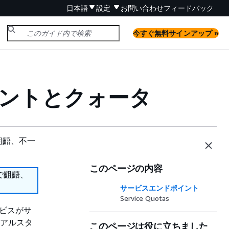
日本語
設定
お問い合わせ
フィードバック
今すぐ無料サインアップ »
ドポイントとクォータ
齟齬、不一
このページの内容
で齟齬、
サービスエンドポイント
Service Quotas
サービスがサ
ュアルスタ
このページは役に立ちました