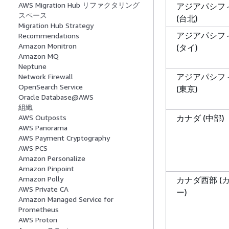
AWS Migration Hub リファクタリング
アジアパシフ
スペース
(台北)
Migration Hub Strategy
アジアパシフ
Recommendations
Amazon Monitron
(タイ)
Amazon MQ
Neptune
アジアパシフ
Network Firewall
OpenSearch Service
(東京)
Oracle Database@AWS
組織
カナダ (中部)
AWS Outposts
AWS Panorama
AWS Payment Cryptography
AWS PCS
Amazon Personalize
Amazon Pinpoint
Amazon Polly
カナダ西部 (
AWS Private CA
ー)
Amazon Managed Service for
Prometheus
AWS Proton