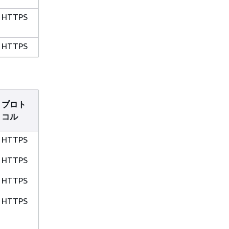
HTTPS
HTTPS
HTTPS
HTTPS
プロト
コル
HTTPS
HTTPS
HTTPS
HTTPS
HTTPS
HTTPS
HTTPS
HTTPS