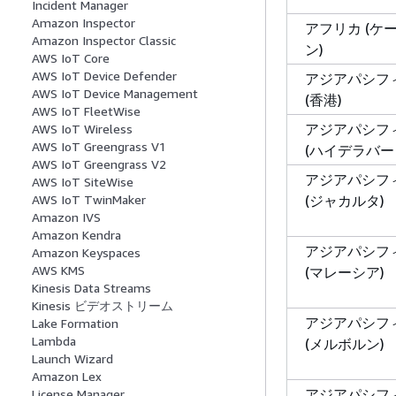
Incident Manager
Amazon Inspector
アフリカ (ケ
Amazon Inspector Classic
ン)
AWS IoT Core
AWS IoT Device Defender
アジアパシフ
AWS IoT Device Management
(香港)
AWS IoT FleetWise
アジアパシフ
AWS IoT Wireless
AWS IoT Greengrass V1
(ハイデラバー
AWS IoT Greengrass V2
アジアパシフ
AWS IoT SiteWise
(ジャカルタ)
AWS IoT TwinMaker
Amazon IVS
Amazon Kendra
アジアパシフ
Amazon Keyspaces
AWS KMS
(マレーシア)
Kinesis Data Streams
Kinesis ビデオストリーム
アジアパシフ
Lake Formation
Lambda
(メルボルン)
Launch Wizard
Amazon Lex
アジアパシフ
License Manager