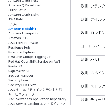
Amazon Q Business
Amazon Q Developer
欧州 (フラン
Quick Setup
Amazon Quick Sight
欧州 (アイル
AWS RAM
ごみ箱
Amazon Redshift
欧州 (ロンドン
Amazon Rekognition
Amazon RDS
AWS re:Post Private
ヨーロッパ (
Resilience Hub
Resource Explorer
Resource Groups Tagging API
欧州 (パリ)
Red Hat OpenShift Service on AWS
Route 53
SageMaker AI
欧州 (スペイン
Secrets Manager
Security Lake
Security Hub CSPM
欧州 (ストッ
AWS セキュリティインシデント対応
サービスクォータ
AWS Serverless Application Repository
欧州 (チュー
AWS Service Catalog エンドポイントと