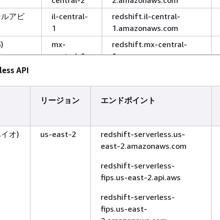
テルアビ
il-central-
redshift.il-central-
1
1.amazonaws.com
)
mx-
redshift.mx-central-
central-1
1.amazonaws.com
less API
ン)
me-south-
redshift.me-south-
1
1.amazonaws.com
首長国連
me-
redshift.me-central-
リージョン
エンドポイント
central-1
1.amazonaws.com
ロ)
sa-east-1
redshift.sa-east-
ハイオ)
us-east-2
redshift-serverless.us-
1.amazonaws.com
east-2.amazonaws.com
ud (米国東
us-gov-
redshift.us-gov-east-
redshift-serverless-
east-1
1.amazonaws.com
fips.us-east-2.api.aws
redshift-fips.us-gov-
redshift-serverless-
east-1.api.aws
fips.us-east-
ud (米国西
us-gov-
redshift.us-gov-west-