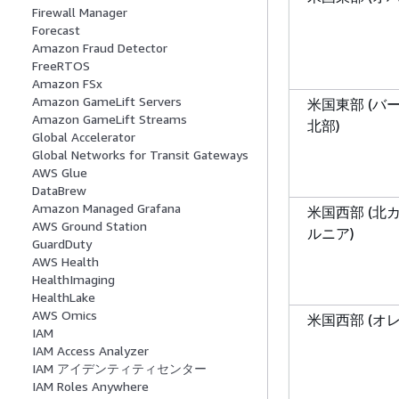
Firewall Manager
Forecast
Amazon Fraud Detector
FreeRTOS
Amazon FSx
Amazon GameLift Servers
米国東部 (バ
Amazon GameLift Streams
北部)
Global Accelerator
Global Networks for Transit Gateways
AWS Glue
DataBrew
Amazon Managed Grafana
米国西部 (北
AWS Ground Station
ルニア)
GuardDuty
AWS Health
HealthImaging
HealthLake
AWS Omics
米国西部 (オ
IAM
IAM Access Analyzer
IAM アイデンティティセンター
IAM Roles Anywhere