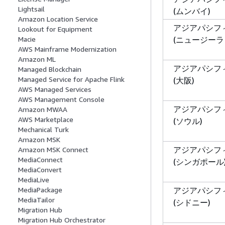
Lightsail
(ムンバイ)
Amazon Location Service
アジアパシフ
Lookout for Equipment
(ニュージーラ
Macie
AWS Mainframe Modernization
Amazon ML
アジアパシフ
Managed Blockchain
Managed Service for Apache Flink
(大阪)
AWS Managed Services
AWS Management Console
アジアパシフ
Amazon MWAA
AWS Marketplace
(ソウル)
Mechanical Turk
Amazon MSK
アジアパシフ
Amazon MSK Connect
MediaConnect
(シンガポール
MediaConvert
MediaLive
アジアパシフ
MediaPackage
MediaTailor
(シドニー)
Migration Hub
Migration Hub Orchestrator