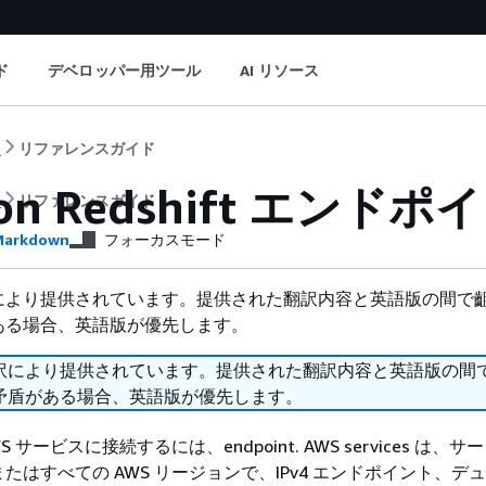
ド
デベロッパー用ツール
AI リソース
ト
リファレンスガイド
zon Redshift エン
ト
リファレンスガイド
arkdown
フォーカスモード
により提供されています。提供された翻訳内容と英語版の間で
ある場合、英語版が優先します。
訳により提供されています。提供された翻訳内容と英語版の間
矛盾がある場合、英語版が優先します。
 サービスに接続するには、endpoint. AWS services は、
たはすべての AWS リージョンで、IPv4 エンドポイント、デ