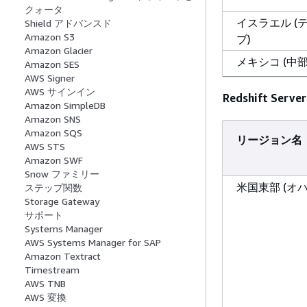
クォータ
イスラエル (
Shield アドバンスド
Amazon S3
ブ)
Amazon Glacier
メキシコ (中部
Amazon SES
AWS Signer
AWS サインイン
Redshift Server
中東 (バーレー
Amazon SimpleDB
Amazon SNS
Amazon SQS
中東 (アラブ
リージョン名
AWS STS
邦)
Amazon SWF
Snow ファミリー
南米 (サンパウ
米国東部 (オ
ステップ関数
Storage Gateway
サポート
AWS GovClo
Systems Manager
部)
AWS Systems Manager for SAP
Amazon Textract
Timestream
AWS TNB
AWS 変換
AWS GovClo