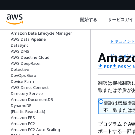
Connect のお客様
接続ヘルス
AWS Control Tower
開始する
サービスガイ
AWS データ交換
Amazon DataZone
Amazon Data Lifecycle Manager
AWS Data Pipeline
ドキュメン
DataSync
AWS DMS
Ama
ドキュメン
AWS Deadline Cloud
AWS DeepRacer
PDF
RSS
M
Detective
DevOps Guru
Device Farm
翻訳は機械翻訳
AWS Direct Connect
致または矛盾が
Directory Service
Amazon DocumentDB
翻訳は機械翻
DynamoDB
不一致または
(Elastic Beanstalk)
Amazon EBS
プログラムで AWS
Amazon EC2
Amazon EC2 Auto Scaling
ポートする一部ま