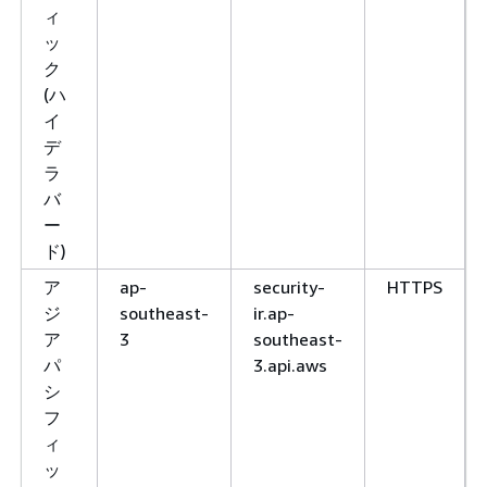
ィ
ッ
ク
(ハ
イ
デ
ラ
バ
ー
ド)
ア
ap-
security-
HTTPS
ジ
southeast-
ir.ap-
ア
3
southeast-
パ
3.api.aws
シ
フ
ィ
ッ