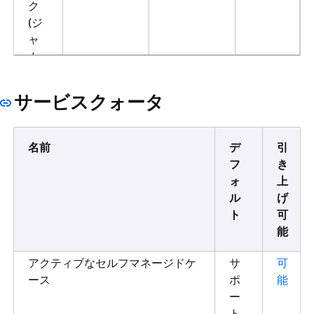
ク
(ジ
ャ
カ
ル
タ)
サービスクォータ
ア
ap-
security-
HTTPS
ジ
southeast-
ir.ap-
ア
4
southeast-
名前
デ
引
パ
4.api.aws
フ
き
シ
ォ
上
フ
ル
げ
ィ
ト
可
ッ
能
ク
アクティブなセルフマネージドケ
サ
可
(メ
ース
ポ
能
ル
ー
ボ
ト