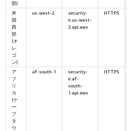
部)
米
us-west-2
security-
HTTPS
国
ir.us-west-
西
2.api.aws
部
(オ
レ
ゴ
ン)
ア
af-south-1
security-
HTTPS
フ
ir.af-
リ
south-
カ
1.api.aws
(ケ
ー
プ
タ
ウ