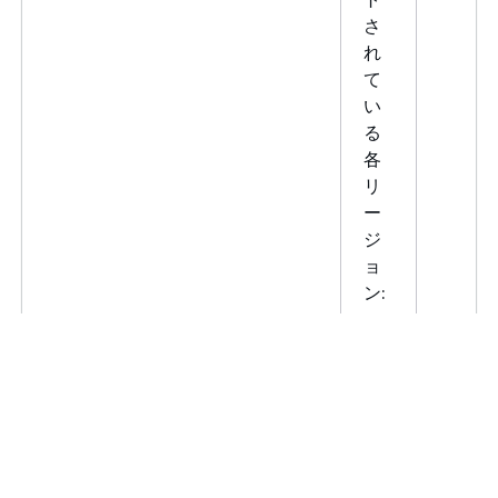
ル
さ
ン)
れ
ア
ap-south-
security-
HTTPS
て
ジ
1
ir.ap-
い
ア
south-
る
パ
1.api.aws
各
シ
リ
フ
ー
ィ
ジ
ッ
ョ
ク
ン:
(ム
100
ン
アクティブなサービスマネージド
サ
可
バ
ケース
ポ
能
イ)
ー
ア
ap-
security-
HTTPS
ト
ジ
northeast-
ir.ap-
さ
ア
2
northeast-
れ