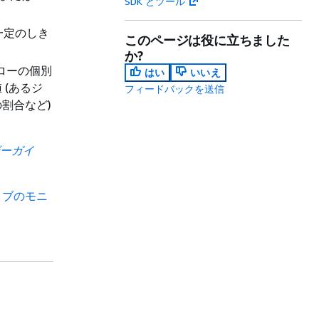
SDK とツール
一定のしき
このページは役に立ちました
か?
フローの個別
はい
いいえ
(あるジ
フィードバックを送信
割合など)
ーザーガイ
ョブのモニ