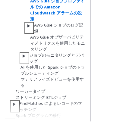
AWS Glue ジョブプロファイ
ルでの Amazon
CloudWatch アラームの設
定
AWS Glue ジョブのログ記
録
AWS Glue オブザーバビリテ
ィメトリクスを使用したモニ
タリング
ジョブのモニタリングとデバ
ッグ
AI を使用した Spark ジョブのトラ
ブルシューティング
マテリアライズドビューを使用す
る
ワーカータイプ
ストリーミング ETLジョブ
FindMatches によるレコードのマ
ッチング
Spark プログラムの移行
Ray ジョブの使用
Python シェルジョブのプロパティの