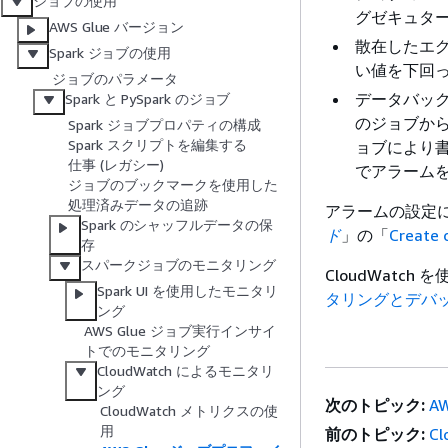
ジョブの使用
グゼキュタ
AWS Glue バージョン
散在したエグ
Spark ジョブの使用
い値を下回
ジョブのパラメータ
データバック
Spark と PySpark のジョブ
のジョブから
Spark ジョブプロパティの構成
Spark スクリプトを編集する
ョブにより
仕事 (レガシー)
でアラーム
ジョブのブックマークを使用した
処理済みデータの追跡
アラームの設定
Spark のシャッフルデータの保
ド
」の「
Create 
存
スパークジョブのモニタリング
CloudWat
Spark UI を使用したモニタリ
タリングとデバ
ング
AWS Glue ジョブ実行インサイ
トでのモニタリング
CloudWatch によるモニタリ
ング
次のトピック:
A
CloudWatch メトリクスの使
用
前のトピック:
C