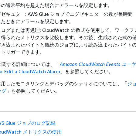
ーの通常平均を超えた場合にアラームを設定します。
ゼキュター: AWS Glue ジョブでエグゼキュターの数が長時間
ったときにアラームを設定します。
ログまたは再処理: CloudWatch の数式を使用して、ワーク
得られたメトリクスを比較します。その後、生成された式の値 
書き込まれたバイトと後続のジョブにより読み込まれたバイトの
をトリガーできます。
に関する詳細については、「
Amazon CloudWatch Events ユ
or Edit a CloudWatch Alarm
」を参照してください。
ch を使用したモニタリングとデバッグのシナリオについては、「
ジ
ッグ
」を参照してください。
WS Glue ジョブのログ記録
loudWatch メトリクスの使用