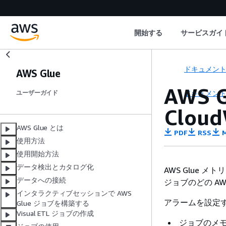
開始する
サービスガイ
ドキュメン
AWS Glue
AWS
ドキュメン
ユーザーガイド
Clou
AWS Glue とは
PDF
RSS
M
使用方法
使用開始方法
データ検出とカタログ化
AWS Glue メ
データへの接続
ジョブのどの AW
インタラクティブセッションで AWS
アラームを設定
Glue ジョブを構築する
Visual ETL ジョブの作成
ジョブのメモリ