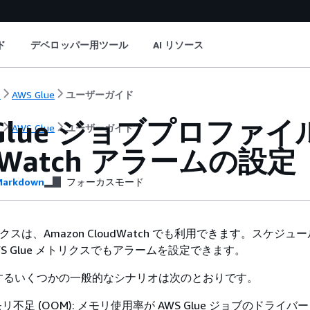
ド
デベロッパー用ツール
AI リソース
ト
AWS Glue
ユーザーガイド
 Glue ジョブプロファイル
ト
AWS Glue
ユーザーガイド
dWatch アラームの設定
arkdown
フォーカスモード
トリクスは、Amazon CloudWatch でも利用できます。スケジュ
S Glue メトリクスでもアラームを設定できます。
するいくつかの一般的なシナリオは次のとおりです。
不足 (OOM): メモリ使用率が AWS Glue ジョブのドライバ