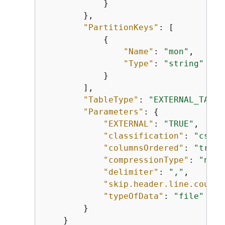
            }

        },

"PartitionKeys"
: [

{
"Name"
: 
"mon"
,

"Type"
: 
"string"
            }

        ],

"TableType"
: 
"EXTERNAL_TABLE
"Parameters"
: 
{
"EXTERNAL"
: 
"TRUE"
,

"classification"
: 
"csv"
,

"columnsOrdered"
: 
"true"
"compressionType"
: 
"none
"delimiter"
: 
","
,

"skip.header.line.count"
"typeOfData"
: 
"file"
        }

    }   
