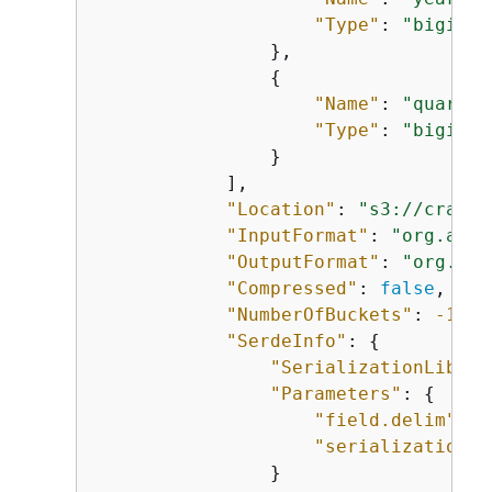
"Type"
: 
"bigint"
                },

{
"Name"
: 
"quarter
"Type"
: 
"bigint"
                }

            ],

"Location"
: 
"s3://crawle
"InputFormat"
: 
"org.apac
"OutputFormat"
: 
"org.apa
"Compressed"
: 
false
,

"NumberOfBuckets"
: 
-1
,

"SerdeInfo"
: 
{
"SerializationLibrar
"Parameters"
: 
{
"field.delim"
: 
"
"serialization.f
                }
