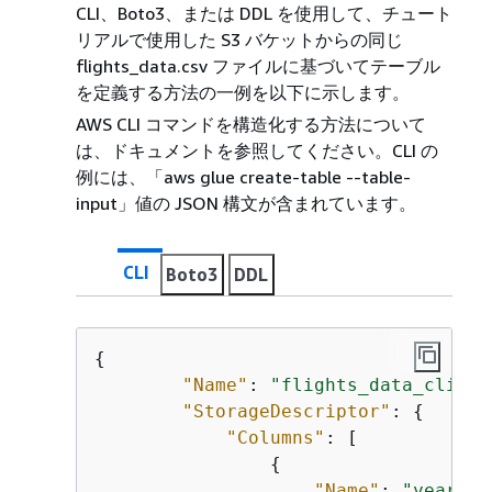
CLI、Boto3、または DDL を使用して、チュート
リアルで使用した S3 バケットからの同じ
flights_data.csv ファイルに基づいてテーブル
を定義する方法の一例を以下に示します。
AWS CLI コマンドを構造化する方法について
は、ドキュメントを参照してください。CLI の
例には、「aws glue create-table --table-
input」値の JSON 構文が含まれています。
CLI
Boto3
DDL
{
"Name"
: 
"flights_data_cli"
,

"StorageDescriptor"
: 
{
"Columns"
: [

{
"Name"
: 
"year"
,
