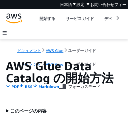
日本語
設定
お問い合わせ
フィー
開始する
サービスガイド
デベロッパ
ドキュメント
AWS Glue
ユーザーガイド
AWS Glue Data
ドキュメント
AWS Glue
ユーザーガイド
Catalog の開始方法
PDF
RSS
Markdown
フォーカスモード
このページの内容