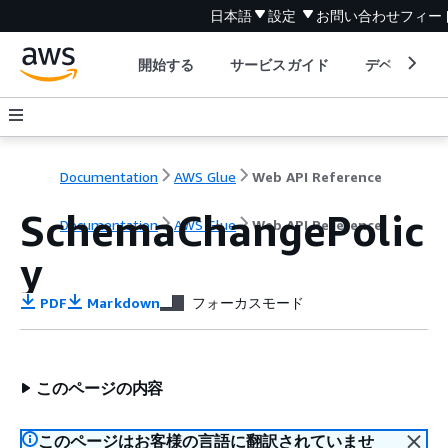
日本語
設定
お問い合わせ
フィー
開始する
サービスガイド
デベロッパ
Documentation
AWS Glue
Web API Reference
SchemaChangePolic
Documentation
AWS Glue
Web API Reference
y
PDF
Markdown
フォーカスモード
このページの内容
このページはお客様の言語に翻訳されていませ