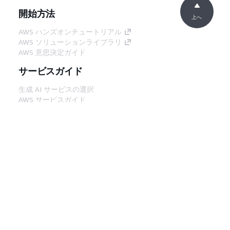
開始方法
上へ
AWS ハンズオンチュートリアル
AWS ソリューションライブラリ
AWS 意思決定ガイド
サービスガイド
生成 AI サービスの選択
AWS サービスガイド
GitHub 上の AWS CLI チュートリアル
デベロッパーツール
AWS コード例ライブラリ
AWS CLI
AWS Builder Center
AWS デベロッパーツールブログ
役立つリンク
AWS ドキュメント MCP サーバーをダウンロー
ド