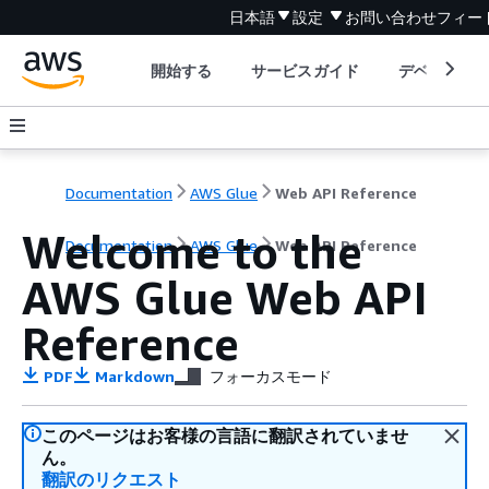
日本語
設定
お問い合わせ
フィー
開始する
サービスガイド
デベロッパ
Documentation
AWS Glue
Web API Reference
Welcome to the
Documentation
AWS Glue
Web API Reference
AWS Glue Web API
Reference
PDF
Markdown
フォーカスモード
このページはお客様の言語に翻訳されていませ
ん。
翻訳のリクエスト