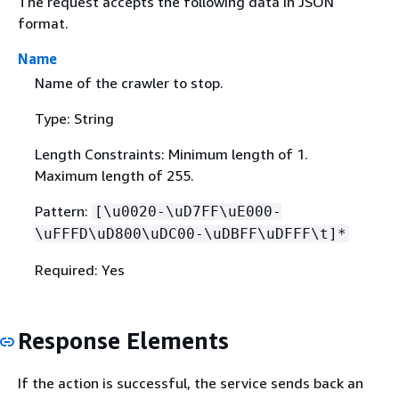
The request accepts the following data in JSON
format.
Name
Name of the crawler to stop.
Type: String
Length Constraints: Minimum length of 1.
Maximum length of 255.
Pattern:
[\u0020-\uD7FF\uE000-
\uFFFD\uD800\uDC00-\uDBFF\uDFFF\t]*
Required: Yes
Response Elements
If the action is successful, the service sends back an