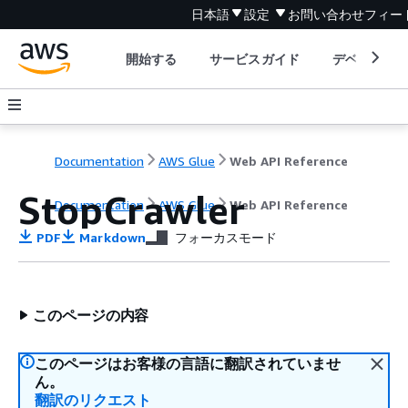
日本語
設定
お問い合わせ
フィー
開始する
サービスガイド
デベロッパ
Documentation
AWS Glue
Web API Reference
StopCrawler
Documentation
AWS Glue
Web API Reference
PDF
Markdown
フォーカスモード
このページの内容
このページはお客様の言語に翻訳されていませ
ん。
翻訳のリクエスト