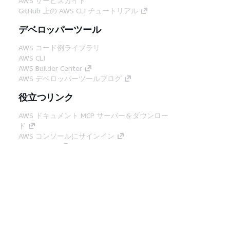
AWS サービスガイド
GitHub 上の AWS CLI チュートリアル
デベロッパーツール
AWS コード例ライブラリ
AWS CLI
AWS Builder Center
AWS デベロッパーツールブログ
役立つリンク
AWS ドキュメント MCP サーバーをダウンロー
ド
AWS コンソールにサインイン
AWS re:Post
プライバシー
サイト規約
Cookie の設定
© 2026, Amazon Web Services, Inc. or its
affiliates.All rights reserved.
日本語