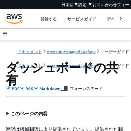
日本語
設定
お問い合わせ
フィー
開始する
サービスガイド
デベロッパ
ドキュメント
Amazon Managed Grafana
ユーザーガイド
ダッシュボードの共
ドキュメント
Amazon Managed Grafana
ユーザーガイド
有
PDF
RSS
Markdown
フォーカスモード
このページの内容
翻訳は機械翻訳により提供されています。提供された翻