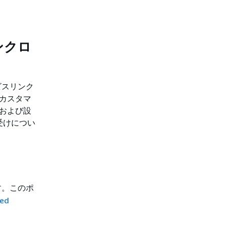
リンクロ
ビスリンク
、カスタマ
成および設
き受けについ
す。このポ
ed