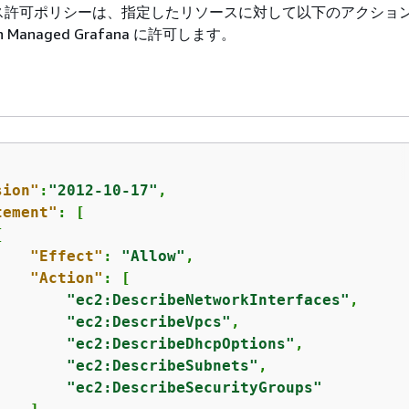
ス許可ポリシーは、指定したリソースに対して以下のアクショ
 Managed Grafana に許可します。
sion"
:
"2012-10-17"
,

tement"
: [

{
"Effect"
: 
"Allow"
,

"Action"
: [

"ec2:DescribeNetworkInterfaces"
,

"ec2:DescribeVpcs"
,

"ec2:DescribeDhcpOptions"
,

"ec2:DescribeSubnets"
,

"ec2:DescribeSecurityGroups"