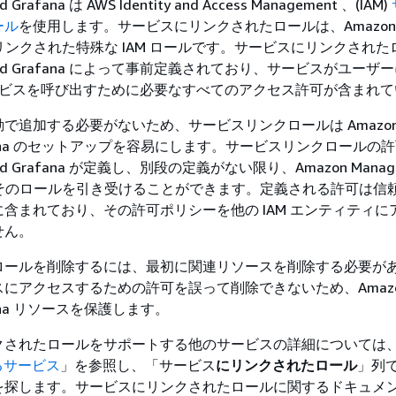
 Grafana は AWS Identity and Access Management 、(IAM)
ール
を使用します。サービスにリンクされたロールは、Amazon M
直接リンクされた特殊な IAM ロールです。サービスにリンクされ
naged Grafana によって事前定義されており、サービスがユーザ
サービスを呼び出すために必要なすべてのアクセス許可が含まれ
で追加する必要がないため、サービスリンクロールは Amazo
rafana のセットアップを容易にします。サービスリンクロールの
ged Grafana が定義し、別段の定義がない限り、Amazon Manag
のみがそのロールを引き受けることができます。定義される許可は信
含まれており、その許可ポリシーを他の IAM エンティティに
せん。
ロールを削除するには、最初に関連リソースを削除する必要が
にアクセスするための許可を誤って削除できないため、Amaz
afana リソースを保護します。
クされたロールをサポートする他のサービスの詳細については
るサービス
」を参照し、「サービス
にリンクされたロール
」列
を探します。サービスにリンクされたロールに関するドキュメ