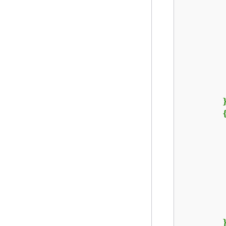
         
         
         
        }
         
         
        }