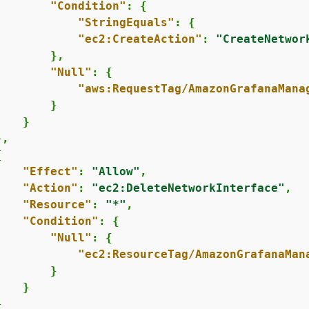
"Condition"
: 
{
"StringEquals"
: 
{
"ec2:CreateAction"
: 
"CreateNetwor
       },

"Null"
: 
{
"aws:RequestTag/AmazonGrafanaMana
       }

   }

,

{
"Effect"
: 
"Allow"
,

"Action"
: 
"ec2:DeleteNetworkInterface"
,

"Resource"
: 
"*"
,

"Condition"
: 
{
"Null"
: 
{
"ec2:ResourceTag/AmazonGrafanaMan
       }

   }


