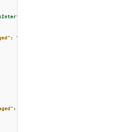
kInterface"
ged"
: 
"false"
aged"
: 
"false"