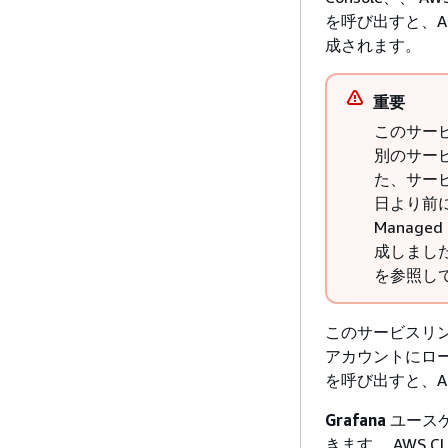
を呼び出すと、Am
成されます。
重要
このサー
別のサー
た、サービ
日より前に 
Manage
成しまし
を参照し
このサービスリ
アカウントにロールを
を呼び出すと、Am
Grafana
ユースケ
きます。 AWS C