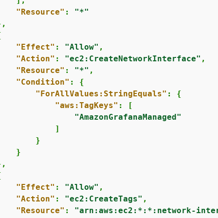
   ],

"Resource"
: 
"*"
,

{
"Effect"
: 
"Allow"
,

"Action"
: 
"ec2:CreateNetworkInterface"
,

"Resource"
: 
"*"
,

"Condition"
: 
{
"ForAllValues:StringEquals"
: 
{
"aws:TagKeys"
: [

"AmazonGrafanaManaged"
           ]

       }

   }

,

{
"Effect"
: 
"Allow"
,

"Action"
: 
"ec2:CreateTags"
,

"Resource"
: 
"arn:aws:ec2:*:*:network-inte