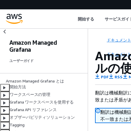
開始する
サービスガイ
ドキュメン
Amazon Managed
Grafana
Amaz
ドキュメン
ユーザーガイド
ルの
PDF
RSS
M
Amazon Managed Grafana とは
開始方法
翻訳は機械翻訳
ワークスペースの管理
致または矛盾が
Grafana ワークスペースを使用する
Grafana API リファレンス
翻訳は機械翻
オブザーバビリティソリューション
不一致または
Tagging