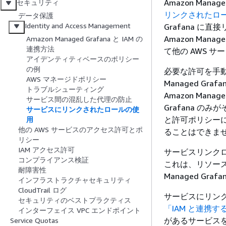
Amazon Managed
セキュリティ
リンクされたロ
データ保護
Identity and Access Management
Grafana に
Amazon Ma
Amazon Managed Grafana と IAM の
連携方法
て他の AWS 
アイデンティティベースのポリシー
の例
必要な許可を手動
AWS マネージドポリシー
Managed G
トラブルシューティング
Amazon Mana
サービス間の混乱した代理の防止
Grafana 
サービスにリンクされたロールの使
と許可ポリシーに
用
他の AWS サービスのアクセス許可とポ
ることはできま
リシー
IAM アクセス許可
サービスリンク
コンプライアンス検証
これは、リソース
耐障害性
Managed Gr
インフラストラクチャセキュリティ
CloudTrail ログ
サービスにリン
セキュリティのベストプラクティス
「IAM と連携す
インターフェイス VPC エンドポイント
があるサービス
Service Quotas