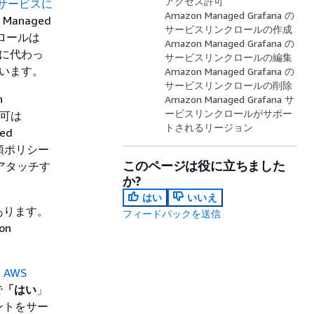
アクセス許可
サービスに
Amazon Managed Grafana の
anaged
サービスリンクロールの作成
たロールは
Amazon Managed Grafana の
ーに代わっ
サービスリンクロールの編集
ています。
Amazon Managed Grafana の
サービスリンクロールの削除
n
Amazon Managed Grafana サ
ービスリンクロールがサポー
許可は
トされるリージョン
ed
頼ポリシー
このページは役に立ちました
アタッチす
か?
はい
いいえ
あります。
フィードバックを送信
on
、
AWS
で
「はい
」
ントをサー