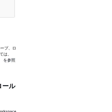
ループ、ロ
ては、
 」
を参照
クロール
orkspace