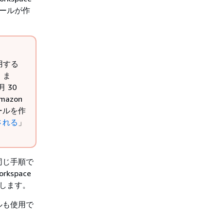
ロールが作
用する
。ま
 30
azon
ロールを作
される
」
同じ手順で
kspace
成します。
ルも使用で