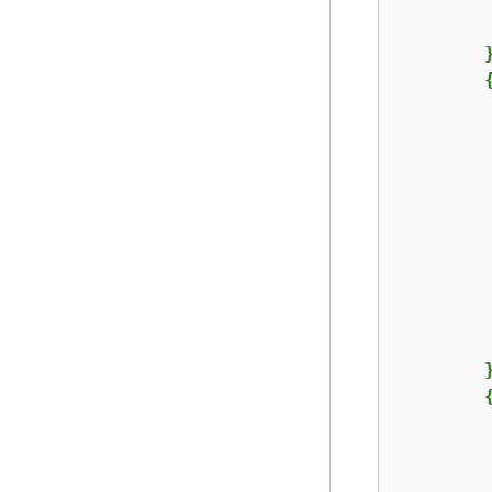
         
        }
         
         
         
        }