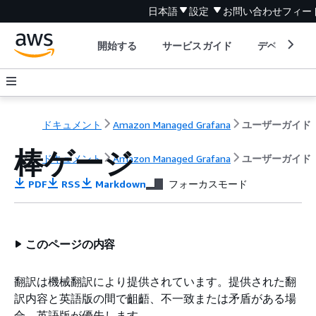
日本語
設定
お問い合わせ
フィー
開始する
サービスガイド
デベロッパ
ドキュメント
Amazon Managed Grafana
ユーザーガイド
棒ゲージ
ドキュメント
Amazon Managed Grafana
ユーザーガイド
PDF
RSS
Markdown
フォーカスモード
このページの内容
翻訳は機械翻訳により提供されています。提供された翻
訳内容と英語版の間で齟齬、不一致または矛盾がある場
合、英語版が優先します。