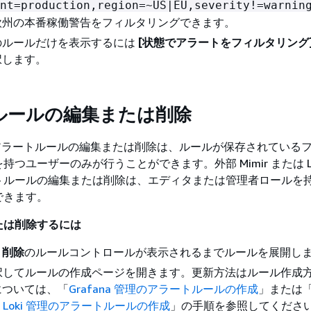
nt=production,region=~US|EU,severity!=warnin
欧州の本番稼働警告をフィルタリングできます。
のルールだけを表示するには
[状態でアラートをフィルタリング
択します。
ルールの編集または削除
理のアラートルールの編集または削除は、ルールが保存されている
つユーザーのみが行うことができます。外部 Mimir または Lo
トルールの編集または削除は、エディタまたは管理者ロールを
できます。
たは削除するには
、
削除
のルールコントロールが表示されるまでルールを展開し
択してルールの作成ページを開きます。更新方法はルール作成
については、「
Grafana 管理のアラートルールの作成
」または
たは Loki 管理のアラートルールの作成
」の手順を参照してくださ