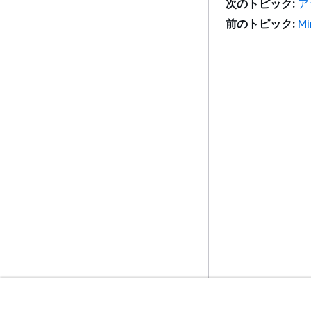
次のトピック:
ア
前のトピック:
M