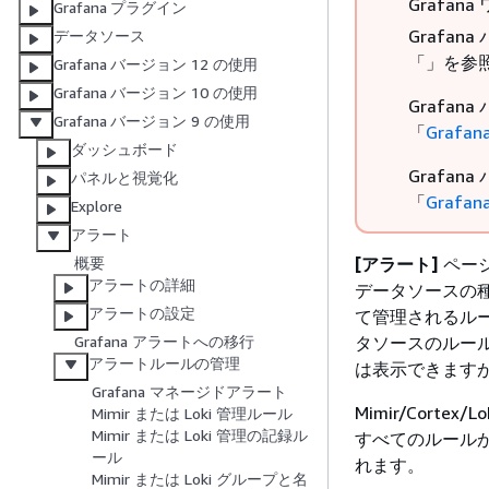
Grafa
Grafana プラグイン
Grafan
データソース
「」を参
Grafana バージョン 12 の使用
Grafana バージョン 10 の使用
Grafan
Grafana バージョン 9 の使用
「
Grafa
ダッシュボード
Grafan
パネルと視覚化
「
Grafa
Explore
アラート
[アラート]
ペー
概要
アラートの詳細
データソースの
アラートの設定
て管理されるル
タソースのルール
Grafana アラートへの移行
アラートルールの管理
は表示できます
Grafana マネージドアラート
Mimir/Corte
Mimir または Loki 管理ルール
Mimir または Loki 管理の記録ル
すべてのルール
ール
れます。
Mimir または Loki グループと名