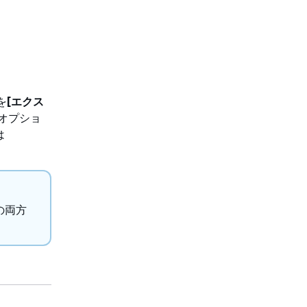
を
[エクス
オプショ
は
の両方