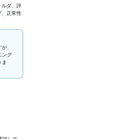
ォルダ、評
プ、正常性
すが、
ニング
きま
。
を選択して