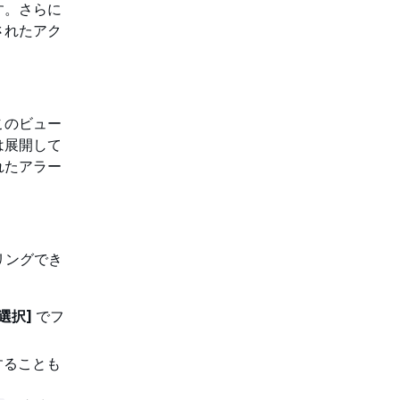
す。さらに
されたアク
このビュー
は展開して
れたアラー
リングでき
選択]
でフ
することも