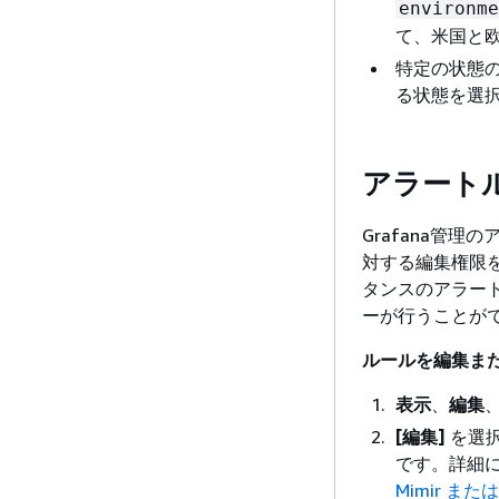
environme
て、米国と
特定の状態
る状態を選
アラート
Grafana管
対する編集権限を持
タンスのアラー
ーが行うことが
ルールを編集ま
表示
、
編集
[編集]
を選
です。詳細
Mimir ま