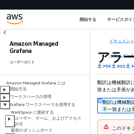
開始する
サービスガイ
ドキュメン
Amazon Managed
Grafana
アラ
ドキュメン
ユーザーガイド
PDF
RSS
M
翻訳は機械翻訳
Amazon Managed Grafana とは
開始方法
致または矛盾が
ワークスペースの管理
翻訳は機械翻
Grafana ワークスペースを使用する
不一致または
WorkSpace に接続する
ユーザー、チーム、およびアクセス
許可
このドキ
最初のダッシュボード