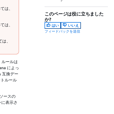
ついては、
このページは役に立ちました
か?
ついては、
はい
いいえ
フィードバックを送信
いては、
、ルールは
ana によっ
s 互換デー
ートルール
ータソースの
ンに表示さ