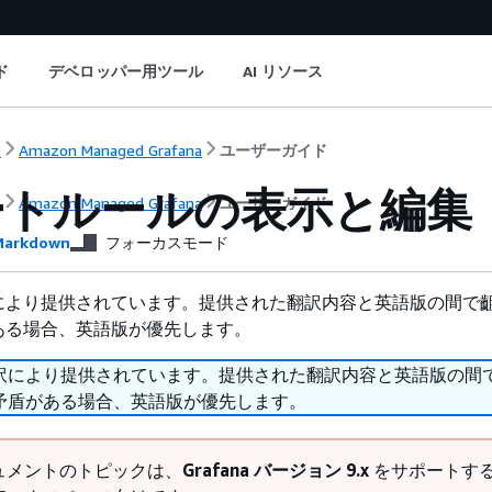
ド
デベロッパー用ツール
AI リソース
ト
Amazon Managed Grafana
ユーザーガイド
ートルールの表示と編集
ト
Amazon Managed Grafana
ユーザーガイド
arkdown
フォーカスモード
により提供されています。提供された翻訳内容と英語版の間で
ある場合、英語版が優先します。
訳により提供されています。提供された翻訳内容と英語版の間
矛盾がある場合、英語版が優先します。
ュメントのトピックは、
Grafana バージョン 9.x
をサポートす