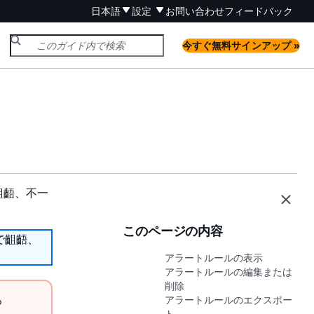
日本語
設定
お問い合わせ
フィードバック
今すぐ無料サインアップ »
齟齬、不一
このページの内容
で齟齬、
アラートルールの表示
アラートルールの編集または
削除
る
アラートルールのエクスポー
ト