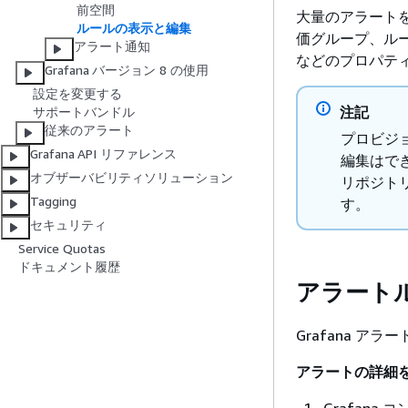
前空間
大量のアラート
ルールの表示と編集
価グループ、ル
アラート通知
などのプロパテ
Grafana バージョン 8 の使用
設定を変更する
注記
サポートバンドル
従来のアラート
プロビジ
Grafana API リファレンス
編集はで
オブザーバビリティソリューション
リポジト
Tagging
す。
セキュリティ
Service Quotas
ドキュメント履歴
アラート
Grafana 
アラートの詳細
Grafana 