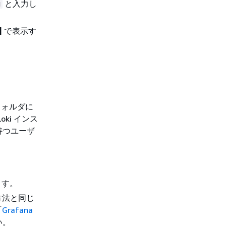
と入力し
g
]
で表示す
フォルダに
ki インス
持つユーザ
ます。
方法と同じ
「
Grafana
い。