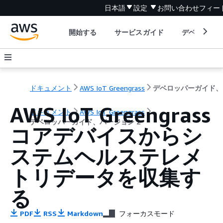
日本語
設定
お問い合わせ
フィー
開始する
サービスガイド
デベロッパ
ドキュメント
AWS IoT Greengrass
デ
AWS IoT Greengrass
ドキュメント
AWS IoT Greengrass
デベロッパーガイド、バージョン 2
コアデバイスからシ
ステムヘルステレメ
トリデータを収集す
る
PDF
RSS
Markdown
フォーカスモード