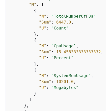
"M"
: [

{
"N"
: 
"TotalNumberOfFDs"
,

"Sum"
: 
6447.0
,

"U"
: 
"Count"
          },

{
"N"
: 
"CpuUsage"
,

"Sum"
: 
15.458333333333332
,

"U"
: 
"Percent"
          },

{
"N"
: 
"SystemMemUsage"
,

"Sum"
: 
10201.0
,

"U"
: 
"Megabytes"
          }

        ]

      },
