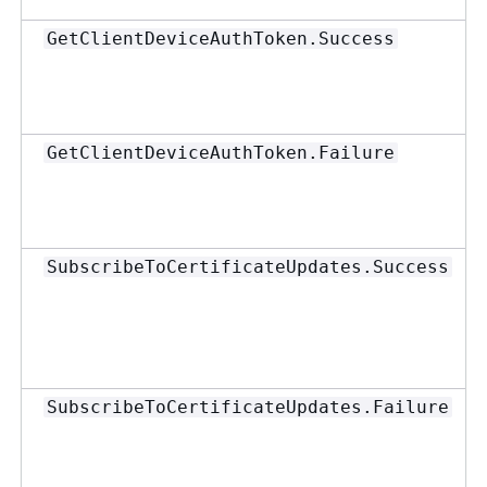
GetClientDeviceAuthToken.Success
GetClientDeviceAuthToken.Failure
SubscribeToCertificateUpdates.Success
SubscribeToCertificateUpdates.Failure