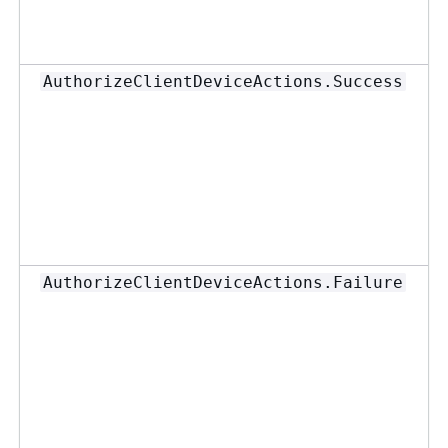
AuthorizeClientDeviceActions.Success
AuthorizeClientDeviceActions.Failure