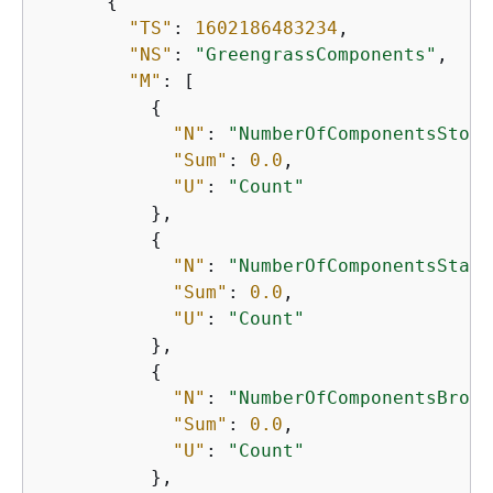
{
"TS"
: 
1602186483234
,

"NS"
: 
"GreengrassComponents"
,

"M"
: [

{
"N"
: 
"NumberOfComponentsStopp
"Sum"
: 
0.0
,

"U"
: 
"Count"
          },

{
"N"
: 
"NumberOfComponentsStart
"Sum"
: 
0.0
,

"U"
: 
"Count"
          },

{
"N"
: 
"NumberOfComponentsBroke
"Sum"
: 
0.0
,

"U"
: 
"Count"
          },
