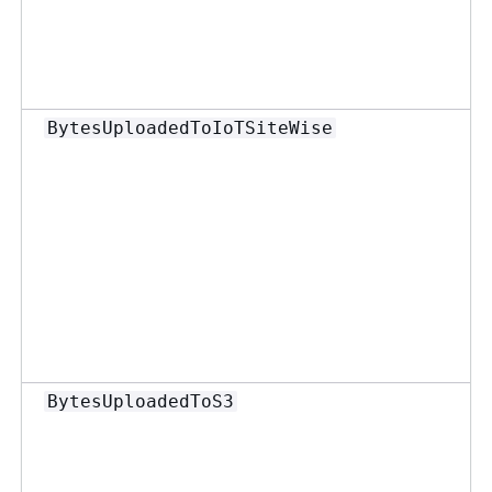
BytesUploadedToIoTSiteWise
BytesUploadedToS3