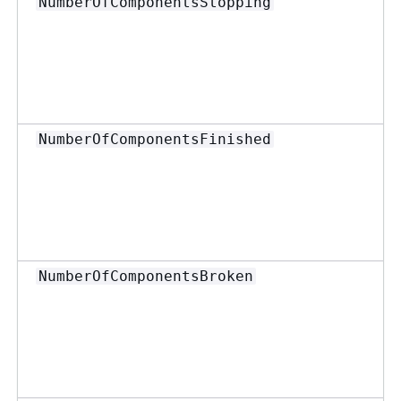
NumberOfComponentsStopping
NumberOfComponentsFinished
NumberOfComponentsBroken