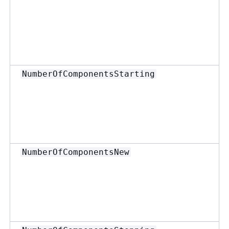
NumberOfComponentsStarting
NumberOfComponentsNew