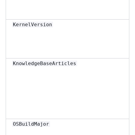
KernelVersion
KnowledgeBaseArticles
OSBuildMajor