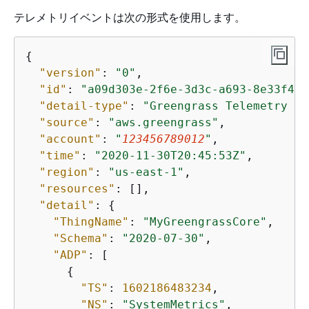
テレメトリイベントは次の形式を使用します。
{
"version"
: 
"0"
,

"id"
: 
"a09d303e-2f6e-3d3c-a693-8e33f4fe
"detail-type"
: 
"Greengrass Telemetry Da
"source"
: 
"aws.greengrass"
,

"account"
: 
"
123456789012
"
,

"time"
: 
"2020-11-30T20:45:53Z"
,

"region"
: 
"us-east-1"
,

"resources"
: [],

"detail"
: 
{
"ThingName"
: 
"MyGreengrassCore"
,

"Schema"
: 
"2020-07-30"
,

"ADP"
: [

{
"TS"
: 
1602186483234
,

"NS"
: 
"SystemMetrics"
,
