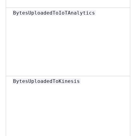
BytesUploadedToIoTAnalytics
BytesUploadedToKinesis