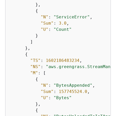
          },

{
"N"
: 
"ServiceError"
,

"Sum"
: 
3.0
,

"U"
: 
"Count"
          }

        ]

      },

{
"TS"
: 
1602186483234
,

"NS"
: 
"aws.greengrass.StreamManag
"M"
: [

{
"N"
: 
"BytesAppended"
,

"Sum"
: 
157745524.0
,

"U"
: 
"Bytes"
          },

{