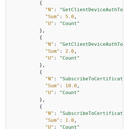
{
"N"
: 
"GetClientDeviceAuthToke
"Sum"
: 
5.0
,

"U"
: 
"Count"
          },

{
"N"
: 
"GetClientDeviceAuthToke
"Sum"
: 
2.0
,

"U"
: 
"Count"
          },

{
"N"
: 
"SubscribeToCertificateU
"Sum"
: 
10.0
,

"U"
: 
"Count"
          },

{
"N"
: 
"SubscribeToCertificateU
"Sum"
: 
1.0
,

"U"
: 
"Count"