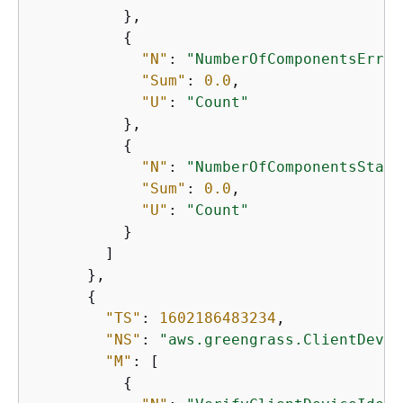
          },

{
"N"
: 
"NumberOfComponentsError
"Sum"
: 
0.0
,

"U"
: 
"Count"
          },

{
"N"
: 
"NumberOfComponentsState
"Sum"
: 
0.0
,

"U"
: 
"Count"
          }

        ]

      },

{
"TS"
: 
1602186483234
,

"NS"
: 
"aws.greengrass.ClientDevic
"M"
: [

{