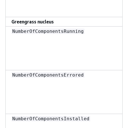
Greengrass nucleus
NumberOfComponentsRunning
NumberOfComponentsErrored
NumberOfComponentsInstalled