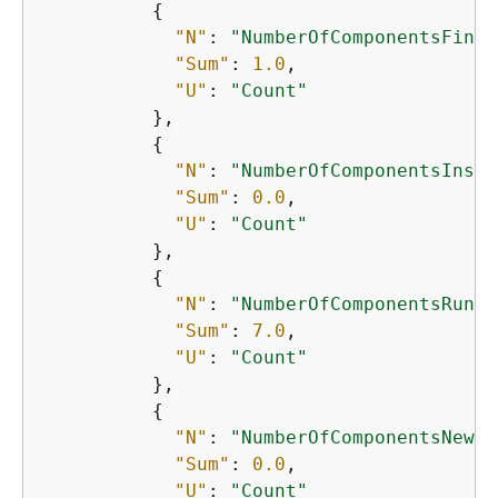
{
"N"
: 
"NumberOfComponentsFinis
"Sum"
: 
1.0
,

"U"
: 
"Count"
          },

{
"N"
: 
"NumberOfComponentsInsta
"Sum"
: 
0.0
,

"U"
: 
"Count"
          },

{
"N"
: 
"NumberOfComponentsRunni
"Sum"
: 
7.0
,

"U"
: 
"Count"
          },

{
"N"
: 
"NumberOfComponentsNew"
,

"Sum"
: 
0.0
,

"U"
: 
"Count"