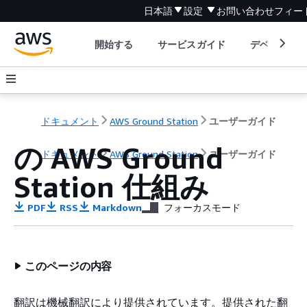
日本語
設定
お問い合わせ
フィー
開始する
サービスガイド
デベロッパ
ドキュメント
AWS Ground Station
ユーザーガイド
の AWS Ground
ドキュメント
AWS Ground Station
ユーザーガイド
Station 仕組み
PDF
RSS
Markdown
フォーカスモード
このページの内容
翻訳は機械翻訳により提供されています。提供された翻