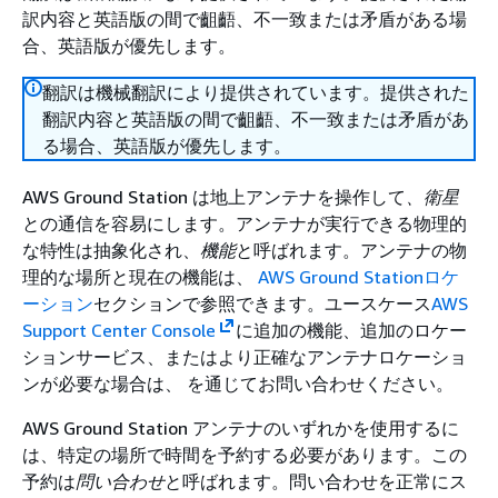
訳内容と英語版の間で齟齬、不一致または矛盾がある場
合、英語版が優先します。
翻訳は機械翻訳により提供されています。提供された
翻訳内容と英語版の間で齟齬、不一致または矛盾があ
る場合、英語版が優先します。
AWS Ground Station は地上アンテナを操作して
、
衛星
との通信を容易にします。アンテナが実行できる物理的
な特性は抽象化され、
機能
と呼ばれます。アンテナの物
理的な場所と現在の機能は、
AWS Ground Stationロケ
ーション
セクションで参照できます。ユースケース
AWS
Support Center Console
に追加の機能、追加のロケー
ションサービス、またはより正確なアンテナロケーショ
ンが必要な場合は、 を通じてお問い合わせください。
AWS Ground Station アンテナのいずれかを使用するに
は、特定の場所で時間を予約する必要があります。この
予約は
問い合わせ
と呼ばれます。問い合わせを正常にス