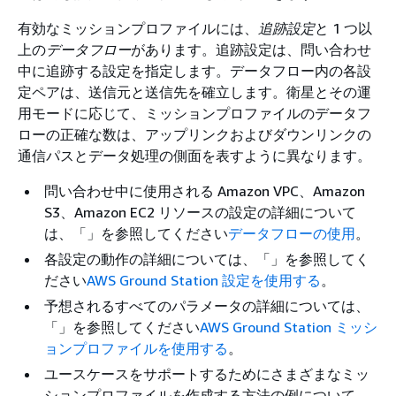
有効なミッションプロファイルには、
追跡設定
と 1 つ以
上の
データフロー
があります。追跡設定は、問い合わせ
中に追跡する設定を指定します。データフロー内の各設
定ペアは、送信元と送信先を確立します。衛星とその運
用モードに応じて、ミッションプロファイルのデータフ
ローの正確な数は、アップリンクおよびダウンリンクの
通信パスとデータ処理の側面を表すように異なります。
問い合わせ中に使用される Amazon VPC、Amazon
S3、Amazon EC2 リソースの設定の詳細について
は、「」を参照してください
データフローの使用
。
各設定の動作の詳細については、「」を参照してく
ださい
AWS Ground Station 設定を使用する
。
予想されるすべてのパラメータの詳細については、
「」を参照してください
AWS Ground Station ミッシ
ョンプロファイルを使用する
。
ユースケースをサポートするためにさまざまなミッ
ションプロファイルを作成する方法の例について