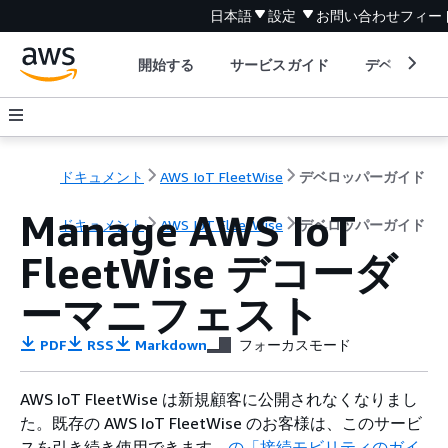
日本語
設定
お問い合わせ
フィー
開始する
サービスガイド
デベロッパ
ドキュメント
AWS IoT FleetWise
デベロッパーガイド
Manage AWS IoT
ドキュメント
AWS IoT FleetWise
デベロッパーガイド
FleetWise デコーダ
ーマニフェスト
PDF
RSS
Markdown
フォーカスモード
AWS IoT FleetWise は新規顧客に公開されなくなりまし
た。既存の AWS IoT FleetWise のお客様は、このサービ
スを引き続き使用できます。
の「接続モビリティのガイ