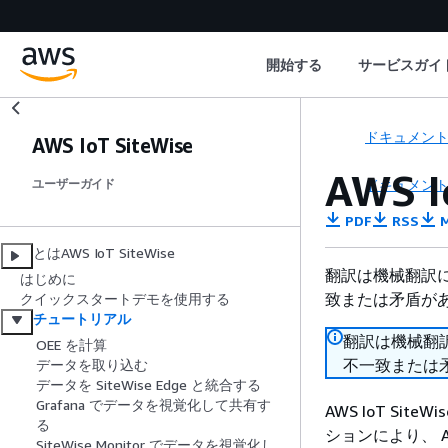
開始する
サービスガイ
ドキュメン
AWS IoT SiteWise
AWS 
ドキュメン
ユーザーガイド
PDF
RSS
M
とはAWS IoT SiteWise
翻訳は機械翻訳
はじめに
致または矛盾が
クイックスタートデモを使用する
チュートリアル
翻訳は機械翻
OEE を計算
不一致または
データを取り込む
データを SiteWise Edge と統合する
Grafana でデータを視覚化して共有す
AWS IoT S
る
ションにより、 A
SiteWise Monitor でデータを視覚化し