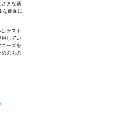
まざまな基
まな側面に
ルはテスト
使用してい
のニーズを
ためのもの
る