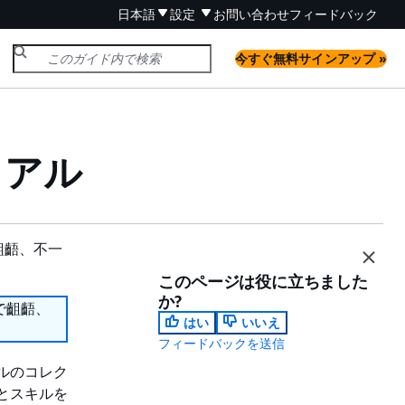
日本語
設定
お問い合わせ
フィードバック
今すぐ無料サインアップ »
トリアル
齟齬、不一
このページは役に立ちました
か?
で齟齬、
はい
いいえ
フィードバックを送信
アルのコレク
識とスキルを