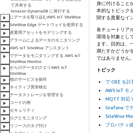
身に付けること
て共有する
本的なトピック
Amazon DynamoDB に発行する
にデータを取り込むAWS IoT SiteWise
関する貴重なインサ
SiteWise Edge ゲートウェイを使用する
各チュートリア
産業用アセットをモデリングする
環境を対象とし
アラームによるデータのモニタリング
ます。目的は、
AWS IoT SiteWise アシスタント
満たすかどうか
でデータをモニタリングする AWS IoT
ではありません
SiteWise Monitor
からのデータのクエリAWS IoT
トピック
SiteWise
他のサービスを操作
で OEE を計算
ネイティブ異常検出
AWS IoT 
データストレージを管理する
MQTT 対応
コードの例
Grafana
セキュリティ
SiteWis
ログとモニタリング
プロパティ値の
リソースのタグ付け