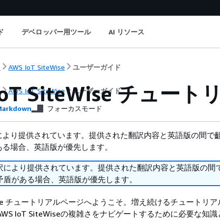
ド
デベロッパー用ツール
AI リソース
ト
AWS IoT SiteWise
ユーザーガイド
IoT SiteWise チュー
ト
AWS IoT SiteWise
ユーザーガイド
arkdown
フォーカスモード
により提供されています。提供された翻訳内容と英語版の間で
ある場合、英語版が優先します。
訳により提供されています。提供された翻訳内容と英語版の間
矛盾がある場合、英語版が優先します。
iteWise チュートリアルページへようこそ。増え続けるチュートリ
WS IoT SiteWiseの複雑さをナビゲートするために必要な知