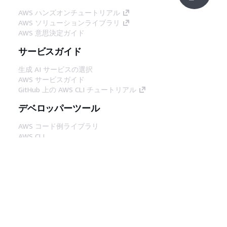
AWS ハンズオンチュートリアル
AWS ソリューションライブラリ
AWS 意思決定ガイド
サービスガイド
生成 AI サービスの選択
AWS サービスガイド
GitHub 上の AWS CLI チュートリアル
デベロッパーツール
AWS コード例ライブラリ
AWS CLI
AWS Builder Center
AWS デベロッパーツールブログ
役立つリンク
AWS ドキュメント MCP サーバーをダウンロー
ド
AWS コンソールにサインイン
AWS re:Post