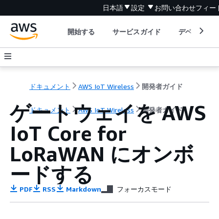
日本語
設定
お問い合わせ
フィー
開始する
サービスガイド
デベロッパ
ドキュメント
AWS IoT Wireless
開発者ガイド
ゲートウェイを AWS
ドキュメント
AWS IoT Wireless
開発者ガイド
IoT Core for
LoRaWAN にオンボ
ードする
PDF
RSS
Markdown
フォーカスモード