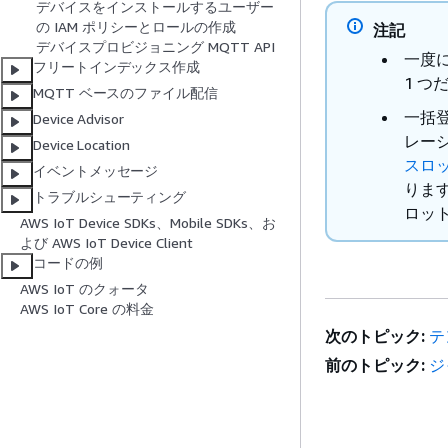
デバイスをインストールするユーザー
の IAM ポリシーとロールの作成
注記
デバイスプロビジョニング MQTT API
一度
フリートインデックス作成
1 つ
MQTT ベースのファイル配信
一括登
Device Advisor
レー
Device Location
スロ
イベントメッセージ
りま
トラブルシューティング
ロッ
AWS IoT Device SDKs、Mobile SDKs、お
よび AWS IoT Device Client
コードの例
AWS IoT のクォータ
AWS IoT Core の料金
次のトピック:
テ
前のトピック:
ジ