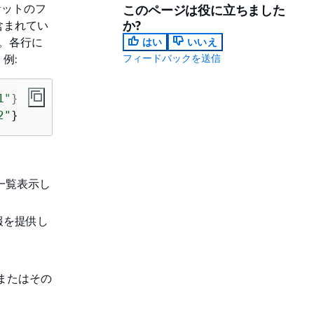
ケットのフ
このページは役に立ちました
か?
含まれてい
ん。各行に
はい
いいえ
例:
フィードバックを送信
1"
2"
}
一覧表示し
報を提供し
またはその