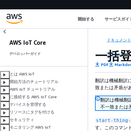
開始する
サービスガイ
ドキュメン
AWS IoT Core
一括
ドキュメン
デベロッパーガイド
PDF
Markdo
とは AWS IoT
翻訳は機械翻訳
開始方法のチュートリアル
致または矛盾が
AWS IoT チュートリアル
に接続する AWS IoT Core
翻訳は機械翻
デバイスを管理する
不一致または
リソースにタグを付ける
セキュリティ
start-thing-
す。このコマンド
モニタリング AWS IoT