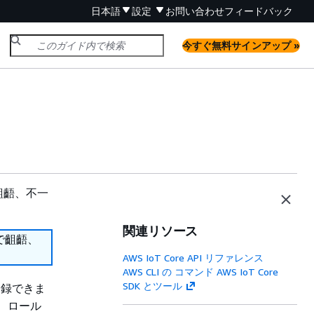
日本語
設定
お問い合わせ
フィードバック
今すぐ無料サインアップ »
齟齬、不一
関連リソース
で齟齬、
AWS IoT Core API リファレンス
AWS CLI の コマンド AWS IoT Core
SDK とツール
登録できま
、ロール