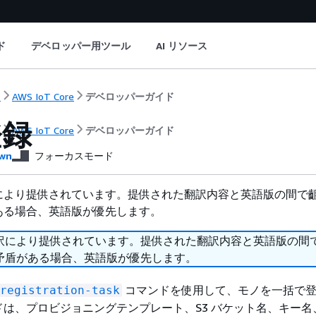
ド
デベロッパー用ツール
AI リソース
ト
AWS IoT Core
デベロッパーガイド
登録
ト
AWS IoT Core
デベロッパーガイド
wn
フォーカスモード
により提供されています。提供された翻訳内容と英語版の間で
ある場合、英語版が優先します。
訳により提供されています。提供された翻訳内容と英語版の間
矛盾がある場合、英語版が優先します。
コマンドを使用して、モノを一括で
registration-task
は、プロビジョニングテンプレート、S3 バケット名、キー名