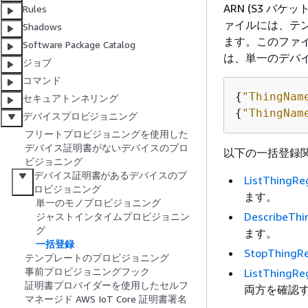
ARN (S3 バ
Rules
ァイルには、テ
Shadows
ます。このファイ
Software Package Catalog
は、単一のデバ
ジョブ
コマンド
{
"ThingNam
セキュアトンネリング
{
"ThingNam
デバイスプロビジョニング
フリートプロビジョニングを使用した
デバイス証明書がないデバイスのプロ
以下の一括登録関
ビジョニング
デバイス証明書があるデバイスのプ
ListThingRe
ロビジョニング
ます。
単一のモノプロビジョニング
DescribeThi
ジャストインタイムプロビジョニン
グ
ます。
一括登録
StopThingRe
テンプレートのプロビジョニング
事前プロビジョニングフック
ListThingRe
証明書プロバイダーを使用したセルフ
両方を確認
マネージド AWS IoT Core 証明書署名