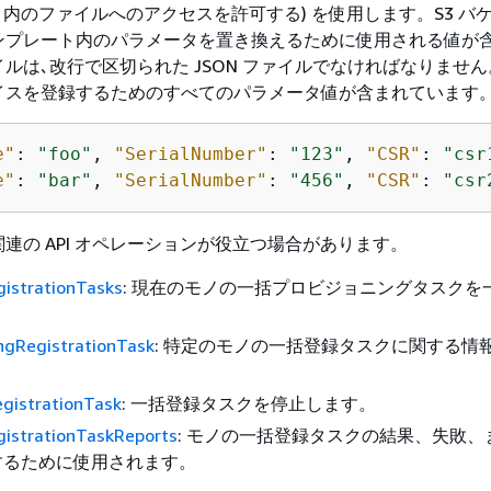
ケット内のファイルへのアクセスを許可する) を使用します。S3 バ
ンプレート内のパラメータを置き換えるために使用される値が
ルは､改行で区切られた JSON ファイルでなければなりませ
イスを登録するためのすべてのパラメータ値が含まれています。
e"
: 
"foo"
, 
"SerialNumber"
: 
"123"
, 
"CSR"
: 
"csr
e"
: 
"bar"
, 
"SerialNumber"
: 
"456"
, 
"CSR"
: 
"csr
連の API オペレーションが役立つ場合があります。
gistrationTasks
: 現在のモノの一括プロビジョニングタスクを
ngRegistrationTask
: 特定のモノの一括登録タスクに関する情
gistrationTask
: 一括登録タスクを停止します。
gistrationTaskReports
: モノの一括登録タスクの結果、失敗、
するために使用されます。