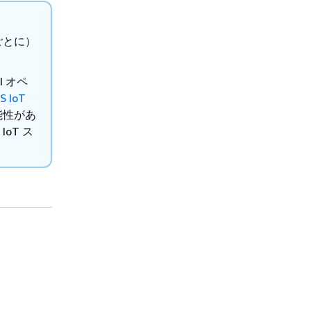
ごとに）
I オペ
S IoT
能性があ
IoT ス