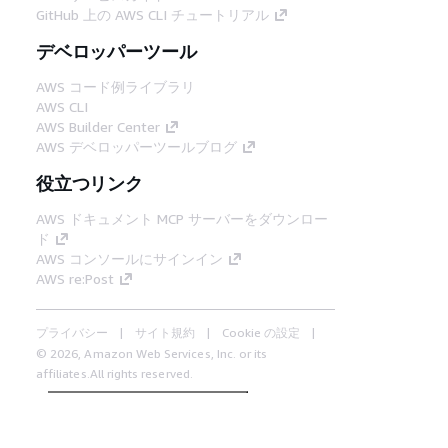
GitHub 上の AWS CLI チュートリアル
デベロッパーツール
AWS コード例ライブラリ
AWS CLI
AWS Builder Center
AWS デベロッパーツールブログ
役立つリンク
AWS ドキュメント MCP サーバーをダウンロー
ド
AWS コンソールにサインイン
AWS re:Post
プライバシー
サイト規約
Cookie の設定
© 2026, Amazon Web Services, Inc. or its
affiliates.All rights reserved.
日本語