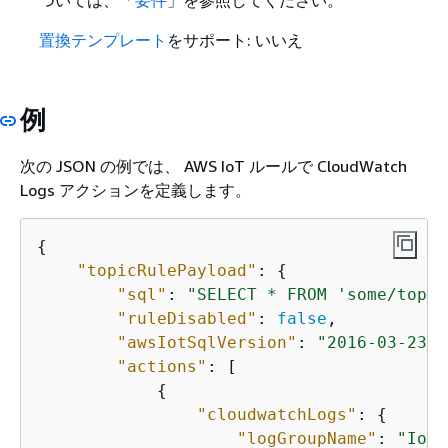
置換テンプレート
をサポート: いいえ
例
次の JSON の例では、 AWS IoT ルールで CloudWatch
Logs アクションを定義します。
{
"topicRulePayload"
: 
{
"sql"
: 
"SELECT * FROM 'some/topic
"ruleDisabled"
: 
false
, 

"awsIotSqlVersion"
: 
"2016-03-23"
,

"actions"
: [

{
"cloudwatchLogs"
: 
{
"logGroupName"
: 
"IotL