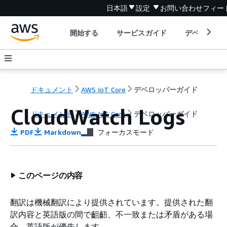
日本語
設定
お問い合わせ
フィー
開始する
サービスガイド
デベロッパ
ドキュメント
AWS IoT Core
デベロッパーガイド
CloudWatch Logs
ドキュメント
AWS IoT Core
デベロッパーガイド
PDF
Markdown
フォーカスモード
このページの内容
翻訳は機械翻訳により提供されています。提供された翻
訳内容と英語版の間で齟齬、不一致または矛盾がある場
合、英語版が優先します。