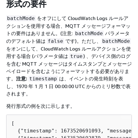
形式の要件
をオフにして CloudWatch Logs ルールア
batchMode
クションを使用する場合、MQTT メッセージフォーマッ
トの要件はありません。(注意:
パラメータ
batchMode
のデフォルト値は
です)。ただし、
false
batchMode
をオンにして、CloudWatch Logs ルールアクションを使
用する場合 (パラメータ値は
) 、デバイス側のログ
true
を含む MQTT メッセージはタイムスタンプとメッセージ
ペイロードを含むようにフォーマットする必要がありま
す。
注意:
は、イベントの発生時刻を表
timestamp
し、1970 年 1 月 1 日 00:00:00 UTC からのミリ秒数で表
されます。
発行形式の例を次に示します。
[

{
"timestamp": 1673520691093, "message":