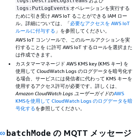
および
logs:DescribeLogStreams
オペレーションを実行する
logs:PutLogEvents
ために引き受け AWS IoT ることができる IAM ロー
ル。詳細については、「
必要なアクセスを AWS IoT
ルールに付与する
」を参照してください。
AWS IoT コンソールで、このルールアクションを実
行することを に許可 AWS IoT するロールを選択また
は作成できます。
カスタマーマネージド AWS KMS key (KMS キー) を
使用して CloudWatch Logs のログデータを暗号化す
る場合、サービスには発信者に代わって KMS キーを
使用するアクセス許可が必要です。詳しくは、
Amazon CloudWatch Logs ユーザーガイド
の
AWS
KMSを使用して CloudWatch Logs のログデータを暗
号化する
を参照してください。
の MQTT メッセージ
batchMode