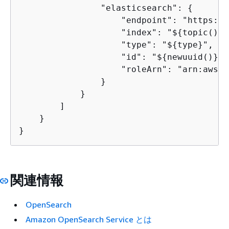
                "elasticsearch": 
{
                    "endpoint": "https://
                    "index": "$
{
topic()}",
                    "type": "$
{
type}",

                    "id": "$
{
newuuid()}",

                    "roleArn": "arn:aws:i
                }

            }

        ]

    }

}
関連情報
OpenSearch
Amazon OpenSearch Service とは