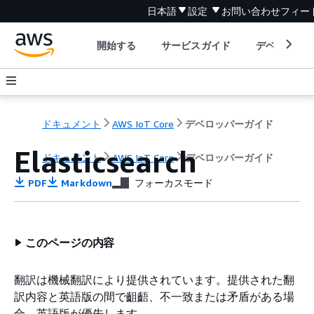
日本語
設定
お問い合わせ
フィー
開始する
サービスガイド
デベロッパ
ドキュメント
AWS IoT Core
デベロッパーガイド
Elasticsearch
ドキュメント
AWS IoT Core
デベロッパーガイド
PDF
Markdown
フォーカスモード
このページの内容
翻訳は機械翻訳により提供されています。提供された翻
訳内容と英語版の間で齟齬、不一致または矛盾がある場
合、英語版が優先します。