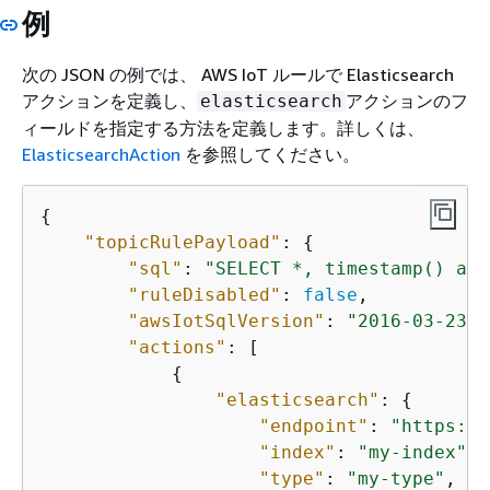
例
次の JSON の例では、 AWS IoT ルールで Elasticsearch
アクションを定義し、
アクションのフ
elasticsearch
ィールドを指定する方法を定義します。詳しくは、
ElasticsearchAction
を参照してください。
{
"topicRulePayload"
: 
{
"sql"
: 
"SELECT *, timestamp() as 
"ruleDisabled"
: 
false
,

"awsIotSqlVersion"
: 
"2016-03-23"
,

"actions"
: [

{
"elasticsearch"
: 
{
"endpoint"
: 
"https://
"index"
: 
"my-index"
,

"type"
: 
"my-type"
,
