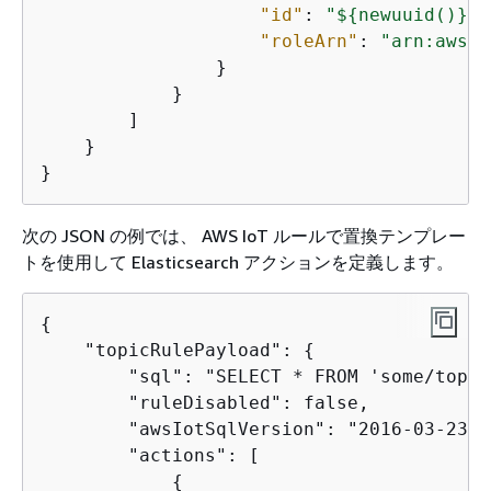
"id"
: 
"$
{
newuuid()}"
,

"roleArn"
: 
"arn:aws:i
                }

            }

        ]

    }

}
次の JSON の例では、 AWS IoT ルールで置換テンプレー
トを使用して Elasticsearch アクションを定義します。
{
    "topicRulePayload": 
{
        "sql": "SELECT * FROM 'some/topic'
        "ruleDisabled": false,

        "awsIotSqlVersion": "2016-03-23",

        "actions": [

{