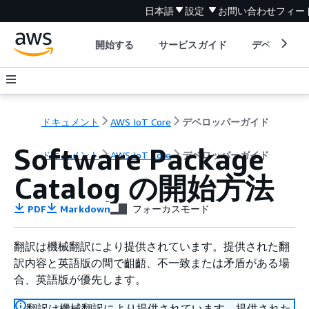
日本語
設定
お問い合わせ
フィー
開始する
サービスガイド
デベロッパ
ドキュメント
AWS IoT Core
デベロッパーガイド
Software Package
ドキュメント
AWS IoT Core
デベロッパーガイド
Catalog の開始方法
PDF
Markdown
フォーカスモード
翻訳は機械翻訳により提供されています。提供された翻
訳内容と英語版の間で齟齬、不一致または矛盾がある場
合、英語版が優先します。
翻訳は機械翻訳により提供されています。提供された