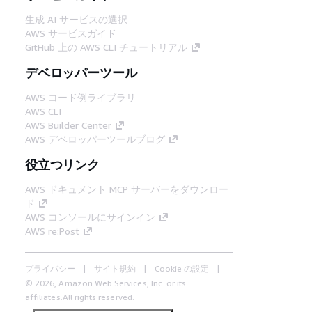
生成 AI サービスの選択
AWS サービスガイド
GitHub 上の AWS CLI チュートリアル
デベロッパーツール
AWS コード例ライブラリ
AWS CLI
AWS Builder Center
AWS デベロッパーツールブログ
役立つリンク
AWS ドキュメント MCP サーバーをダウンロー
ド
AWS コンソールにサインイン
AWS re:Post
プライバシー
サイト規約
Cookie の設定
© 2026, Amazon Web Services, Inc. or its
affiliates.All rights reserved.