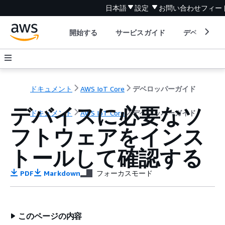
日本語
設定
お問い合わせ
フィー
開始する
サービスガイド
デベロッパ
ドキュメント
AWS IoT Core
デベロッパーガイド
デバイスに必要なソ
ドキュメント
AWS IoT Core
デベロッパーガイド
フトウェアをインス
トールして確認する
PDF
Markdown
フォーカスモード
このページの内容