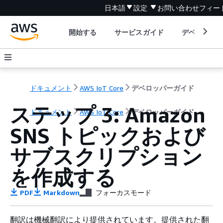
日本語
設定
お問い合わせ
フィー
開始する
サービスガイド
デベロッパ
ドキュメント
AWS IoT Core
デベロッパーガイド
ステップ 3: Amazon
ドキュメント
AWS IoT Core
デベロッパーガイド
SNS トピックおよび
サブスクリプション
を作成する
PDF
Markdown
フォーカスモード
翻訳は機械翻訳により提供されています。提供された翻