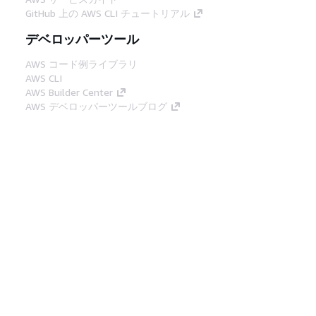
GitHub 上の AWS CLI チュートリアル
デベロッパーツール
AWS コード例ライブラリ
AWS CLI
AWS Builder Center
AWS デベロッパーツールブログ
役立つリンク
AWS ドキュメント MCP サーバーをダウンロー
ド
AWS コンソールにサインイン
AWS re:Post
プライバシー
サイト規約
Cookie の設定
© 2026, Amazon Web Services, Inc. or its
affiliates.All rights reserved.
日本語