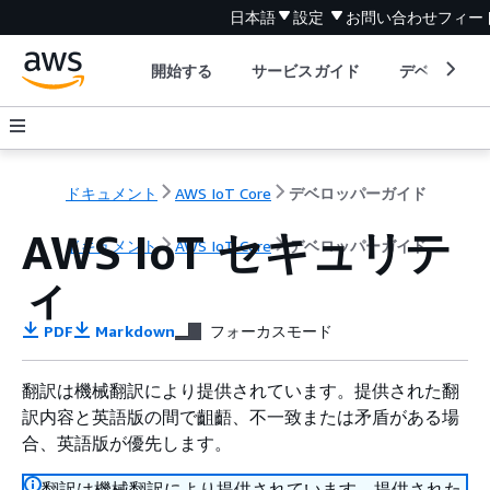
日本語
設定
お問い合わせ
フィー
開始する
サービスガイド
デベロッパ
ドキュメント
AWS IoT Core
デベロッパーガイド
AWS IoT セキュリテ
ドキュメント
AWS IoT Core
デベロッパーガイド
ィ
PDF
Markdown
フォーカスモード
翻訳は機械翻訳により提供されています。提供された翻
訳内容と英語版の間で齟齬、不一致または矛盾がある場
合、英語版が優先します。
翻訳は機械翻訳により提供されています。提供された