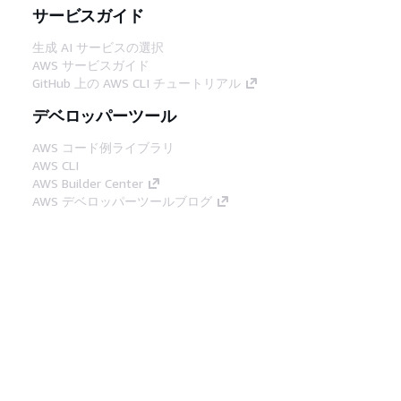
サービスガイド
生成 AI サービスの選択
AWS サービスガイド
GitHub 上の AWS CLI チュートリアル
デベロッパーツール
AWS コード例ライブラリ
AWS CLI
AWS Builder Center
AWS デベロッパーツールブログ
役立つリンク
AWS ドキュメント MCP サーバーをダウンロー
ド
AWS コンソールにサインイン
AWS re:Post
プライバシー
サイト規約
Cookie の設定
© 2026, Amazon Web Services, Inc. or its