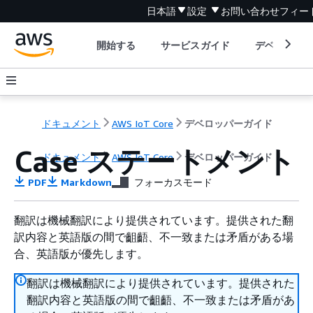
日本語
設定
お問い合わせ
フィー
開始する
サービスガイド
デベロッパ
ドキュメント
AWS IoT Core
デベロッパーガイド
Case ステートメント
ドキュメント
AWS IoT Core
デベロッパーガイド
PDF
Markdown
フォーカスモード
翻訳は機械翻訳により提供されています。提供された翻
訳内容と英語版の間で齟齬、不一致または矛盾がある場
合、英語版が優先します。
翻訳は機械翻訳により提供されています。提供された
翻訳内容と英語版の間で齟齬、不一致または矛盾があ