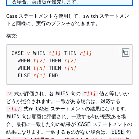
る場合、英語版が優先します。
Case ステートメントを使用して、switch ステートメン
トと同様に、実行のブランチができます。
構文:
CASE 
v
 WHEN 
t[1]
 THEN 
r[1]
  WHEN 
t[2]
 THEN 
r[2]
 ... 

  WHEN 
t[n]
 THEN 
r[n]
  ELSE 
r[e]
 END
式が評価され、各
句の
値と等しいか
v
WHEN
t[i]
どうか照合されます。一致がある場合は、対応する
式が
ステートメントの結果になります。
r[i]
CASE
句は順番に評価され、一致する句が複数ある場
WHEN
合、最初に一致した句の結果が
ステートメントの
CASE
結果になります。一致するものがない場合は、
句
ELSE