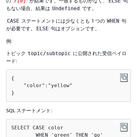
の
が結果です。一致するものがなく、
句
r[e]
ELSE
もない場合、結果は
です。
Undefined
ステートメントには少なくとも 1 つの
句
CASE
WHEN
が必要です。
句はオプションです。
ELSE
例:
トピック
に公開された受信ペイロ
topic/subtopic
ード:
{
    "color":"yellow"

} 
SQL ステートメント:
SELECT CASE color

        WHEN 'green' THEN 'go'
