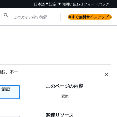
日本語
設定
お問い合わせ
フィードバック
今すぐ無料サインアップ »
齟齬、不一
このページの内容
で齟齬、
変換
関連リソース