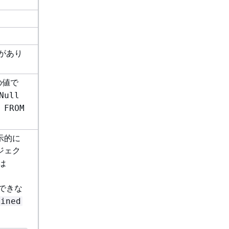
要があり
の値で
Null
 FROM
示的に
ジェク
は
できな
fined