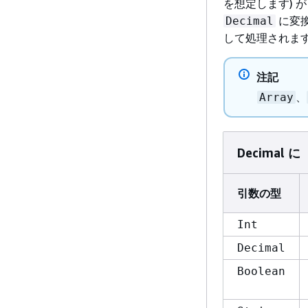
を想定します) 
に変換
Decimal
して処理されま
注記
、
Array
Decimal に
引数の型
Int
Decimal
Boolean