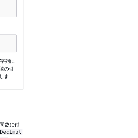
字列に
数値の引
しま
が関数に付
Decimal