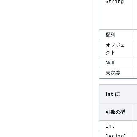
String
配列
オブジェ
クト
Null
未定義
Int に
引数の型
Int
Decimal