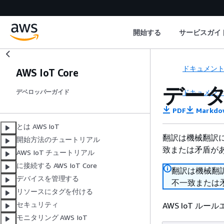
開始する
サービスガイ
ドキュメン
AWS IoT Core
デー
ドキュメン
デベロッパーガイド
PDF
Markdo
とは AWS IoT
翻訳は機械翻訳
開始方法のチュートリアル
致または矛盾が
AWS IoT チュートリアル
に接続する AWS IoT Core
翻訳は機械翻
デバイスを管理する
不一致または
リソースにタグを付ける
セキュリティ
AWS IoT ル
モニタリング AWS IoT