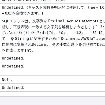
。(キャスト関数を明示的に使用して、true = 1.0、
Undefined
= 0.0. を変換できます。)
SQL エンジンは、文字列を
. AWS IoT attempts
Decimal
析し、正規表現に一致する文字列を解析しようとします
^-?\
。「0」、「-1.2」、「5E-1
(\.\d+)?((?i)E-?\d+)?$
て、 を
に変換するために
s. AWS IoT att
String
Decimal
自動的に変換され
、その小数点以下を切り捨て
Decimal
Dec
を作成します
。
Int
.
Undefined
.
Undefined
.
Null
.
Undefined