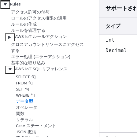
Rules
サポートさ
アクセス許可の付与
ロールのアクセス権限の適用
ルールの作成
タイプ
ルールを管理する
AWS IoT ルールアクション
Int
クロスアカウントリソースにアクセス
Decimal
する
エラー処理 (エラーアクション)
基本的な取り込み
AWS IoT SQL リファレンス
SELECT 句
FROM 句
SET 句
WHERE 句
データ型
オペレータ
関数
リテラル
Case ステートメント
JSON 拡張