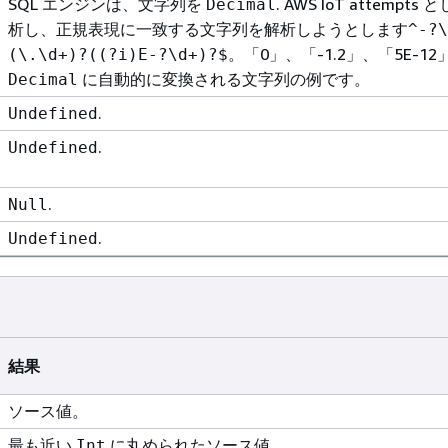
SQL エンジンは、文字列を
. AWS IoT attempts
Decimal
析し、正規表現に一致する文字列を解析しようとします
^-?\
。「0」、「-1.2」、「5E-1
(\.\d+)?((?i)E-?\d+)?$
に自動的に変換される文字列の例です。
Decimal
.
Undefined
.
Undefined
.
Null
.
Undefined
結果
ソース値。
最も近い
に丸められたソース値。
Int