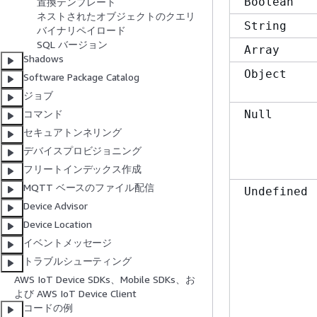
Boolean
置換テンプレート
ネストされたオブジェクトのクエリ
String
バイナリペイロード
SQL バージョン
Array
Shadows
Object
Software Package Catalog
ジョブ
Null
コマンド
セキュアトンネリング
デバイスプロビジョニング
フリートインデックス作成
MQTT ベースのファイル配信
Undefined
Device Advisor
Device Location
イベントメッセージ
トラブルシューティング
AWS IoT Device SDKs、Mobile SDKs、お
よび AWS IoT Device Client
コードの例