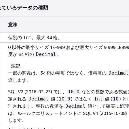
れているデータの種類
意味
個別の
。最大 34 桁。
Int
0 以外の最小サイズ 1E-999 および最大サイズ 9.999...E99
度が 34 桁の
。
Decimal
注記
一部の関数は、34 桁の精度ではなく、倍精度の
Decimal
返します。
SQL V2 (2016-03-23) では、
などの整数である数値
10.0
定される
値 (
) ではなく
値 (
) 
Decimal
10.0
Int
10
理されます。整数の数値を
値として確実に処理
Decimal
は、ルールクエリステートメントに SQL V1 (2015-10-08)
します。