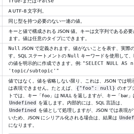
-または-
True
False
A UTF-8 文字列。
同じ型を持つ必要のない一連の値。
キーと値で構成される JSON 値。キーは文字列である必
ます。値は任意のタイプにできます。
JSON で定義されます。値がないことを表す、実際
Null
す。SQL ステートメントの
キーワードを使用して、
Null
の値を明示的に作成できます。例:
"SELECT NULL AS n
'topic/subtopic'"
値ではなく。値を省略しない限り、これは、JSON では明
は表現できません。たとえば、
のオブ
{
"foo": null}
トでは、キー「foo」は NULL を返しますが、キー「bar」
を返します。内部的には、SQL 言語は、
Undefined
を値として処理しますが、JSON では表現が
Undefined
いため、JSON にシリアル化される場合は、結果は
Unde
になります。