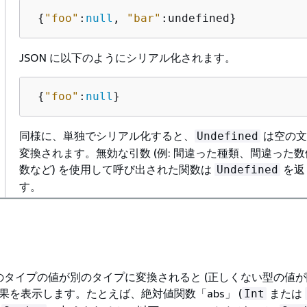
{
"foo"
:
null
, 
"bar"
:undefined} 
JSON に以下のようにシリアル化されます。
{
"foo"
:
null
}
同様に、単独でシリアル化すると、
は空の文
Undefined
変換されます。無効な引数 (例: 間違った種類、間違った
数など) を使用して呼び出された関数は
を返
Undefined
す。
つのタイプの値が別のタイプに変換されると (正しくない型の値
結果を表示します。たとえば、絶対値関数「abs」 (
または
Int