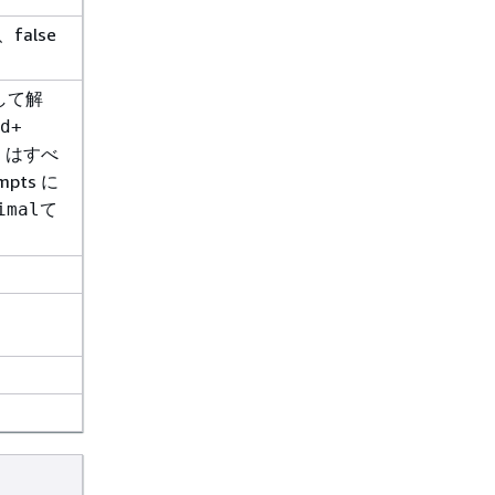
false
 として解
d+
2」はすべ
empts に
て
imal