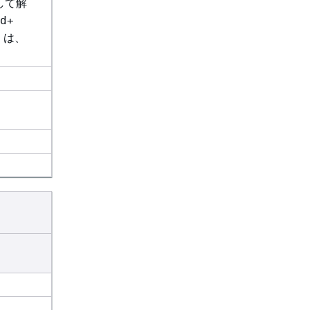
 として解
d+
2」は、