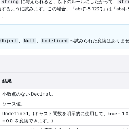
が
に与えられると、以下のルールにしたがって、
String
Str
するように試みます。この場合、「abs("-5.123")」は「abs(-5
す。
、
、
へ試みられた変換はありま
Object
Null
Undefined
結果
小数点のない
。
Decimal
ソース値。
。(キャスト関数を明示的に使用して、true = 1.0、
Undefined
= 0.0. を変換できます。)