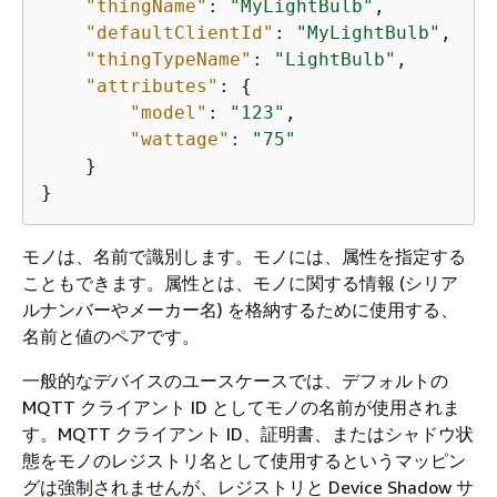
"thingName"
: 
"MyLightBulb"
,

"defaultClientId"
: 
"MyLightBulb"
,

"thingTypeName"
: 
"LightBulb"
,

"attributes"
: 
{
"model"
: 
"123"
,

"wattage"
: 
"75"
    }

}
モノは、名前で識別します。モノには、属性を指定する
こともできます。属性とは、モノに関する情報 (シリア
ルナンバーやメーカー名) を格納するために使用する、
名前と値のペアです。
一般的なデバイスのユースケースでは、デフォルトの
MQTT クライアント ID としてモノの名前が使用されま
す。MQTT クライアント ID、証明書、またはシャドウ状
態をモノのレジストリ名として使用するというマッピン
グは強制されませんが、レジストリと Device Shadow サ