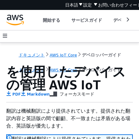
日本語
設定
お問い合わせ
フィー
開始する
サービスガイド
デベロッパ
ドキュメント
AWS IoT Core
デベロッパーガイド
を使用したデバイス
ドキュメント
AWS IoT Core
デベロッパーガイド
の管理 AWS IoT
PDF
Markdown
フォーカスモード
翻訳は機械翻訳により提供されています。提供された翻
訳内容と英語版の間で齟齬、不一致または矛盾がある場
合、英語版が優先します。
翻訳は機械翻訳により提供されています。提供された