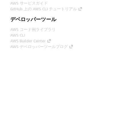
AWS サービスガイド
GitHub 上の AWS CLI チュートリアル
デベロッパーツール
AWS コード例ライブラリ
AWS CLI
AWS Builder Center
AWS デベロッパーツールブログ
役立つリンク
AWS ドキュメント MCP サーバーをダウンロー
ド
AWS コンソールにサインイン
AWS re:Post
プライバシー
サイト規約
Cookie の設定
© 2026, Amazon Web Services, Inc. or its
affiliates.All rights reserved.
日本語