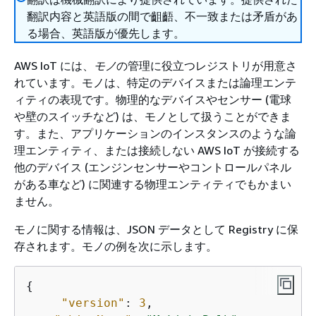
翻訳内容と英語版の間で齟齬、不一致または矛盾があ
る場合、英語版が優先します。
AWS IoT には、
モノ
の管理に役立つレジストリが用意さ
れています。モノは、特定のデバイスまたは論理エンテ
ィティの表現です。物理的なデバイスやセンサー (電球
や壁のスイッチなど) は、モノとして扱うことができま
す。また、アプリケーションのインスタンスのような論
理エンティティ、または接続しない AWS IoT が接続する
他のデバイス (エンジンセンサーやコントロールパネル
がある車など) に関連する物理エンティティでもかまい
ません。
モノに関する情報は、JSON データとして Registry に保
存されます。モノの例を次に示します。
{
"version"
: 
3
,
