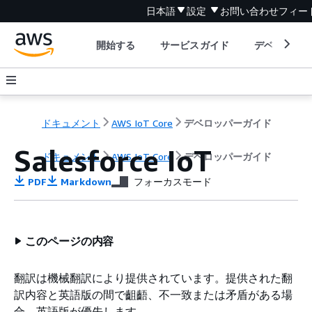
日本語
設定
お問い合わせ
フィー
開始する
サービスガイド
デベロッパ
ドキュメント
AWS IoT Core
デベロッパーガイド
Salesforce IoT
ドキュメント
AWS IoT Core
デベロッパーガイド
PDF
Markdown
フォーカスモード
このページの内容
翻訳は機械翻訳により提供されています。提供された翻
訳内容と英語版の間で齟齬、不一致または矛盾がある場
合、英語版が優先します。