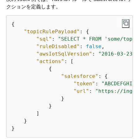
クションを定義します。
{
"topicRulePayload"
: 
{
"sql"
: 
"SELECT * FROM 'some/topic
"ruleDisabled"
: 
false
,

"awsIotSqlVersion"
: 
"2016-03-23"
,

"actions"
: [

{
"salesforce"
: 
{
"token"
: 
"ABCDEFGHI12
"url"
: 
"https://inges
                }

            }

        ]

    }

}