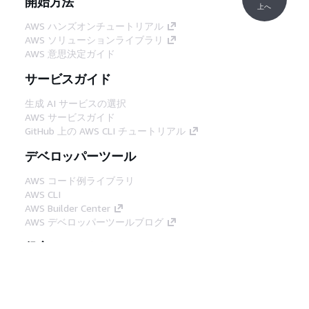
開始方法
上へ
AWS ハンズオンチュートリアル
AWS ソリューションライブラリ
AWS 意思決定ガイド
サービスガイド
生成 AI サービスの選択
AWS サービスガイド
GitHub 上の AWS CLI チュートリアル
デベロッパーツール
AWS コード例ライブラリ
AWS CLI
AWS Builder Center
AWS デベロッパーツールブログ
役立つリンク
AWS ドキュメント MCP サーバーをダウンロー
ド
AWS コンソールにサインイン