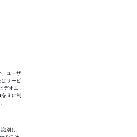
か、ユーザ
たはサービ
ビデオエ
数
を 3 に制
す。
ルを識別し、