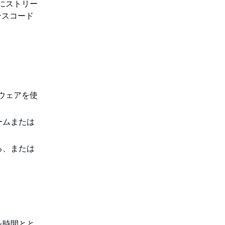
ビスにストリー
ンスコード
ウェアを使
ォームまたは
いる、または
を時間とと