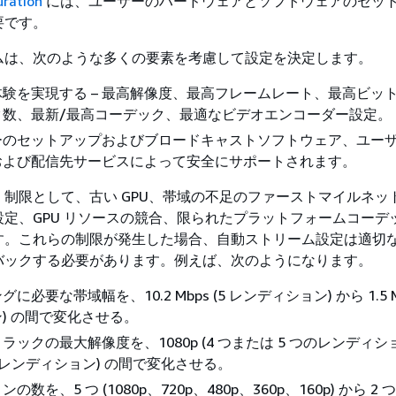
uration
には、ユーザーのハードウェアとソフトウェアのセッ
要です。
ムは、次のような多くの要素を考慮して設定を決定します。
験を実現する – 最高解像度、最高フレームレート、最高ビッ
ク数、最新/最高コーデック、最適なビデオエンコーダー設定。
ーのセットアップおよびブロードキャストソフトウェア、ユー
および配信先サービスによって安全にサポートされます。
制限として、古い GPU、帯域の不足のファーストマイルネッ
定、GPU リソースの競合、限られたプラットフォームコーデ
す。これらの制限が発生した場合、自動ストリーム設定は適切
バックする必要があります。例えば、次のようになります。
必要な帯域幅を、10.2 Mbps (5 レンディション) から 1.5 Mb
) の間で変化させる。
ックの最大解像度を、1080p (4 つまたは 5 つのレンディショ
 つのレンディション) の間で変化させる。
数を、5 つ (1080p、720p、480p、360p、160p) から 2 つ 