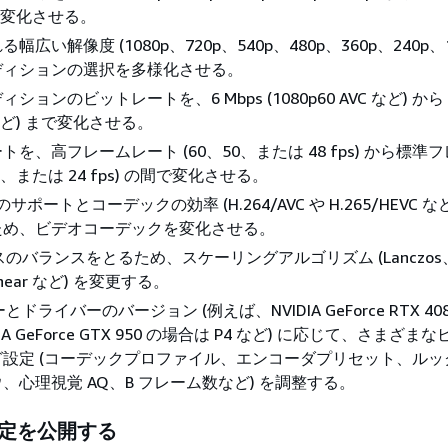
間で変化させる。
広い解像度 (1080p、720p、540p、480p、360p、240p、1
ディションの選択を多様化させる。
ョンのビットレートを、6 Mbps (1080p60 AVC など) から 20
C など) まで変化させる。
を、高フレームレート (60、50、または 48 fps) から標準
25、または 24 fps) の間で変化させる。
ポートとコーデックの効率 (H.264/AVC や H.265/HEVC な
ため、ビデオコーデックを変化させる。
ースのバランスをとるため、スケーリングアルゴリズム (Lanczos
ilinear など) を変更する。
とドライバーのバージョン (例えば、NVIDIA GeForce RTX 40
DIA GeForce GTX 950 の場合は P4 など) に応じて、さまざ
設定 (コーデックプロファイル、エンコーダプリセット、ルッ
、心理視覚 AQ、B フレーム数など) を調整する。
定を公開する