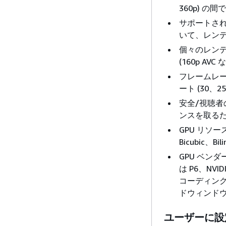
360p) の
サポートされる幅
いて、レン
個々のレンディシ
(160p AV
フレームレート
ート (30、
安全/視聴者のサ
ンスを取る
GPU リソ
Bicubic、B
GPU ベンダー
は P6、NVI
コーディング
ドウィンドウ
ユーザーに設