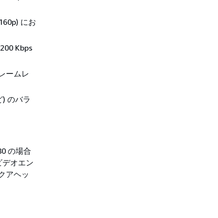
60p) にお
0 Kbps
フレームレ
ど) のバラ
、
80 の場合
まなビデオエン
クアヘッ