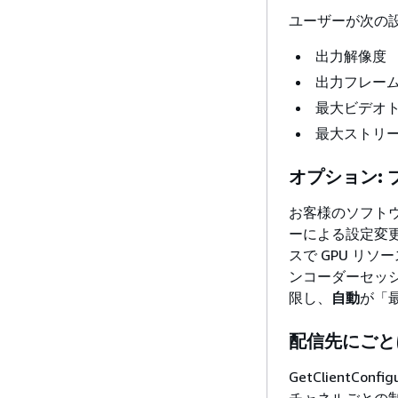
ユーザーが次の
出力解像度
出力フレー
最大ビデオ
最大ストリ
オプション:
お客様のソフト
ーによる設定変
スで GPU リ
ンコーダーセッ
限し、
自動
が「
配信先にごと
GetClientC