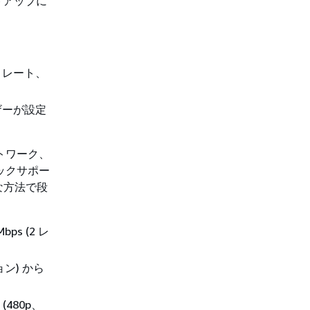
トアップに
トレート、
ザーが設定
トワーク、
ックサポー
な方法で段
ps (2 レ
ン) から
(480p、