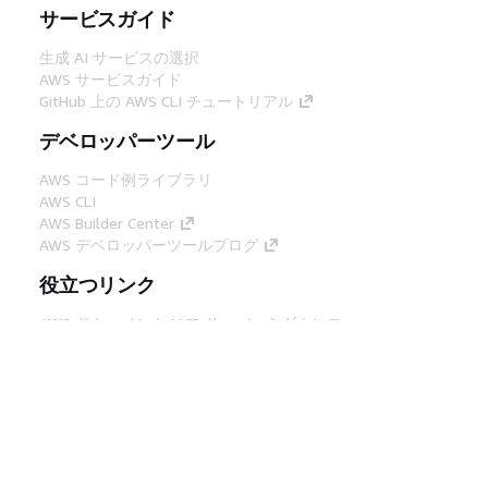
サービスガイド
生成 AI サービスの選択
AWS サービスガイド
GitHub 上の AWS CLI チュートリアル
デベロッパーツール
AWS コード例ライブラリ
AWS CLI
AWS Builder Center
AWS デベロッパーツールブログ
役立つリンク
AWS ドキュメント MCP サーバーをダウンロー
ド
AWS コンソールにサインイン
AWS re:Post
プライバシー
サイト規約
Cookie の設定
© 2026, Amazon Web Services, Inc. or its