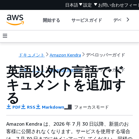
日本語
設定
お問い合わせ
フィー
開始する
サービスガイド
デベロッパ
ドキュメント
Amazon Kendra
デベロッパーガイド
英語以外の言語でド
ドキュメント
Amazon Kendra
デベロッパーガイド
キュメントを追加す
る
PDF
RSS
Markdown
フォーカスモード
Amazon Kendra は、2026 年 7 月 30 日以降、新規のお
客様に公開されなくなります。サービスを使用する場合
は、7 月 30 日までにサインアップしてください。同様の