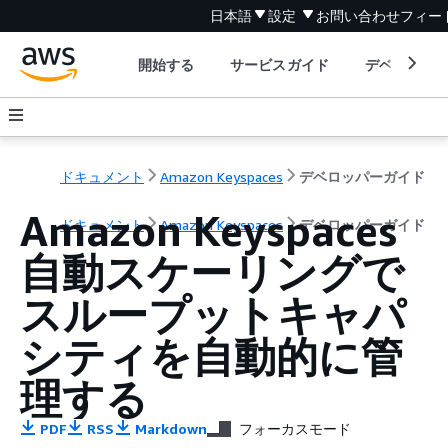
日本語
設定
お問い合わせ
フィー
開始する
サービスガイド
デベロッパ
ドキュメント
Amazon Keyspaces
デベロッパーガイド
Amazon Keyspaces
ドキュメント
Amazon Keyspaces
デベロッパーガイド
自動スケーリングで
スループットキャパ
シティを自動的に管
理する
PDF
RSS
Markdown
フォーカスモード