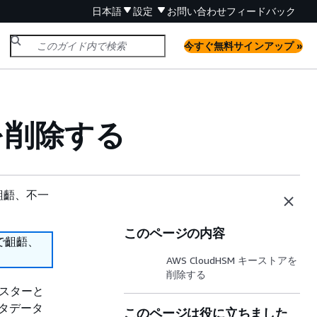
日本語
設定
お問い合わせ
フィードバック
今すぐ無料サインアップ »
アを削除する
齟齬、不一
このページの内容
で齟齬、
AWS CloudHSM キーストアを
削除する
クラスターと
メタデータ
このページは役に立ちました