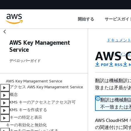
開始する
サービスガイ
ドキュメン
AWS Key Management
Service
AWS
ドキュメン
デベロッパーガイド
PDF
RSS
M
翻訳は機械翻訳
AWS Key Management Service
アクセス AWS Key Management Service
致または矛盾が
概念
翻訳は機械翻
KMS キーのアクセスとアクセス許可
不一致または
KMS キーを作成する
キーの特定と表示
AWS CloudH
キーの有効化と無効化
の関連付けに関す
キーをローテーションする