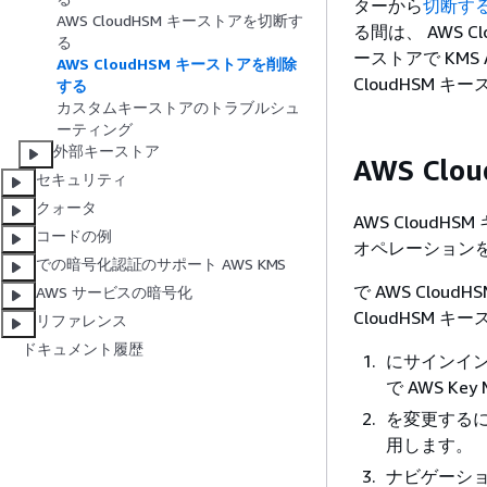
ターから
切断す
AWS CloudHSM キーストアを切断す
る間は、 AWS C
る
ーストアで KMS
AWS CloudHSM キーストアを削除
CloudHSM 
する
カスタムキーストアのトラブルシュ
ーティング
外部キーストア
AWS Cl
セキュリティ
クォータ
AWS CloudH
コードの例
オペレーション
での暗号化認証のサポート AWS KMS
で AWS Cloud
AWS サービスの暗号化
CloudHSM 
リファレンス
ドキュメント履歴
にサインイン A
で AWS Key
を変更するに
用します。
ナビゲーシ