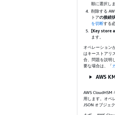
順に選択し
削除する AW
トア
の接続
を切断
する
[Key store 
ます。
オペレーションが
はキーストアリ
合、問題を説明
要な場合は、「
AWS 
AWS Cloud
用します。オペレ
JSON オブジェク
まず、 AWS C