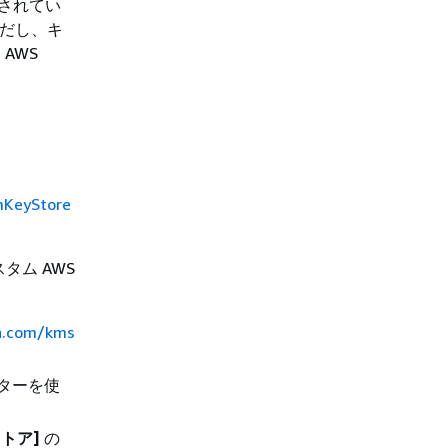
断されてい
。ただし、キ
AWS
mKeyStore
スタム AWS
on.com/kms
ターを使
ストア]
の