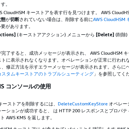
ます。
S CloudHSM キーストアを表す行を見つけます。 AWS CloudH
状態
が
切断
されていない場合は、削除する前に
AWS CloudHS
必要があります。
actions]
(キーストアアクション) メニューから
[Delete]
(削除)
完了すると、成功メッセージが表示され、 AWS CloudHSM 
ストに表示されなくなります。オペレーションが正常に行われ
し、修正方法を示すエラーメッセージが表示されます。さらに
カスタムキーストアのトラブルシューティング
」を参照してく
KMS コンソールの使用
HSM キーストアを削除するには、
DeleteCustomKeyStore
オペレー
ーションが成功すると、 は HTTP 200 レスポンスとプロパ
ト AWS KMS を返します。
loudHSM キーストアに が含まれていないことを確認します AWS 