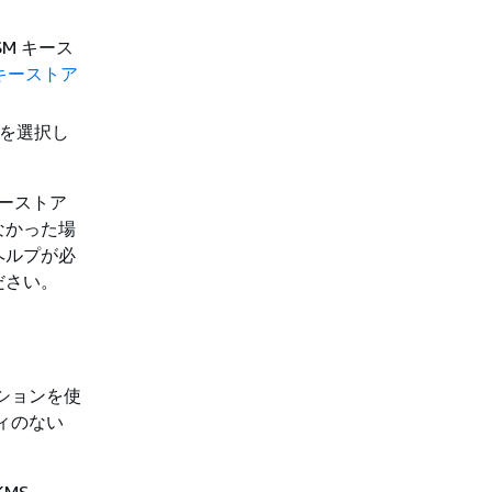
SM キース
M キーストア
 を選択し
キーストア
なかった場
ヘルプが必
ださい。
ションを使
ティのない
KMS