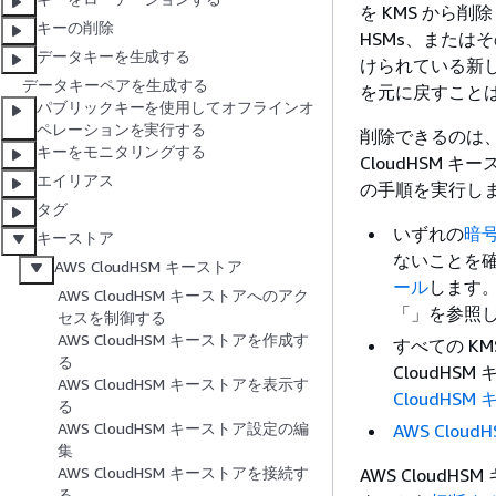
を KMS から削
キーの削除
HSMs、またはそ
データキーを生成する
けられている新し
データキーペアを生成する
を元に戻すこと
パブリックキーを使用してオフラインオ
ペレーションを実行する
削除できるのは、 
キーをモニタリングする
CloudHSM 
エイリアス
の手順を実行し
タグ
いずれの
暗
キーストア
ないことを確
AWS CloudHSM キーストア
ール
します。
AWS CloudHSM キーストアへのアク
「」を参照
セスを制御する
AWS CloudHSM キーストアを作成す
すべての K
る
CloudH
AWS CloudHSM キーストアを表示す
CloudHS
る
AWS CloudHSM キーストア設定の編
AWS Clo
集
AWS CloudHSM キーストアを接続す
AWS CloudH
る