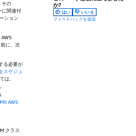
、その
か?
ターに関連付
はい
いいえ
レーション
フィードバックを送信
AWS
する前に、次
用する必要が
をスケジュ
いては、
。
S
S AWS
SM クラス