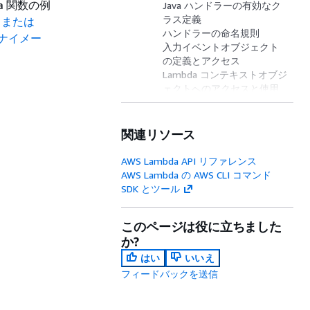
bda 関数の例
Java ハンドラーの有効なク
ラス定義
ip または
ハンドラーの命名規則
ナイメー
入力イベントオブジェクト
の定義とアクセス
Lambda コンテキストオブジ
ェクトへのアクセスと使用
ハンドラーでの AWS SDK
for Java v2 の使用
環境変数にアクセスする
関連リソース
グローバルな状態を使用す
る
AWS Lambda API リファレンス
Java Lambda 関数のコード
AWS Lambda の AWS CLI コマンド
のベストプラクティス
SDK とツール
このページは役に立ちました
か?
はい
いいえ
フィードバックを送信