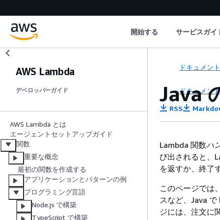
開始する
サービスガイ
ドキュメン
AWS Lambda
Jav
ドキュメン
デベロッパーガイド
RSS
Markdo
AWS Lambda とは
エージェントセットアップガイド
関数
Lambda 関数
ハ
び出されると、L
重要な概念
を返すか、終了
最初の関数を作成する
アプリケーションとパターンの例
このページでは
プログラミング言語
スなど、Java
Node.js で構築
ジには、注文に
TypeScript で構築