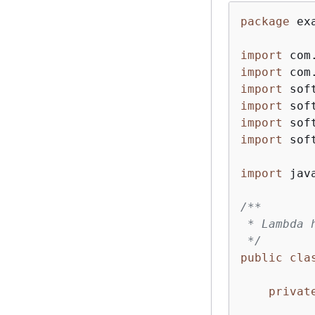
package
 exa
import
import
import
import
import
import
 sof
import
 jav
/**

 * Lambda 
 */
public
cla
privat