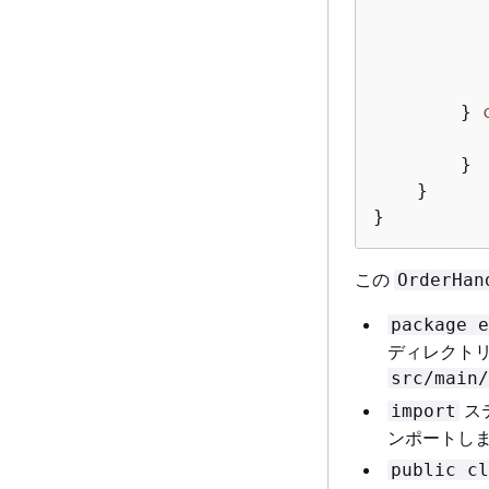
          
          
        } 
        }

    }

この
OrderHan
package e
ディレクト
src/main/
ステ
import
ンポートし
public cl