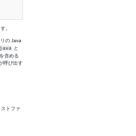
ます。
の Java
と
java
スを含める
 が呼び出す
テキストファ