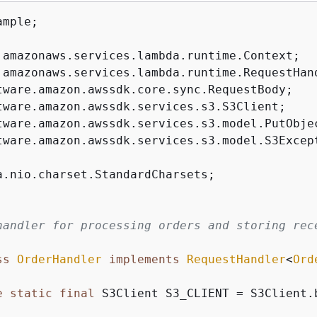
mple;

tware.amazon.awssdk.services.s3.model.S3Except
a.nio.charset.StandardCharsets;

handler for processing orders and storing rece
ss
OrderHandler
implements
RequestHandler
<
Ord
e
static
final
 S3Client S3_CLIENT = S3Client.b