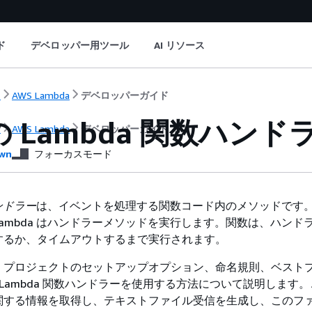
ド
デベロッパー用ツール
AI リソース
ト
AWS Lambda
デベロッパーガイド
a の Lambda 関数ハン
ト
AWS Lambda
デベロッパーガイド
wn
フォーカスモード
ンドラー
は、イベントを処理する関数コード内のメソッドです
ambda はハンドラーメソッドを実行します。関数は、ハンド
するか、タイムアウトするまで実行されます。
、プロジェクトのセットアップオプション、命名規則、ベスト
 で Lambda 関数ハンドラーを使用する方法について説明します
関する情報を取得し、テキストファイル受信を生成し、このフ