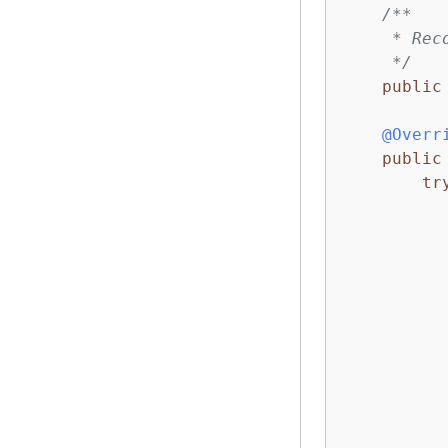
/**

     * Rec
     */
public
@Overr
public
tr
          
           
          
          
          