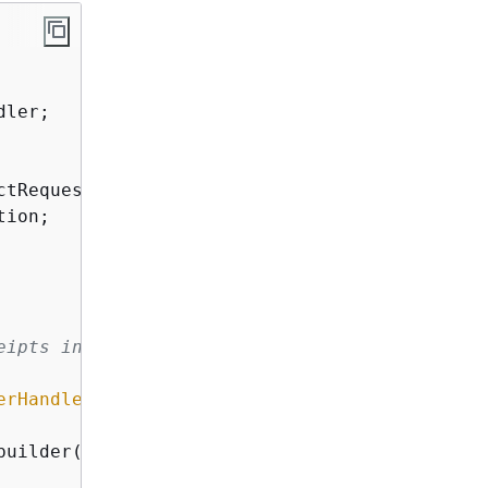
ion;

ipts in S3.

erHandler
.
Order
, 
String
> 
{
uilder().build();
