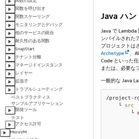
関数の設定
関数を呼び出す
Java 
関数スケーリング
モニタリングとデバッグ
Java で L
他のサービスの統合
ンパイルされたアー
耐久性のある関数
プロジェクトは
SnapStart
Archetype
、AW
テナント分離
Code といった
マネージドインスタンス
または、必要な
レイヤー
一般的な Java
拡張子
トラブルシューティング
ベストプラクティス
/project-ro
サンプルアプリケーション
    └ 
src
開発ツール
        └ 
テスト
           
アクセス許可
           
MicroVM
          