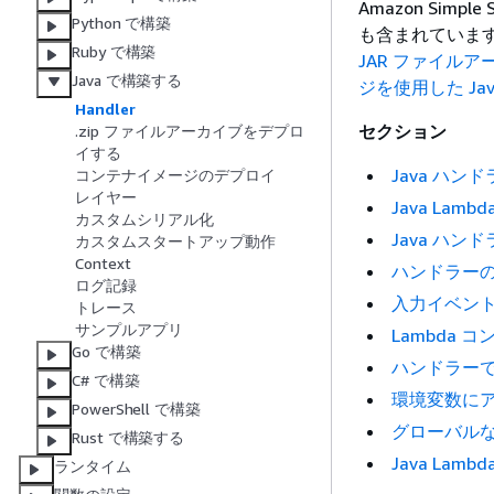
Amazon Simpl
Python で構築
も含まれていま
Ruby で構築
JAR ファイルアー
Java で構築する
ジを使用した Jav
Handler
セクション
.zip ファイルアーカイブをデプロ
イする
Java ハ
コンテナイメージのデプロイ
レイヤー
Java Lam
カスタムシリアル化
Java ハ
カスタムスタートアップ動作
Context
ハンドラー
ログ記録
入力イベン
トレース
サンプルアプリ
Lambda
Go で構築
ハンドラーでの A
C# で構築
環境変数に
PowerShell で構築
グローバル
Rust で構築する
Java La
ランタイム