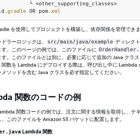
          └ <other_supporting_classes>

ld
.gradle
 OR pom
.xml
 Gradle を使用してプロジェクトを構築し、依存関係を管理でき
ンドラーロジックは、
ディレクトリ
src/main/java/example
ます。このページの例では、このファイルに
OrderHandler.
す。このファイルとは別に、必要に応じて追加の Java クラ
数を Lambda にデプロイする際は、呼び出し中に Lambda
メソッドを含む Java クラスを必ず指定してください。
ambda 関数のコードの例
21 Lambda 関数コードの例では、注文に関する情報を取得し、
、このファイルを Amazon S3 バケットに配置します。
Lambda 関数
er.java