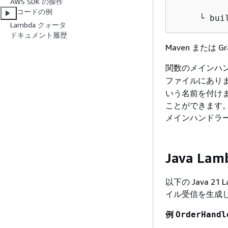
AWS SDK の操作
          
コードの例
     └ bui
Lambda クォータ
ドキュメント履歴
Maven または
関数のメインハ
ファイルにあり
いう名前を付けま
ことができます。関
メインハンドラー
Java L
以下の Java 
イル受信を生成し
例
OrderHandl