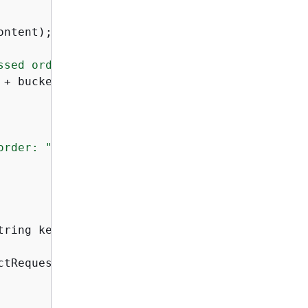
ntent);

ssed order "
 + event.orderId() +

 + bucketName);

order: "
 + e.getMessage());

tring key, String receiptContent)
{
tRequest.builder()
