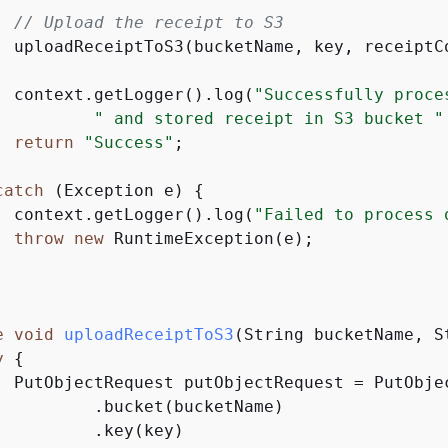
// Upload the receipt to S3
  uploadReceiptToS3(bucketName, key, receiptCo
  context.getLogger().log(
"Successfully proce
" and stored receipt in S3 bucket "
return
"Success"
;

catch
 (Exception e) 
{
  context.getLogger().log(
"Failed to process 
throw
new
 RuntimeException(e);

e
void
uploadReceiptToS3
(String bucketName, S
y
{
  PutObjectRequest putObjectRequest = PutObjec
          .bucket(bucketName)

          .key(key)
