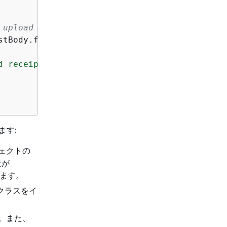
 upload to S3
stBody.fromBytes(receiptContent.getBytes(Stand
d receipt to S3: "
 + e.awsErrorDetails().erro
ます:
ジェクトの
造が
ます。
 クラスをイ
す。また、