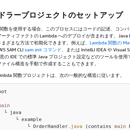
ハンドラープロジェクトのセットアップ
ambda 関数を使用する場合、このプロセスにはコードの記述、コン
ティファクトの Lambda へのデプロイが含まれます。Java L
さまざまな方法で初期化できます。例えば、
Lambda 関数の Ma
S SAM CLI
sam init コマンド
、または IntelliJ IDEA や Visual S
任意の IDE での標準 Java プロジェクト設定などのツールを使
ファイル構造を手動で作成することもできます。
 Lambda 関数プロジェクトは、次の一般的な構造に従います。
ot

main
 └ java

     └ example

          └ OrderHandler
.java
 (contains 
main
 