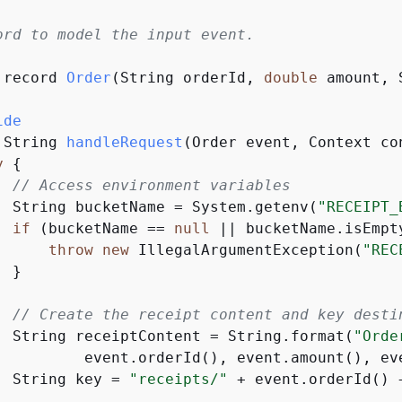
ord to model the input event.

 record 
Order
(String orderId, 
double
 amount, 
ide
 String 
handleRequest
(Order event, Context co
y
{
// Access environment variables
  String bucketName = System.getenv(
"RECEIPT_
if
 (bucketName == 
null
 || bucketName.isEmpt
throw
new
 IllegalArgumentException(
"REC
 }

// Create the receipt content and key desti
  String receiptContent = String.format(
"Orde
          event.orderId(), event.amount(), eve
  String key = 
"receipts/"
 + event.orderId() 