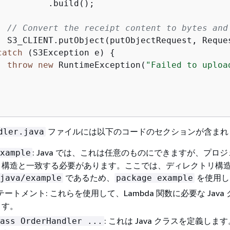
          .build();

// Convert the receipt content to bytes and
  S3_CLIENT.putObject(putObjectRequest, Reque
catch
 (S3Exception e) 
{
throw
new
 RuntimeException(
"Failed to uploa
ファイルには以下のコードのセクションが含まれ
dler.java
: Java では、これは任意のものにできますが、プロ
xample
リ構造と一致する必要があります。ここでは、ディレクトリ構
であるため、
を使用し
java/example
package example
ートメント: これらを使用して、Lambda 関数に必要な Java
ます。
: これは Java クラスを定義しま
ass OrderHandler ...