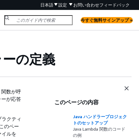
日本語
設定
お問い合わせ
フィードバック
今すぐ無料サインアップ »
ドラーの定義
。関数が呼
ラーが応答
このページの内容
Java ハンドラープロジェク
プラクティ
トのセットアップ
。このペー
Java Lambda 関数のコード
ァイルを
の例